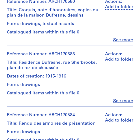
Rousseau
Reference Number: ARCH170580
Actions:
i
(archive
Add to folder
Title: Croquis, note d'honoraires, copies du
e
creator)
plan de la maison Dufresne, dessins
s
Quantity
Form: drawings, textual records
:
/
P
Catalogued items within this file 0
Object
r
type:
Clo
See more
People:
o
1
Jacques
dessin(s)
j
Rousseau
Reference Number: ARCH170583
Actions:
e
(archive
Add to folder
Extent
Title: Résidence Dufresne, rue Sherbrooke,
t
creator)
and
plan du rez-de-chaussée
s
Medium:
Quantity
Dates of creation: 1915-1916
e
7
/
dessins
t
Form: drawings
Object
r
type:
Catalogued items within this file 0
Technique
é
1
and
Clo
See more
document(s)
a
media:
People:
textuel(s)
Mine
Jacques
l
de
Rousseau
Reference Number: ARCH170584
Actions:
i
Extent
plomb
(archive
Add to folder
s
Title: Rendu des armoires de présentation
and
et
creator)
a
Medium:
crayon
Form: drawings
3
t
de
Quantity