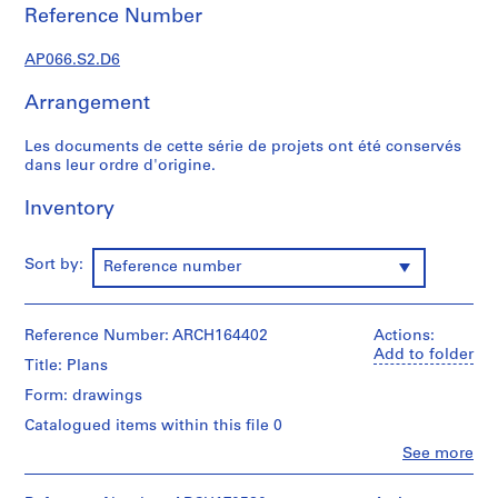
c
Reference Number
r
o
AP066.S2.D6
q
u
Arrangement
i
s
Les documents de cette série de projets ont été conservés
dans leur ordre d'origine.
,
1
Inventory
9
8
2
Sort by:
Reference number
-
1
9
Reference Number: ARCH164402
Actions:
9
Add to folder
Title: Plans
7
Form: drawings
AP066.S1
Catalogued items within this file 0
S
Clo
See more
People:
e
Jacques
r