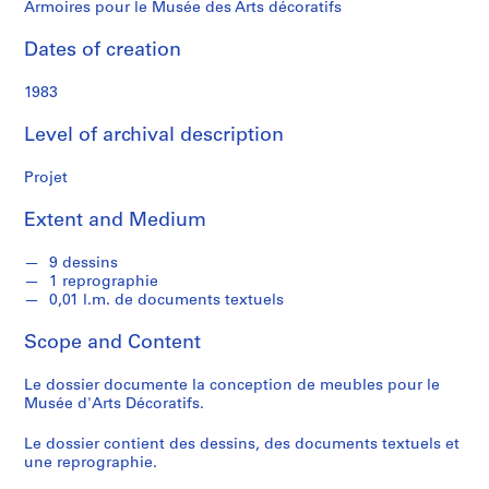
f
Armoires pour le Musée des Arts décoratifs
o
n
Dates of creation
d
s
1983
Level of archival description
S
e
Projet
r
i
Extent and Medium
e
s
9 dessins
1 reprographie
:
0,01 l.m. de documents textuels
C
a
Scope and Content
r
n
Le dossier documente la conception de meubles pour le
e
Musée d'Arts Décoratifs.
t
Le dossier contient des dessins, des documents textuels et
d
une reprographie.
e