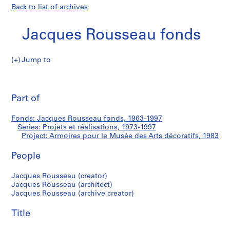
Back to list of archives
Jacques Rousseau fonds
Jump to
J
Armoires
a
Pri
c
thi
Part of
pour
q
pa
u
le
Fonds: Jacques Rousseau fonds, 1963-1997
e
Series: Projets et réalisations, 1973-1997
s
Project: Armoires pour le Musée des Arts décoratifs, 1983
Musée
R
o
People
des
u
Jacques Rousseau (creator)
s
Arts
Jacques Rousseau (architect)
s
Jacques Rousseau (archive creator)
e
décoratifs
a
Title
u