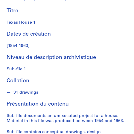
S
Titre
é
r
Texas House 1
i
Dates de création
e
(
[1954-1963]
s
)
Niveau de description archivistique
:
S
Sub-file 1
t
u
Collation
d
e
31 drawings
n
Présentation du contenu
t
W
Sub-file documents an unexecuted project for a house.
o
Material in this file was produced between 1954 and 1963.
r
k
Sub-file contains conceptual drawings, design