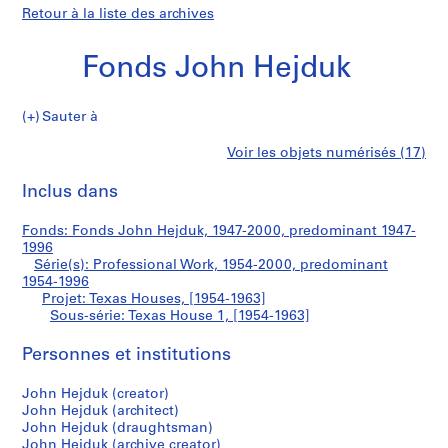
Retour à la liste des archives
Fonds John Hejduk
Sauter à
F
Texas
Voir les objets numérisés (17)
o
Imprimer
n
cette
Inclus dans
House
d
page
s
1
Fonds: Fonds John Hejduk, 1947-2000, predominant 1947-
J
1996
o
Série(s): Professional Work, 1954-2000, predominant
h
1954-1996
Projet: Texas Houses, [1954-1963]
n
Sous-série: Texas House 1, [1954-1963]
H
e
Personnes et institutions
j
d
John Hejduk (creator)
u
John Hejduk (architect)
k
John Hejduk (draughtsman)
John Hejduk (archive creator)