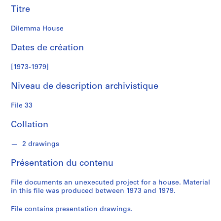
Titre
S
é
Dilemma House
r
i
Dates de création
e
[1973-1979]
(
s
Niveau de description archivistique
)
:
File 33
S
t
Collation
u
d
2 drawings
e
n
Présentation du contenu
t
W
File documents an unexecuted project for a house. Material
in this file was produced between 1973 and 1979.
o
r
File contains presentation drawings.
k