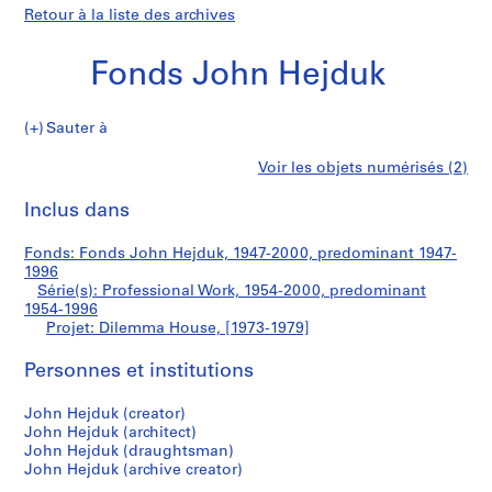
Retour à la liste des archives
Fonds John Hejduk
Sauter à
F
Dilemma
Voir les objets numérisés (2)
o
Imprimer
n
cette
Inclus dans
House
d
page
s
Fonds: Fonds John Hejduk, 1947-2000, predominant 1947-
J
1996
o
Série(s): Professional Work, 1954-2000, predominant
h
1954-1996
Projet: Dilemma House, [1973-1979]
n
H
Personnes et institutions
e
j
John Hejduk (creator)
d
John Hejduk (architect)
u
John Hejduk (draughtsman)
k
John Hejduk (archive creator)