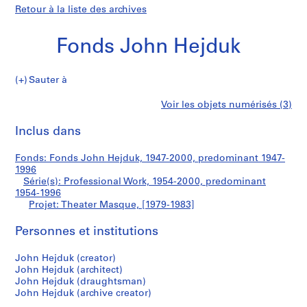
Retour à la liste des archives
Fonds John Hejduk
Sauter à
F
Theater
Voir les objets numérisés (3)
o
Imprimer
n
cette
Inclus dans
Masque
d
page
s
Fonds: Fonds John Hejduk, 1947-2000, predominant 1947-
J
1996
o
Série(s): Professional Work, 1954-2000, predominant
h
1954-1996
Projet: Theater Masque, [1979-1983]
n
H
Personnes et institutions
e
j
John Hejduk (creator)
d
John Hejduk (architect)
u
John Hejduk (draughtsman)
k
John Hejduk (archive creator)