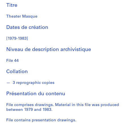
Titre
S
é
Theater Masque
r
i
Dates de création
e
[1979-1983]
(
s
Niveau de description archivistique
)
:
File 44
S
t
Collation
u
d
3 reprographic copies
e
n
Présentation du contenu
t
W
File comprises drawings. Material in this file was produced
between 1979 and 1983.
o
r
File contains presentation drawings.
k