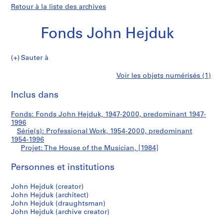
Retour à la liste des archives
Fonds John Hejduk
Sauter à
F
The
Voir les objets numérisés (1)
o
Imprimer
n
cette
Inclus dans
House
d
page
s
of
Fonds: Fonds John Hejduk, 1947-2000, predominant 1947-
J
1996
o
Série(s): Professional Work, 1954-2000, predominant
the
h
1954-1996
Projet: The House of the Musician, [1984]
n
Musician
H
Personnes et institutions
e
j
John Hejduk (creator)
d
John Hejduk (architect)
u
John Hejduk (draughtsman)
k
John Hejduk (archive creator)