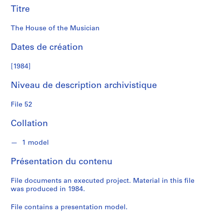
Titre
S
é
The House of the Musician
r
i
Dates de création
e
[1984]
(
s
Niveau de description archivistique
)
:
File 52
S
t
Collation
u
d
1 model
e
n
Présentation du contenu
t
W
File documents an executed project. Material in this file
was produced in 1984.
o
r
File contains a presentation model.
k