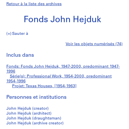
Retour à la liste des archives
Fonds John Hejduk
Sauter à
F
Texas
Voir les objets numérisés (74)
o
Imprimer
n
cette
Inclus dans
Houses
d
page
s
Fonds: Fonds John Hejduk, 1947-2000, predominant 1947-
J
1996
o
Série(s): Professional Work, 1954-2000, predominant
h
1954-1996
Projet: Texas Houses, [1954-1963]
n
H
Personnes et institutions
e
j
John Hejduk (creator)
d
John Hejduk (architect)
u
John Hejduk (draughtsman)
k
John Hejduk (archive creator)