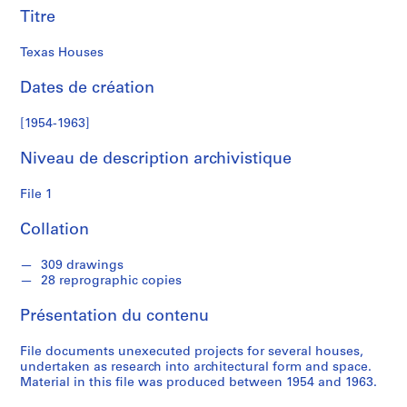
Titre
S
é
Texas Houses
r
i
Dates de création
e
[1954-1963]
(
s
Niveau de description archivistique
)
:
File 1
S
t
Collation
u
d
309 drawings
e
28 reprographic copies
n
Présentation du contenu
t
W
File documents unexecuted projects for several houses,
o
undertaken as research into architectural form and space.
r
Material in this file was produced between 1954 and 1963.
k