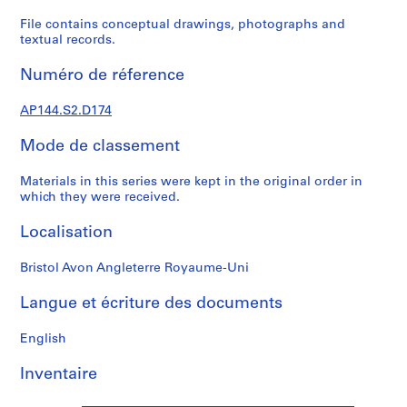
k
,
File contains conceptual drawings, photographs and
textual records.
1
9
Numéro de réference
4
9
AP144.S2.D174
-
1
Mode de classement
9
6
Materials in this series were kept in the original order in
0
which they were received.
,
Localisation
p
r
Bristol Avon Angleterre Royaume-Uni
e
d
Langue et écriture des documents
o
m
English
i
n
Inventaire
a
n