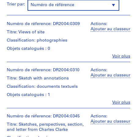
Trier par:
Numéro de référence
t
1
9
Numéro de réference: DR2004:0309
Actions:
5
Ajouter au classeur
3
Titre: Views of site
-
Classification: photographies
1
Objets catalogués : 0
9
Fe
Voir plus
5
Personnes
7
et
institutions:
Numéro de réference: DR2004:0310
Actions:
AP144.S1
Cedric
Ajouter au classeur
Titre: Sketch with annotations
Price
S
(archive
Classification: documents textuels
é
creator)
r
Objets catalogués : 1
i
Quantité
Fe
Voir plus
Personnes
/
e
et
Type
(
institutions:
Numéro de réference: DR2004:0345
Actions:
d’objet:
s
Cedric
Ajouter au classeur
1
Titre: Sketches, perspectives, section,
Price
)
photograph(s)
and letter from Charles Clarke
(archive
:
creator)