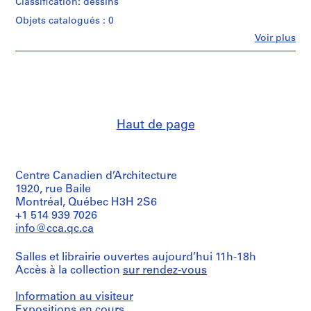
Classification: dessins
Collation:
P
r
Objets catalogués : 0
Quantité
Technique
o
/
Fe
Voir plus
et
Personnes
Type
j
médium:
et
d’objet:
e
Gelatin
institutions:
1
silver
c
Cedric
file(s)
prints
Price
t
(archive
s
Collation:
Dimensions:
creator)
,
Haut de page
photographic
Dimensions:
materials:
1
Quantité
folder:
0,01
9
/
25
l.m.
Type
0
x
Centre Canadien d’Architecture
d’objet:
3
37.5
Mention
6
1920, rue Baile
x
-
de
conceptual
Montréal, Québec H3H 2S6
1
crédit:
2
drawing(s)
+1 514 939 7026
cm
Cedric
0
info@cca.qc.ca
Price
Collation:
0
Mention
fonds
6
3
de
Collection
Salles et librairie ouvertes aujourd’hui 11h-18h
drawings
crédit:
Centre
,
Accès à la collection
sur rendez-vous
Cedric
Canadien
p
Technique
Price
d'Architecture/
Information au visiteur
r
et
fonds
Canadian
médium:
Expositions en cours