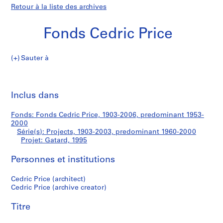
Retour à la liste des archives
Fonds Cedric Price
Sauter à
F
Gatard
o
Imp
n
cet
Inclus dans
d
pa
s
Fonds: Fonds Cedric Price, 1903-2006, predominant 1953-
C
2000
e
Série(s): Projects, 1903-2003, predominant 1960-2000
d
Projet: Gatard, 1995
r
Personnes et institutions
i
c
Cedric Price (architect)
P
Cedric Price (archive creator)
r
i
Titre
c