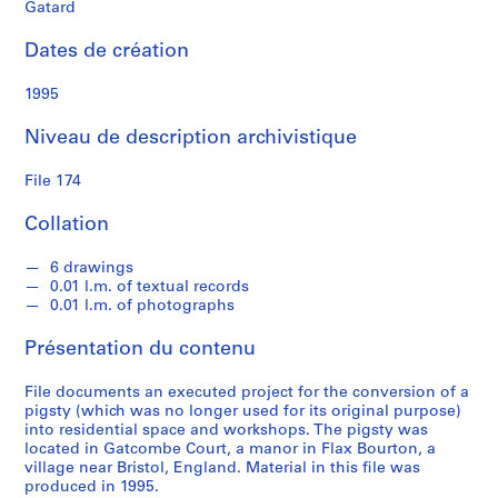
e
Gatard
Dates de création
S
é
1995
r
i
Niveau de description archivistique
e
(
File 174
s
)
Collation
:
S
6 drawings
0.01 l.m. of textual records
t
0.01 l.m. of photographs
u
d
Présentation du contenu
e
n
File documents an executed project for the conversion of a
t
pigsty (which was no longer used for its original purpose)
into residential space and workshops. The pigsty was
W
located in Gatcombe Court, a manor in Flax Bourton, a
o
village near Bristol, England. Material in this file was
r
produced in 1995.