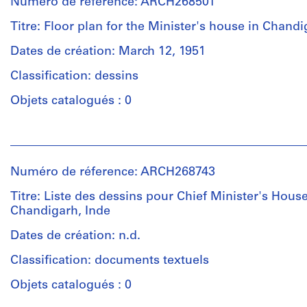
Numéro de réference: ARCH268501
Titre: Floor plan for the Minister's house in Chandi
Dates de création: March 12, 1951
Classification: dessins
Objets catalogués : 0
Personnes
et
institutions:
Numéro de réference: ARCH268743
Pierre
Jeanneret
Titre: Liste des dessins pour Chief Minister's Hous
(archive
Chandigarh, Inde
creator)
Pierre
Dates de création: n.d.
Jeanneret
Classification: documents textuels
(architect)
Objets catalogués : 0
Description: