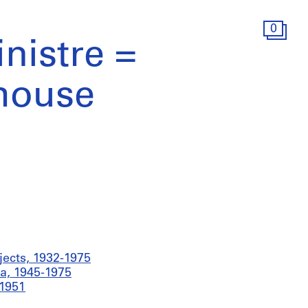
0
nistre =
 house
ojects, 1932-1975
a, 1945-1975
 1951