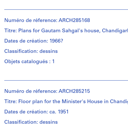
Floor
Personnes
plan
et
and
institutions:
elevation
Numéro de réference: ARCH285168
Pierre
for
Jeanneret
Titre: Plans for Gautam Sahgal's house, Chandigarh
the
(archive
Minister's
creator)
Dates de création: 1966?
house
in
Classification: dessins
Quantité
Chandigarh,
/
Objets catalogués : 1
India.
Type
d’objet:
Personnes
Quantité
1
et
/
textual
institutions:
Type
record(s)
Numéro de réference: ARCH285215
Pierre
d’objet:
Jeanneret
1
Titre: Floor plan for the Minister's House in Chandi
Collation:
(archive
reprographic
0.01
creator)
Dates de création: ca. 1951
copy(ies)
l.m.
Shivdatt
Classification: dessins
of
Sharma
Étape