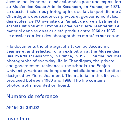
p
Jacqueline Jeanneret et sélectionnées pour une exposition
au Musée des Beaux-Arts de Besançon, en France, en 1971.
o
Le dossier inclut des photographies de la vie quotidienne à
n
Chandigarh, des résidences privées et gouvernementales,
d
des écoles, de l'Université du Panjab, de divers bâtiments
a
et installations et du mobilier créé par Pierre Jeanneret. Le
n
matériel dans ce dossier a été produit entre 1960 et 1965.
Le dossier contient des photographies montées sur carton.
c
e
File documents the photographs taken by Jacqueline
=
Jeanneret and selected for an exhibition at the Musée des
C
Beaux-Arts at Besançon, in France, in 1971. The file includes
o
photographs of everyday life in Chandigarh, the private
and governement residences, the schools, the Panjab
r
University, various buildings and installations and furniture
r
designed by Pierre Jeanneret. The material in this file was
e
produced between 1960 and 1965. The file contains
s
photographs mounted on board.
p
Numéro de réference
o
n
AP156.S5.SS1.D2
d
e
Inventaire
n
c