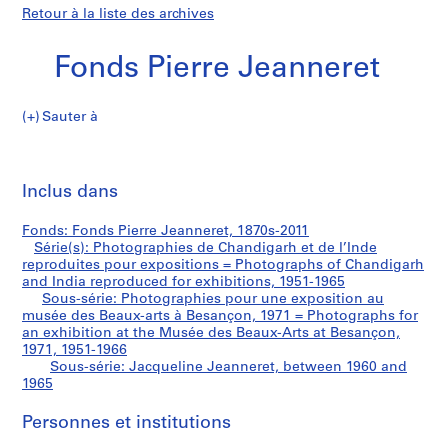
Retour à la liste des archives
Fonds Pierre Jeanneret
Sauter à
F
Jacqueline
o
Imp
n
cet
Inclus dans
Jeanneret
d
pa
s
Fonds: Fonds Pierre Jeanneret, 1870s-2011
P
Série(s): Photographies de Chandigarh et de l’Inde
i
reproduites pour expositions = Photographs of Chandigarh
e
and India reproduced for exhibitions, 1951-1965
Sous-série: Photographies pour une exposition au
r
musée des Beaux-arts à Besançon, 1971 = Photographs for
r
an exhibition at the Musée des Beaux-Arts at Besançon,
e
1971, 1951-1966
J
Sous-série: Jacqueline Jeanneret, between 1960 and
1965
e
a
Personnes et institutions
n