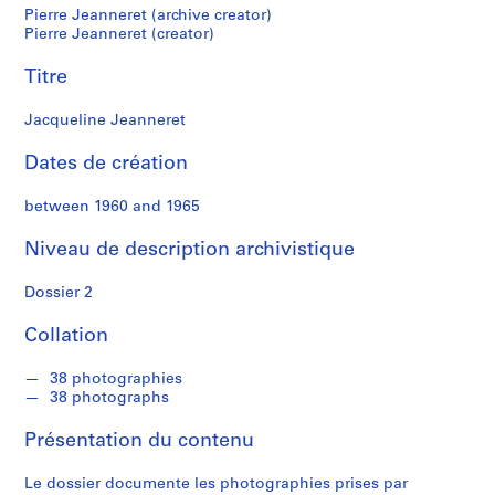
n
Pierre Jeanneret (archive creator)
e
Pierre Jeanneret (creator)
r
e
Titre
t
Jacqueline Jeanneret
S
Dates de création
é
r
between 1960 and 1965
i
e
Niveau de description archivistique
(
s
Dossier 2
)
Collation
:
C
38 photographies
o
38 photographs
r
r
Présentation du contenu
e
s
Le dossier documente les photographies prises par