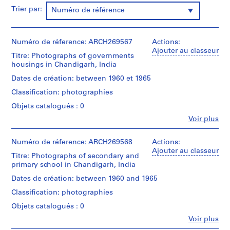
e
Trier par:
Numéro de référence
,
1
9
Numéro de réference: ARCH269567
Actions:
Ajouter au classeur
1
Titre: Photographs of governments
9
housings in Chandigarh, India
-
Dates de création: between 1960 et 1965
1
Classification: photographies
9
7
Objets catalogués : 0
0
Fe
Voir plus
Personnes
AP156.S1
et
institutions:
Numéro de réference: ARCH269568
Actions:
S
S
S
S
Jacqueline
Ajouter au classeur
Titre: Photographs of secondary and
o
o
o
é
Jeanneret
primary school in Chandigarh, India
(photographer)
u
u
u
r
Jeet
Dates de création: between 1960 and 1965
s
s
s
i
Malhotra
-
-
-
e
Classification: photographies
(architect)
s
s
s
(
Pierre
Objets catalogués : 0
Jeanneret
é
é
é
s
Fe
Voir plus
(architect)
r
r
r
)
Personnes
Pierre