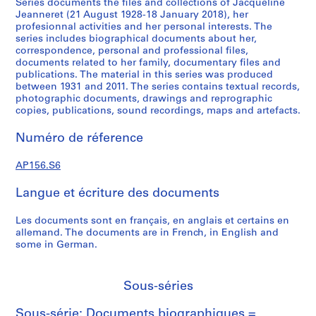
Series documents the files and collections of Jacqueline
e
Jeanneret (21 August 1928-18 January 2018), her
profesionnal activities and her personal interests. The
,
series includes biographical documents about her,
1
correspondence, personal and professional files,
9
documents related to her family, documentary files and
1
publications. The material in this series was produced
9
between 1931 and 2011. The series contains textual records,
photographic documents, drawings and reprographic
-
copies, publications, sound recordings, maps and artefacts.
1
9
Numéro de réference
7
0
AP156.S6
AP156.S1
Langue et écriture des documents
S
S
S
S
o
o
o
é
Les documents sont en français, en anglais et certains en
u
u
u
r
allemand. The documents are in French, in English and
some in German.
s
s
s
i
-
-
-
e
s
s
s
(
Sous-séries
é
é
é
s
r
r
r
)
Sous-série: Documents biographiques =