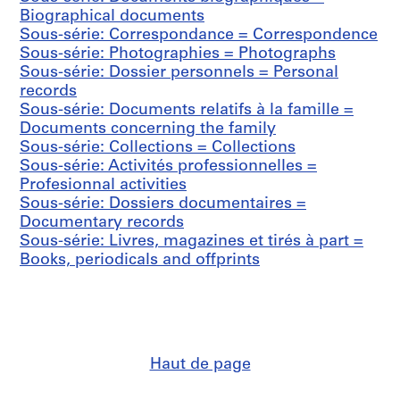
i
i
i
:
Biographical documents
e
e
e
D
Sous-série: Correspondance = Correspondence
:
:
:
o
Sous-série: Photographies = Photographs
C
C
C
c
Sous-série: Dossier personnels = Personal
o
o
o
u
records
r
r
r
m
Sous-série: Documents relatifs à la famille =
r
r
r
e
Documents concerning the family
e
e
e
n
Sous-série: Collections = Collections
s
s
s
t
Sous-série: Activités professionnelles =
p
p
p
s
Profesionnal activities
o
o
o
p
Sous-série: Dossiers documentaires =
n
n
n
e
Documentary records
d
d
d
r
Sous-série: Livres, magazines et tirés à part =
a
a
a
s
Books, periodicals and offprints
n
n
n
o
c
t
c
n
e
s
e
n
g
p
d
e
é
a
e
l
n
r
L
s
Haut de page
é
t
e
=