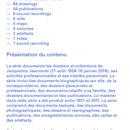
p
84 drawings
o
44 publications
n
6 sound recordings
6 rolls
d
5 maps
a
4 volumes
n
2 artefacts
c
1 video
e
1 sound recording
=
Présentation du contenu
C
o
La série documente les dossiers et collections de
r
Jacqueline Jeanneret (21 août 1928-18 janvier 2018), ses
r
activités professionnelles et ses intérêts personnels. La
e
série inclut des documents biographiques sur elle, de la
correspondance, des dossiers personnels et
s
professionnels, des documents relatifs à sa famille, des
p
dossiers documentaires et des publications. Le matériel
o
dans cette série a été produit entre 1931 et 2011. La série
n
comprend des documents textuels, des documents
photographiques, des dessins et reprographies, des
d
publications, des enregistrements sonores, des cartes et
e
des artéfacts.
n
c