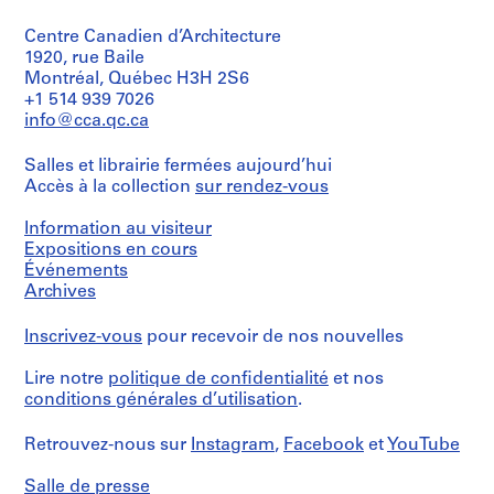
r
i
C
P
a
c
o
e
Centre Canadien d’Architecture
l
u
r
r
1920, rue Baile
e
l
b
s
Montréal, Québec H3H 2S6
d
i
u
o
+1 514 939 7026
e
e
s
n
info@cca.qc.ca
P
r
i
a
i
s
e
l
Salles et librairie fermées aujourd’hui
e
d
r
d
Accès à la collection
sur rendez-vous
r
e
r
o
Information au visiteur
r
P
e
c
Expositions en cours
e
i
l
u
Événements
J
e
a
m
Archives
e
r
t
e
a
r
i
n
Inscrivez-vous
pour recevoir de nos nouvelles
n
e
v
t
n
J
e
s
Lire notre
politique de confidentialité
et nos
e
e
à
,
conditions générales d’utilisation
.
r
a
C
1
e
n
h
8
Retrouvez-nous sur
Instagram
,
Facebook
et
YouTube
t
n
a
8
=
e
n
Salle de presse
3