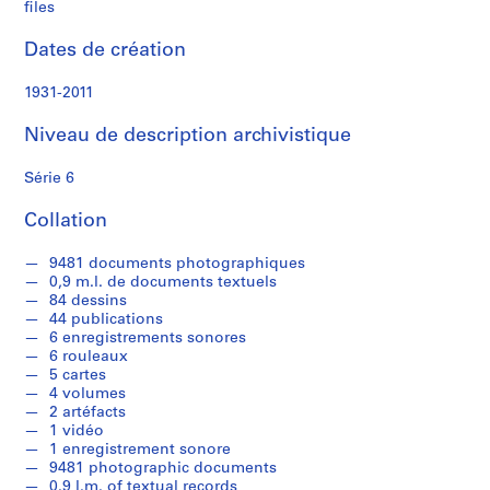
n
files
e
r
Dates de création
e
t
1931-2011
Niveau de description archivistique
S
é
Série 6
r
i
Collation
e
(
9481 documents photographiques
0,9 m.l. de documents textuels
s
84 dessins
)
44 publications
:
6 enregistrements sonores
C
6 rouleaux
5 cartes
o
4 volumes
r
2 artéfacts
r
1 vidéo
e
1 enregistrement sonore
9481 photographic documents
s
0.9 l.m. of textual records