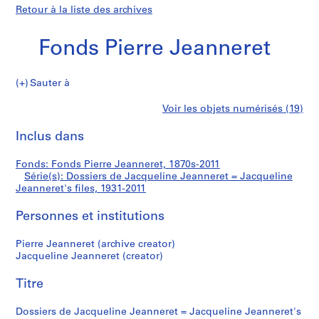
Retour à la liste des archives
Fonds Pierre Jeanneret
Sauter à
F
Dossiers
Voir les objets numérisés (19)
o
Imprimer
n
cette
Inclus dans
de
d
page
s
Jacqueline
Fonds: Fonds Pierre Jeanneret, 1870s-2011
P
Série(s): Dossiers de Jacqueline Jeanneret = Jacqueline
i
Jeanneret's files, 1931-2011
Jeanneret
e
r
Personnes et institutions
=
r
Pierre Jeanneret (archive creator)
e
Jacqueline
Jacqueline Jeanneret (creator)
J
e
Jeanneret's
Titre
a
files
n
Dossiers de Jacqueline Jeanneret = Jacqueline Jeanneret's