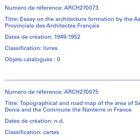
institutions:
Numéro de réference: ARCH270073
Pierre
Jeanneret
Titre: Essay on the architecture formation by the A
(archive
Provinciale des Architectes Français
creator)
Dates de création: 1949-1952
Quantité
Classification: livres
/
Type
Objets catalogués : 0
d’objet:
1
Personnes
roll(s)
et
institutions:
Numéro de réference: ARCH270075
Collation:
Pierre
1
Jeanneret
Titre: Topographical and road map of the area of S
roll
(archive
Denis and the Commune the Nanterre in France
creator)
Dates de création: n.d.
Technique
et
Quantité
Classification: cartes
médium:
/