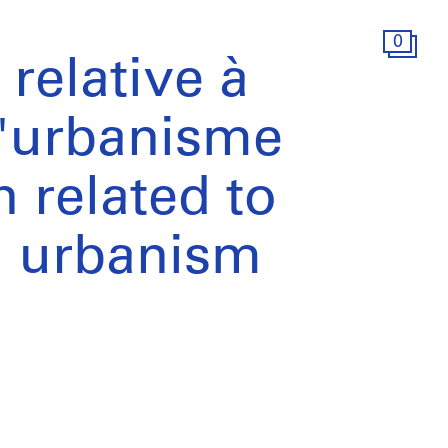
0
relative à
 l'urbanisme
 related to
d urbanism