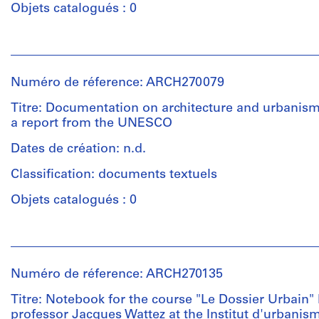
Reprographic
Type
Objets catalogués : 0
copy
d’objet:
on
1
Personnes
plastic
book(s)
et
film
institutions:
Numéro de réference: ARCH270079
Collation:
Pierre
Mention
1
Jeanneret
Titre: Documentation on architecture and urbanism
de
book
(archive
a report from the UNESCO
crédit:
creator)
Fonds
Dates de création: n.d.
Dimensions:
Pierre
book:
Quantité
Classification: documents textuels
Jeanneret
27.5
/
Collection
×
Type
Objets catalogués : 0
Centre
21.2
d’objet:
Canadien
cm
3
Personnes
d'Architecture/
map(s)
et
Canadian
Type
institutions:
Centre
Numéro de réference: ARCH270135
de
Collation:
Pierre
for
document:
3
Jeanneret
Architecture,
Titre: Notebook for the course "Le Dossier Urbain"
essay
maps
(archive
Montréal;
professor Jacques Wattez at the Institut d'urbanis