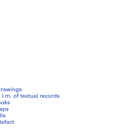
drawings
 l.m. of textual records
ooks
aps
lls
tefact