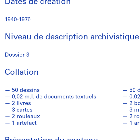
Dates de création
1940-1976
Niveau de description archivistique
Dossier 3
Collation
50 dessins
50 
0,02 m.l. de documents textuels
0.02
2 livres
2 b
3 cartes
3 m
2 rouleaux
2 ro
1 artefact
1 ar