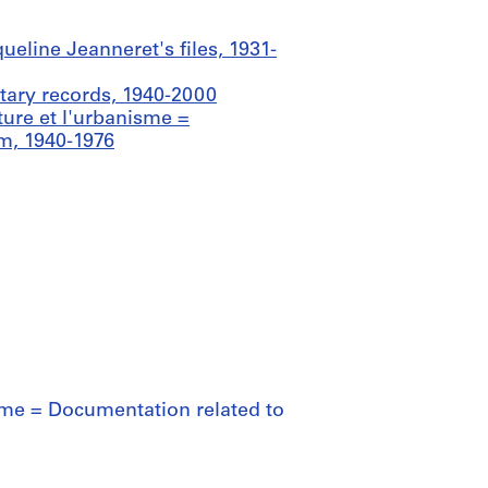
ueline Jeanneret's files, 1931-
ary records, 1940-2000
ture et l'urbanisme =
m, 1940-1976
isme = Documentation related to