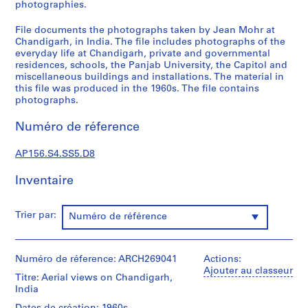
p
photographies.
o
File documents the photographs taken by Jean Mohr at
n
Chandigarh, in India. The file includes photographs of the
d
everyday life at Chandigarh, private and governmental
a
residences, schools, the Panjab University, the Capitol and
n
miscellaneous buildings and installations. The material in
this file was produced in the 1960s. The file contains
c
photographs.
e
=
Numéro de réference
C
o
AP156.S4.SS5.D8
r
r
Inventaire
e
s
Trier par:
Numéro de référence
p
o
n
Numéro de réference: ARCH269041
Actions:
d
Ajouter au classeur
e
Titre: Aerial views on Chandigarh,
India
n
c