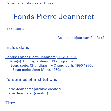
Retour à la liste des archives
Fonds Pierre Jeanneret
Sauter à
F
Jean
Voir les objets numérisés (2)
o
Imprimer
n
cette
Inclus dans
Mohr
d
page
s
Fonds: Fonds Pierre Jeanneret, 1870s-2011
P
Série(s): Photographies = Photographs
i
Sous-série: Chandigarh = Chandigarh, 1950-1970s
e
Sous-série: Jean Mohr, 1960s
r
Personnes et institutions
r
e
Pierre Jeanneret (archive creator)
J
Pierre Jeanneret (creator)
e
a
Titre
n