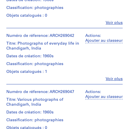
Dates de création: 1960s
e
Classification: photographies
,
Objets catalogués : 0
1
Fe
Voir plus
9
Personnes
1
et
9
institutions:
Numéro de réference: ARCH269042
Actions:
Jean
Ajouter au classeur
-
Titre: Photographs of everyday life in
Mohr
1
Chandigarh, India
(photographer)
9
Le
Dates de création: 1960s
7
Corbusier
Classification: photographies
(architect)
0
Pierre
Objets catalogués : 1
AP156.S1
Jeanneret
Fe
Voir plus
(architect)
Personnes
S
S
S
S
Pierre
et
o
o
o
é
Jeanneret
institutions:
Numéro de réference: ARCH269047
Actions:
(archive
u
u
u
r
Jean
Ajouter au classeur
creator)
Titre: Various photographs of
s
s
s
i
Mohr
Chandigarh, India
(photographer)
-
-
-
e
Quantité
Pierre
Dates de création: 1960s
s
s
s
(
/
Jeanneret
é
é
é
s
Type
Classification: photographies
(archive
d’objet:
r
r
r
)
creator)
Objets catalogués : 0