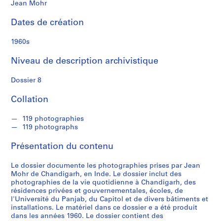
n
Jean Mohr
e
r
Dates de création
e
t
1960s
Niveau de description archivistique
S
é
Dossier 8
r
i
Collation
e
(
119 photographies
119 photographs
s
)
Présentation du contenu
:
C
Le dossier documente les photographies prises par Jean
o
Mohr de Chandigarh, en Inde. Le dossier inclut des
r
photographies de la vie quotidienne à Chandigarh, des
résidences privées et gouvernementales, écoles, de
r
l'Université du Panjab, du Capitol et de divers bâtiments et
e
installations. Le matériel dans ce dossier e a été produit
s
dans les années 1960. Le dossier contient des