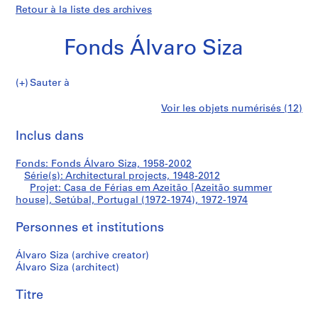
Retour à la liste des archives
Fonds Álvaro Siza
Sauter à
F
Casa
Voir les objets numérisés (12)
o
Imprimer
n
cette
Inclus dans
de
d
page
s
Férias
Fonds: Fonds Álvaro Siza, 1958-2002
Á
Série(s): Architectural projects, 1948-2012
l
Projet: Casa de Férias em Azeitão [Azeitão summer
em
v
house], Setúbal, Portugal (1972-1974), 1972-1974
a
Azeitão
Personnes et institutions
r
o
[Azeitão
Álvaro Siza (archive creator)
S
Álvaro Siza (architect)
i
summer
z
Titre
house],
a