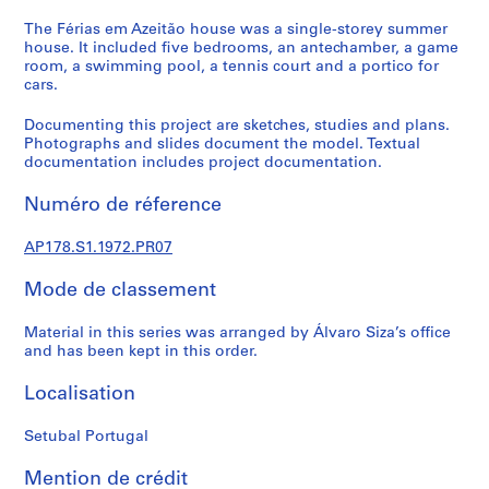
a
l
The Férias em Azeitão house was a single-storey summer
house. It included five bedrooms, an antechamber, a game
p
room, a swimming pool, a tennis court and a portico for
r
cars.
o
j
Documenting this project are sketches, studies and plans.
e
Photographs and slides document the model. Textual
documentation includes project documentation.
c
t
Numéro de réference
s
,
AP178.S1.1972.PR07
1
9
Mode de classement
4
8
Material in this series was arranged by Álvaro Siza’s office
-
and has been kept in this order.
2
Localisation
0
1
Setubal Portugal
2
AP178.S1
Mention de crédit