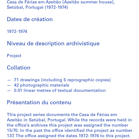
Casa de Férias em Azeitão [Azeitão summer house],
Setúbal,
Setúbal, Portugal (1972-1974)
S
é
Portugal
Dates de création
r
(1972-
i
1972-1974
e
1974)
(
Niveau de description archivistique
s
)
Project
:
Collation
A
r
71 drawings (including 5 reprographic copies)
c
42 photographic materials
h
0.01 linear metres of textual documentation
i
t
Présentation du contenu
e
c
This project series documents the Casa de Férias em
Azeitão in Setúbal, Portugal. While the records were held in
t
the office’s archives this project was assigned the number
u
15/70. In the past the office identified the project as number
r
137. The office assigned the dates 1972-1974 to this project.