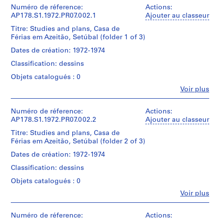
a
institutions:
Numéro de réference:
Actions:
u
Álvaro
AP178.S1.1972.PR07.002.1
Ajouter au classeur
Siza
r
Titre: Studies and plans, Casa de
(archive
a
Férias em Azeitão, Setúbal (folder 1 of 3)
creator)
n
Dates de création: 1972-1974
t
Description:
Classification: dessins
e
Original
file
d
Objets catalogués : 0
title
a
Fe
Voir plus
:
Personnes
B
Casa
et
o
de
institutions:
Numéro de réference:
Actions:
Férias
a
Álvaro
AP178.S1.1972.PR07.002.2
Ajouter au classeur
em
N
Siza
Azeitão
Titre: Studies and plans, Casa de
(archive
o
Férias em Azeitão, Setúbal (folder 2 of 3)
creator)
v
Nota
Dates de création: 1972-1974
:
a
Description:
1
Classification: dessins
[
Original
esquicos
file
T
Objets catalogués : 0
na
title
e
pasta
Fe
Voir plus
:
Personnes
a
Casa
et
Quantité
h
de
institutions:
Numéro de réference:
Actions:
/