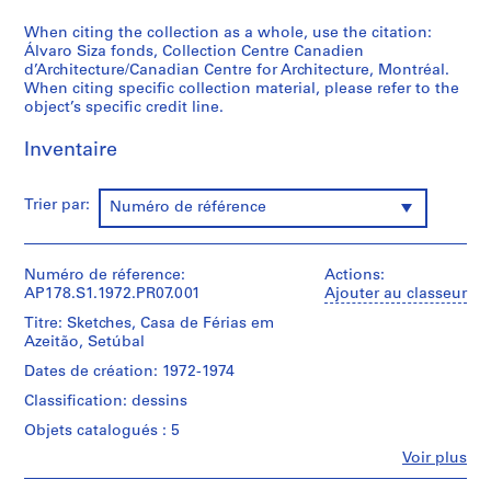
P
When citing the collection as a whole, use the citation:
r
Álvaro Siza fonds, Collection Centre Canadien
o
d’Architecture/Canadian Centre for Architecture, Montréal.
j
When citing specific collection material, please refer to the
object’s specific credit line.
e
t
Inventaire
:
C
a
Trier par:
Numéro de référence
s
a
d
Numéro de réference:
Actions:
e
AP178.S1.1972.PR07.001
Ajouter au classeur
C
Titre: Sketches, Casa de Férias em
h
Azeitão, Setúbal
á
Dates de création: 1972-1974
,
Classification: dessins
R
e
Objets catalogués : 5
s
Fe
Voir plus
Personnes
t
et