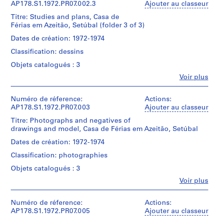
o
Férias
Álvaro
AP178.S1.1972.PR07.002.3
Ajouter au classeur
Type
em
u
Siza
d’objet:
Azeitão
Titre: Studies and plans, Casa de
(archive
s
1
Setubal
Férias em Azeitão, Setúbal (folder 3 of 3)
creator)
File
e
-
Dates de création: 1972-1974
,
Desenhos,
Description:
Collation:
estudos
B
Classification: dessins
Original
27
Arq.
o
file
Objets catalogués : 3
ink
Siza,
title
a
drawings
Matrizes
Fe
Voir plus
:
on
N
Personnes
Casa
paper
et
o
Quantité
de
1
institutions:
Numéro de réference:
Actions:
/
v
Férias
ink
Álvaro
AP178.S1.1972.PR07.003
Ajouter au classeur
Type
em
a
drawing
Siza
d’objet:
Azeitão
Titre: Photographs and negatives of
on
r
(archive
1
Setubal
drawings and model, Casa de Férias em Azeitão, Setúbal
an
creator)
e
File
-
envelope
Dates de création: 1972-1974
s
Desenhos,
Description:
Collation:
estudos
t
Classification: photographies
Dimensions:
Original
10
Arq.
a
Sheet
file
Objets catalogués : 3
ink
Siza,
(largest):
title
u
and
Matrizes
Fe
Voir plus
21
:
r
pencil
Personnes
x
Casa
drawings
et
a
Quantité
30
de
on
institutions:
Numéro de réference:
Actions:
/
n
cm|Sheet
Férias
translucent
Álvaro
AP178.S1.1972.PR07.005
Ajouter au classeur
Type
(smallest):
t
em
paper