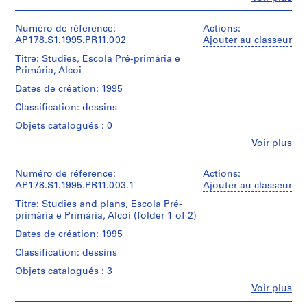
a
Personnes
et
u
institutions:
Numéro de réference:
Actions:
r
Álvaro
AP178.S1.1995.PR11.002
Ajouter au classeur
a
Siza
Titre: Studies, Escola Pré-primária e
n
(archive
Primária, Alcoi
creator)
t
Dates de création: 1995
e
Description:
d
Classification: dessins
Original
a
file
Objets catalogués : 0
title:
B
Fe
Voir plus
Escola
o
Personnes
Pre-
et
a
primaria
institutions:
Numéro de réference:
Actions:
N
-
Álvaro
AP178.S1.1995.PR11.003.1
Ajouter au classeur
o
Alcoy
Siza
Titre: Studies and plans, Escola Pré-
v
(archive
primária e Primária, Alcoi (folder 1 of 2)
Quantité
creator)
a
/
Dates de création: 1995
[
Type
Description:
T
d’objet:
Classification: dessins
Original
1
e
file
Objets catalogués : 3
File
a
title:
Fe
Voir plus
Escola
h
Personnes
Collation:
Pre-