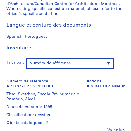
d’Architecture/Canadian Centre for Architecture, Montréal.
P
When citing specific collection material, please refer to the
r
object’s specific credit line.
o
j
Langue et écriture des documents
e
t
Spanish, Portuguese
:
C
Inventaire
a
s
Trier par:
Numéro de référence
a
d
e
Numéro de réference:
Actions:
C
AP178.S1.1995.PR11.001
Ajouter au classeur
h
Titre: Sketches, Escola Pré-primária e
á
Primária, Alcoi
,
Dates de création: 1995
R
e
Classification: dessins
s
Objets catalogués : 2
t
Fe
Voir plus