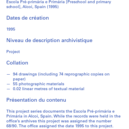
Escola Pré-primária e Primária [Preschool and primary
school],
school], Alcoi, Spain (1995)
S
é
Alcoi,
Dates de création
r
Spain
i
1995
e
(1995)
(
Niveau de description archivistique
s
)
Project
:
Collation
A
r
94 drawings (including 74 reprographic copies on
c
paper)
h
55 photographic materials
i
0.02 linear metres of textual material
t
Présentation du contenu
e
c
This project series documents the Escola Pré-primária e
t
Primária in Alcoi, Spain. While the records were held in the
u
office’s archives this project was assigned the number
r
68/90. The office assigned the date 1995 to this project.