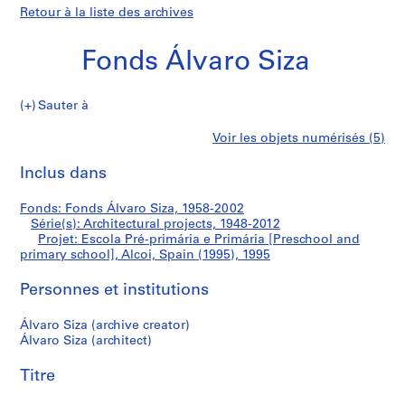
Retour à la liste des archives
Fonds Álvaro Siza
Sauter à
F
Escola
Voir les objets numérisés (5)
o
Imprimer
n
cette
Inclus dans
Pré-
d
page
s
primária
Fonds: Fonds Álvaro Siza, 1958-2002
Á
Série(s): Architectural projects, 1948-2012
l
Projet: Escola Pré-primária e Primária [Preschool and
e
v
primary school], Alcoi, Spain (1995), 1995
a
Primária
Personnes et institutions
r
o
[Preschool
Álvaro Siza (archive creator)
S
Álvaro Siza (architect)
i
and
z
Titre
primary
a