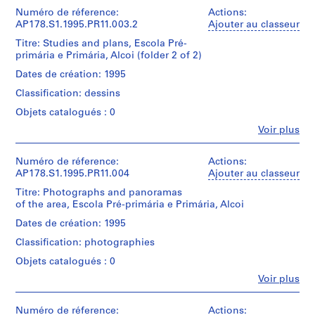
o
et
2
primaria
institutions:
Numéro de réference:
Actions:
u
ink
-
Álvaro
AP178.S1.1995.PR11.003.2
Ajouter au classeur
drawings
s
Alcoy
Siza
on
-
Titre: Studies and plans, Escola Pré-
e
(archive
paper
Estudos/Matrizes
primária e Primária, Alcoi (folder 2 of 2)
,
creator)
quase
B
Dates de création: 1995
Dimensions:
todos
Description:
o
Sheet:
Arq.
Classification: dessins
Original
21
Siza
a
file
Objets catalogués : 0
x
N
title:
30
Reprographic
Fe
Voir plus
Escola
o
cm
Personnes
copies
Pre-
v
et
feature
primaria
institutions:
Numéro de réference:
Actions:
a
sketches.
Mention
-
Álvaro
AP178.S1.1995.PR11.004
Ajouter au classeur
de
r
Alcoy
Siza
crédit:
Quantité
e
Titre: Photographs and panoramas
(archive
Álvaro
/
Nota:
of the area, Escola Pré-primária e Primária, Alcoi
s
creator)
Siza
Type
Mais
t
fonds
Dates de création: 1995
d’objet:
estudos
Collection
Description:
1
a
Arq.
Classification: photographies
Original
Centre
File
u
Siza
file
Canadien
Objets catalogués : 0
r
title:
d'Architecture/
Collation:
Quantité
Fe
Voir plus
a
Escola
Canadian
12
Personnes
/
Pre-
Centre
n
reprographic
et
Type
primaria
for
copies
t
institutions:
Numéro de réference:
Actions:
d’objet: