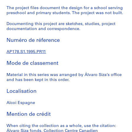
a
l
The project files document the design for a school serving
preschool and primary students. The project was not built.
p
r
Documenting this project are sketches, studies, project
o
documentation and correspondence.
j
e
Numéro de réference
c
t
AP178.S1.1995.PR11
s
Mode de classement
,
1
Material in this series was arranged by Álvaro Siza’s office
9
and has been kept in this order.
4
8
Localisation
-
2
Alcoi Espagne
0
1
Mention de crédit
2
AP178.S1
When citing the collection as a whole, use the citation:
Álvaro Siza fonds, Collection Centre Canadien