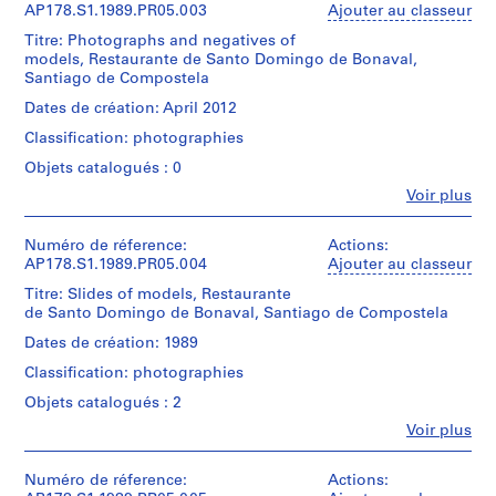
Restaurante
Álvaro
AP178.S1.1989.PR05.003
Ajouter au classeur
copy
]
-
Collation:
Siza
features
,
Parque
Titre: Photographs and negatives of
29
(archive
annotations.
de
models, Restaurante de Santo Domingo de Bonaval,
L
ink
creator)
S.
Santiago de Compostela
and
e
Quantité
Domingo
pencil
Description:
Dates de création: April 2012
ç
/
de
drawings
Original
Type
a
Bonaval
Classification: photographies
on
file
d’objet:
-
d
paper,
title:
1
Objets catalogués : 0
Santiago
2
a
Restaurante
File
de
Fe
Voir plus
reprographic
-
P
Personnes
Comp.
copies
Parque
a
Collation:
et
on
de
21
institutions:
Numéro de réference:
Actions:
l
Quantité
paper
S.
ink
Álvaro
AP178.S1.1989.PR05.004
Ajouter au classeur
/
m
Domingo
and
Siza
Type
Dimensions:
de
Titre: Slides of models, Restaurante
e
pencil
(archive
d’objet:
Sheet
Bonaval
de Santo Domingo de Bonaval, Santiago de Compostela
i
drawings
creator)
1
(largest):
-
on
r
Dates de création: 1989
File
50
Santiago
paper,
Description:
a
x
Classification: photographies
1
Original
Collation:
62
,
Nota:
reprographic
file
Objets catalogués : 2
4
cm|Sheet
Parzialmente
P
copy
title:
ink
(smallest):
digitalizado
Fe
Voir plus
on
o
Restaurante
and
Personnes
21
paper
-
r
pencil
et
x
1
Parque
drawings
institutions:
Numéro de réference:
t
Actions:
30
Estudo
Dimensions:
de