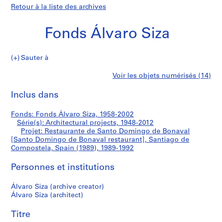
Retour à la liste des archives
Fonds Álvaro Siza
Sauter à
F
Restaurante
Voir les objets numérisés (14)
o
Imprimer
n
cette
Inclus dans
de
d
page
s
Santo
Fonds: Fonds Álvaro Siza, 1958-2002
Á
Série(s): Architectural projects, 1948-2012
l
Projet: Restaurante de Santo Domingo de Bonaval
Domingo
v
[Santo Domingo de Bonaval restaurant], Santiago de
Compostela, Spain (1989), 1989-1992
a
de
r
Personnes et institutions
o
Bonaval
S
Álvaro Siza (archive creator)
i
[Santo
Álvaro Siza (architect)
z
Domingo
a
Titre