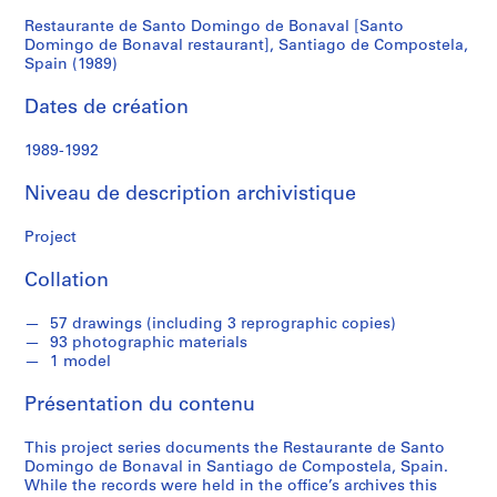
de
Restaurante de Santo Domingo de Bonaval [Santo
S
Domingo de Bonaval restaurant], Santiago de Compostela,
é
Bonaval
Spain (1989)
r
restaurant],
i
Dates de création
e
Santiago
1989-1992
(
s
de
Niveau de description archivistique
)
:
Compostela,
Project
A
r
Spain
Collation
c
h
(1989)
57 drawings (including 3 reprographic copies)
i
93 photographic materials
t
1 model
e
Présentation du contenu
c
t
This project series documents the Restaurante de Santo
u
Domingo de Bonaval in Santiago de Compostela, Spain.
r
While the records were held in the office’s archives this