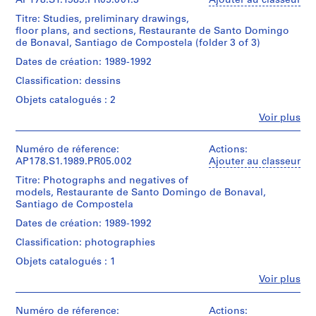
AP178.S1.1989.PR05.001.3
o
Ajouter au classeur
-
Siza
u
Parque
Titre: Studies, preliminary drawings,
(archive
s
de
floor plans, and sections, Restaurante de Santo Domingo
creator)
S.
de Bonaval, Santiago de Compostela (folder 3 of 3)
e
Isabel
Domingo
Aguirre
,
Dates de création: 1989-1992
de
(collaborating
B
Bonaval
Classification: dessins
architect)
o
-
Objets catalogués : 2
Santiago
a
Description:
de
Fe
Voir plus
N
Original
Personnes
Comp.
file
o
et
title:
v
institutions:
Numéro de réference:
Actions:
This
Restaurante
Álvaro
AP178.S1.1989.PR05.002
Ajouter au classeur
file
a
-
Siza
includes
r
Parque
Titre: Photographs and negatives of
(archive
a
de
models, Restaurante de Santo Domingo de Bonaval,
e
creator)
list
S.
Santiago de Compostela
s
Isabel
of
Domingo
Aguirre
t
drawings.
Dates de création: 1989-1992
de
(collaborating
a
Bonaval
Classification: photographies
architect)
Quantité
u
-
/
Objets catalogués : 1
Santiago
r
Description:
Type
de
Fe
Voir plus
a
Original
d’objet:
Personnes
Comp.
file
1
n
et
title:
File
institutions:
Numéro de réference:
t
Actions:
Reprographic