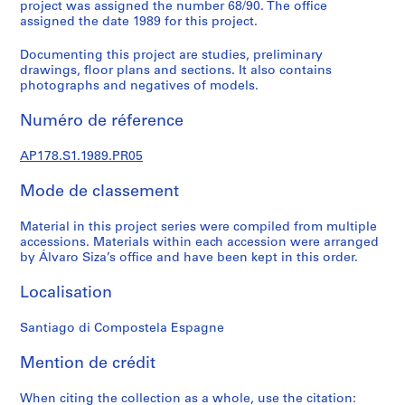
a
project was assigned the number 68/90. The office
assigned the date 1989 for this project.
l
p
Documenting this project are studies, preliminary
r
drawings, floor plans and sections. It also contains
o
photographs and negatives of models.
j
e
Numéro de réference
c
t
AP178.S1.1989.PR05
s
Mode de classement
,
1
Material in this project series were compiled from multiple
9
accessions. Materials within each accession were arranged
4
by Álvaro Siza’s office and have been kept in this order.
8
-
Localisation
2
0
Santiago di Compostela Espagne
1
Mention de crédit
2
AP178.S1
When citing the collection as a whole, use the citation: