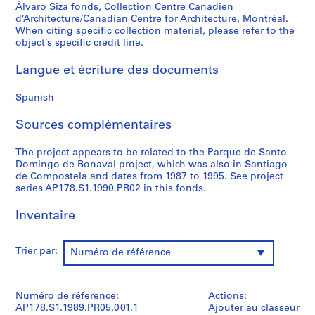
Álvaro Siza fonds, Collection Centre Canadien
P
d’Architecture/Canadian Centre for Architecture, Montréal.
r
When citing specific collection material, please refer to the
o
object’s specific credit line.
j
Langue et écriture des documents
e
t
Spanish
:
C
Sources complémentaires
a
s
The project appears to be related to the Parque de Santo
a
Domingo de Bonaval project, which was also in Santiago
d
de Compostela and dates from 1987 to 1995. See project
e
series AP178.S1.1990.PR02 in this fonds.
C
Inventaire
h
á
,
Trier par:
Numéro de référence
R
e
s
Numéro de réference:
Actions:
t
AP178.S1.1989.PR05.001.1
Ajouter au classeur