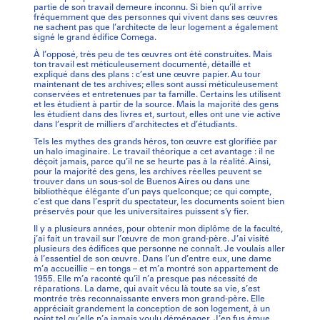
partie de son travail demeure inconnu. Si bien qu’il arrive
fréquemment que des personnes qui vivent dans ses œuvres
ne sachent pas que l’architecte de leur logement a également
signé le grand édifice Comega.
À l’opposé, très peu de tes œuvres ont été construites. Mais
ton travail est méticuleusement documenté, détaillé et
expliqué dans des plans : c’est une œuvre papier. Au tour
maintenant de tes archives; elles sont aussi méticuleusement
conservées et entretenues par ta famille. Certains les utilisent
et les étudient à partir de la source. Mais la majorité des gens
les étudient dans des livres et, surtout, elles ont une vie active
dans l’esprit de milliers d’architectes et d’étudiants.
Tels les mythes des grands héros, ton œuvre est glorifiée par
un halo imaginaire. Le travail théorique a cet avantage : il ne
déçoit jamais, parce qu’il ne se heurte pas à la réalité. Ainsi,
pour la majorité des gens, les archives réelles peuvent se
trouver dans un sous-sol de Buenos Aires ou dans une
bibliothèque élégante d’un pays quelconque; ce qui compte,
c’est que dans l’esprit du spectateur, les documents soient bien
préservés pour que les universitaires puissent s’y fier.
Il y a plusieurs années, pour obtenir mon diplôme de la faculté,
j’ai fait un travail sur l’œuvre de mon grand-père. J’ai visité
plusieurs des édifices que personne ne connaît. Je voulais aller
à l’essentiel de son œuvre. Dans l’un d’entre eux, une dame
m’a accueillie – en tongs – et m’a montré son appartement de
1955. Elle m’a raconté qu’il n’a presque pas nécessité de
réparations. La dame, qui avait vécu là toute sa vie, s’est
montrée très reconnaissante envers mon grand-père. Elle
appréciait grandement la conception de son logement, à un
point tel qu’elle n’a jamais voulu déménager. J’en fus émue.