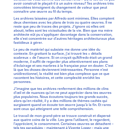
avoir construit te plaçait-il à un autre niveau? Tes archives très
convoitées témoignent du changement de valeur que peut
connaître une œuvre au fil du temps.
Les archives laissées par Alfredo sont minimes. Elles comptent
deux chemises avec les plans de trois ou quatre œuvres. Il ne
reste que peu de traces des projets. J’ignore où elles ont
abouti, telles sont les vicissitudes de la vie. Bien que ma mère
architecte eût pu s’appliquer davantage dans la conservation,
elle s’est concentrée sur d’autres héritages architecturaux plus
fastidieux à gérer.
Le peu de matériel qui subsiste me donne une idée du
contexte. En grattant la surface, j’ai trouvé les « détails
scabreux » de l’œuvre. Si on croyait qu’Alfredo était un grand
moderne, il suffit de regarder plus attentivement ses plans
d’éclairage et ses marbres à la française pour en douter. C’est
là que les choses deviennent intéressantes. Personne n’est
unidirectionnel, la réalité est bien plus complexe que ce que
racontent les histoires, et cette complexité enrichit les
personnes.
J’imagine que tes archives renferment des millions de clins
d’œil et de nuances qu’on ne peut apprécier dans tes œuvres
plus populaires. Nous écoutons toujours tes grands succès,
alors qu’en réalité, il y a des millions de thèmes cachés qui
surgissent quand on écoute ton œuvre jusqu’à la fin. Et rares
sont ceux qui atteignent une telle compréhension.
Le travail de mon grand-père se trouve construit et dispersé
aux quatre coins de la ville. Les gens l’utilisent, le regardent,
l’apprécient, le consomment. Certaines œuvres se détachent –
tels tes parapluies – maintenant à Vicente Lopez – mais une