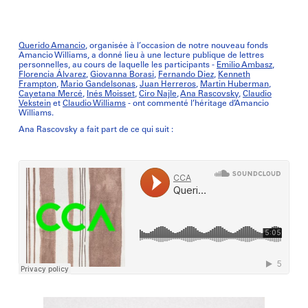
Querido Amancio
, organisée à l’occasion de notre nouveau fonds
Amancio Williams, a donné lieu à une lecture publique de lettres
personnelles, au cours de laquelle les participants -
Emilio Ambasz
,
Florencia Álvarez
,
Giovanna Borasi
,
Fernando Diez
,
Kenneth
Frampton
,
Mario Gandelsonas
,
Juan Herreros
,
Martin Huberman
,
Cayetana Mercé
,
Inés Moisset
,
Ciro Najle
,
Ana Rascovsky
,
Claudio
Vekstein
et
Claudio Williams
- ont commenté l’héritage d’Amancio
Williams.
Ana Rascovsky a fait part de ce qui suit :