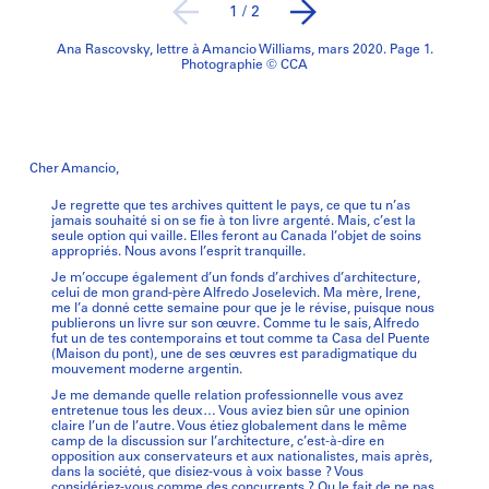
1
/
2
Ana Rascovsky, lettre à Amancio Williams, mars 2020. Page 1.
Photographie © CCA
Cher Amancio,
Je regrette que tes archives quittent le pays, ce que tu n’as
jamais souhaité si on se fie à ton livre argenté. Mais, c’est la
seule option qui vaille. Elles feront au Canada l’objet de soins
appropriés. Nous avons l’esprit tranquille.
Je m’occupe également d’un fonds d’archives d’architecture,
celui de mon grand-père Alfredo Joselevich. Ma mère, Irene,
me l’a donné cette semaine pour que je le révise, puisque nous
publierons un livre sur son œuvre. Comme tu le sais, Alfredo
fut un de tes contemporains et tout comme ta Casa del Puente
(Maison du pont), une de ses œuvres est paradigmatique du
mouvement moderne argentin.
Je me demande quelle relation professionnelle vous avez
entretenue tous les deux… Vous aviez bien sûr une opinion
claire l’un de l’autre. Vous étiez globalement dans le même
camp de la discussion sur l’architecture, c’est-à-dire en
opposition aux conservateurs et aux nationalistes, mais après,
dans la société, que disiez-vous à voix basse ? Vous
considériez-vous comme des concurrents ? Ou le fait de ne pas