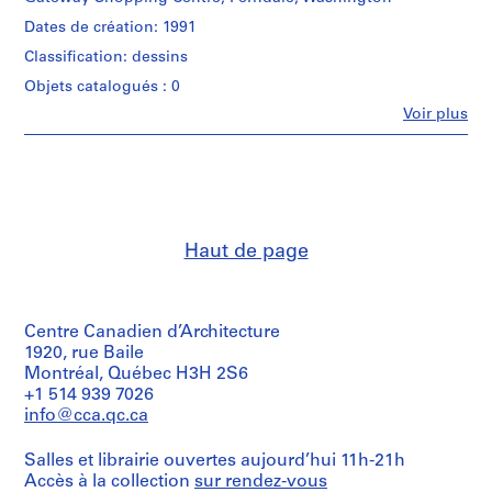
(archive
/
P
creator)
Dates de création: 1991
OUTLER
Cornelia
r
/
Classification: dessins
Hahn
o
FOLDER
Oberlander
Objets catalogués : 0
j
1
(landscape
of
e
Fe
Voir plus
architect)
Personnes
2".
t
et
Description:
:
institutions:
Quantité
Original
Cornelia
N
/
folder
Hahn
e
Type
entitled
Oberlander
d’objet:
i
"GATEWAY
(archive
1
FACTORY
Haut de page
g
creator)
File
/
h
Cornelia
OUTLER
Hahn
b
Collation:
/
Oberlander
0.01
o
FOLDER
(landscape
Centre Canadien d’Architecture
l.m.
2
u
architect)
1920, rue Baile
of
of
r
Montréal, Québec H3H 2S6
textual
2".
h
Quantité
+1 514 939 7026
records
/
o
info@cca.qc.ca
Quantité
Type
Mention
o
/
d’objet:
de
Type
d
Salles et librairie ouvertes aujourd’hui 11h-21h
1
crédit:
d’objet:
Accès à la collection
p
sur rendez-vous
File
Cornelia