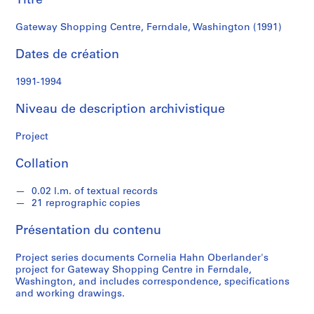
Titre
a
h
Gateway Shopping Centre, Ferndale, Washington (1991)
n
O
Dates de création
b
e
1991-1994
r
Niveau de description archivistique
l
a
Project
n
d
Collation
e
r
0.02 l.m. of textual records
21 reprographic copies
S
Présentation du contenu
é
r
Project series documents Cornelia Hahn Oberlander's
i
project for Gateway Shopping Centre in Ferndale,
e
Washington, and includes correspondence, specifications
and working drawings.
(
s