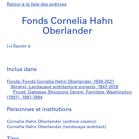
Retour à la liste des archives
Fonds Cornelia Hahn
Oberlander
Sauter à
F
Gateway
o
Imp
n
cet
Inclus dans
Shopping
d
pa
s
Centre,
Fonds: Fonds Cornelia Hahn Oberlander, 1936-2021
C
Série(s): Landscape architecture projects, 1947-2018
o
Projet: Gateway Shopping Centre, Ferndale, Washington
Ferndale,
r
(1991), 1991-1994
n
Washington
Personnes et institutions
e
l
(1991)
Cornelia Hahn Oberlander (archive creator)
i
Cornelia Hahn Oberlander (landscape architect)
a
H