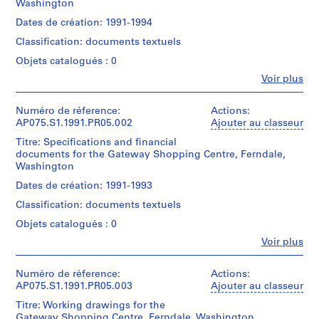
Washington
r
e
Dates de création: 1991-1994
p
Classification: documents textuels
r
Objets catalogués : 0
o
Fe
Voir plus
j
Personnes
e
et
c
institutions:
Numéro de réference:
Actions:
Cornelia
AP075.S1.1991.PR05.002
Ajouter au classeur
t
Hahn
s
Titre: Specifications and financial
Oberlander
documents for the Gateway Shopping Centre, Ferndale,
,
(archive
Washington
1
creator)
Cornelia
9
Dates de création: 1991-1993
Hahn
4
Classification: documents textuels
Oberlander
7
(landscape
Objets catalogués : 0
-
architect)
Fe
Voir plus
2
Personnes
Description:
0
et
Original
institutions:
Numéro de réference:
1
Actions:
folder
Cornelia
AP075.S1.1991.PR05.003
Ajouter au classeur
8
entitled
Hahn
"GATEWAY
Titre: Working drawings for the
AP075.S1
Oberlander
FACTORY
Gateway Shopping Centre, Ferndale, Washington