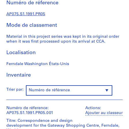
Numéro de réference
)
:
AP075.S1.1991.PR05
L
a
Mode de classement
n
d
Material in this project series was kept in its original order
s
when it was first processed upon its arrival at CCA.
c
Localisation
a
p
Ferndale Washington États-Unis
e
a
Inventaire
r
c
h
Trier par:
Numéro de référence
i
t
e
Numéro de réference:
Actions:
AP075.S1.1991.PR05.001
c
Ajouter au classeur
t
Titre: Correspondence and design
u
development for the Gateway Shopping Centre, Ferndale,