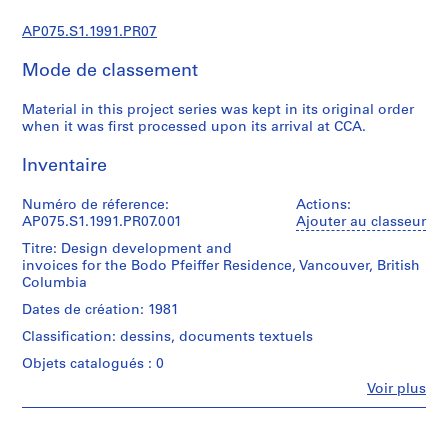
)
AP075.S1.1991.PR07
:
L
Mode de classement
a
n
Material in this project series was kept in its original order
d
when it was first processed upon its arrival at CCA.
s
c
Inventaire
a
p
Numéro de réference:
Actions:
AP075.S1.1991.PR07.001
Ajouter au classeur
e
a
Titre: Design development and
invoices for the Bodo Pfeiffer Residence, Vancouver, British
r
Columbia
c
h
Dates de création: 1981
i
Classification: dessins, documents textuels
t
Objets catalogués : 0
e
Fe
Voir plus
c
Personnes
t
et
institutions:
u