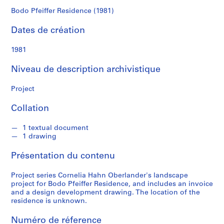
a
Bodo Pfeiffer Residence (1981)
h
n
Dates de création
O
b
1981
e
Niveau de description archivistique
r
l
Project
a
n
Collation
d
e
1 textual document
r
1 drawing
Présentation du contenu
S
é
Project series Cornelia Hahn Oberlander's landscape
r
project for Bodo Pfeiffer Residence, and includes an invoice
i
and a design development drawing. The location of the
e
residence is unknown.
(
Numéro de réference
s