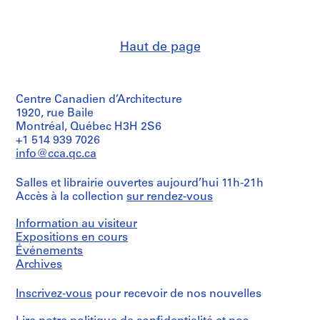
Cornelia
r
Hahn
e
Oberlander
p
(archive
Haut de page
creator)
r
Cornelia
o
Hahn
j
Oberlander
e
(landscape
Centre Canadien d’Architecture
c
architect)
1920, rue Baile
t
Montréal, Québec H3H 2S6
Description:
+1 514 939 7026
s
Original
info@cca.qc.ca
,
folder
1
entitled
Salles et librairie ouvertes aujourd’hui 11h-21h
"BOBO
9
Accès à la collection
sur rendez-vous
PFEIFER".
4
7
Quantité
Information au visiteur
-
/
Expositions en cours
2
Type
Événements
d’objet:
0
Archives
1
1
File
8
Inscrivez-vous
pour recevoir de nos nouvelles
AP075.S1
Collation: