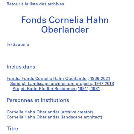
Retour à la liste des archives
Fonds Cornelia Hahn
Oberlander
Sauter à
F
Bodo
o
Imp
n
cet
Inclus dans
Pfeiffer
d
pa
s
Residence
Fonds: Fonds Cornelia Hahn Oberlander, 1936-2021
C
Série(s): Landscape architecture projects, 1947-2018
o
Projet: Bodo Pfeiffer Residence (1981), 1981
(1981)
r
n
Personnes et institutions
e
Cornelia Hahn Oberlander (archive creator)
l
Cornelia Hahn Oberlander (landscape architect)
i
a
Titre
H