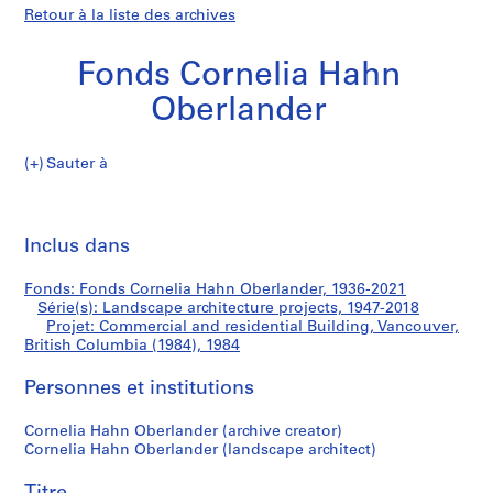
Retour à la liste des archives
Fonds Cornelia Hahn
Oberlander
Sauter à
F
Commercial
o
Imp
n
cet
Inclus dans
and
d
pa
s
residential
Fonds: Fonds Cornelia Hahn Oberlander, 1936-2021
C
Série(s): Landscape architecture projects, 1947-2018
o
Projet: Commercial and residential Building, Vancouver,
Building,
r
British Columbia (1984), 1984
n
Vancouver,
Personnes et institutions
e
l
British
Cornelia Hahn Oberlander (archive creator)
i
Cornelia Hahn Oberlander (landscape architect)
a
Columbia
H