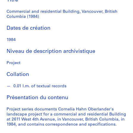
Titre
(1984)
a
h
Commercial and residential Building, Vancouver, British
n
Columbia (1984)
O
Dates de création
b
e
1984
r
l
Niveau de description archivistique
a
n
Project
d
e
Collation
r
0.01 l.m. of textual records
S
Présentation du contenu
é
r
Project series documents Cornelia Hahn Oberlander's
i
landscape project for a commercial and residential Building
e
at 2611 West 4th Avenue, in Vancouver, British Columbia, in
1984, and contains correspondence and specifications.
(
s