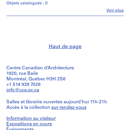
r
Objets catalogués : 0
e
Fe
Voir plus
Personnes
p
et
r
institutions:
o
Cornelia
j
Hahn
Oberlander
e
(archive
c
Haut de page
creator)
t
Cornelia
s
Hahn
Oberlander
,
(landscape
Centre Canadien d’Architecture
1
architect)
1920, rue Baile
9
Montréal, Québec H3H 2S6
4
Description:
+1 514 939 7026
7
Includes
info@cca.qc.ca
also
-
press
2
Salles et librairie ouvertes aujourd’hui 11h-21h
clippings,
0
Accès à la collection
sur rendez-vous
and
1
financial
documents.
8
Information au visiteur
Original
Expositions en cours
AP075.S1
folder
Événements