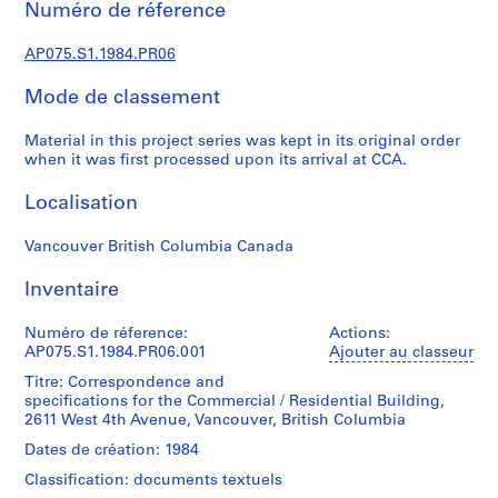
Numéro de réference
)
:
AP075.S1.1984.PR06
L
a
Mode de classement
n
d
Material in this project series was kept in its original order
s
when it was first processed upon its arrival at CCA.
c
Localisation
a
p
Vancouver British Columbia Canada
e
a
Inventaire
r
c
Numéro de réference:
Actions:
h
AP075.S1.1984.PR06.001
Ajouter au classeur
i
Titre: Correspondence and
t
specifications for the Commercial / Residential Building,
e
2611 West 4th Avenue, Vancouver, British Columbia
c
Dates de création: 1984
t
Classification: documents textuels
u