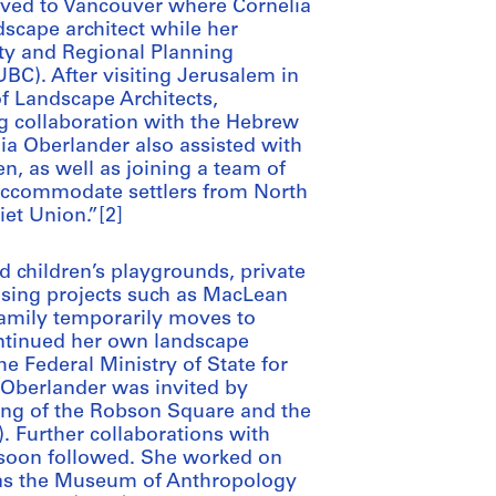
oved to Vancouver where Cornelia
scape architect while her
y and Regional Planning
BC). After visiting Jerusalem in
of Landscape Architects,
 collaboration with the Hebrew
a Oberlander also assisted with
n, as well as joining a team of
accommodate settlers from North
iet Union.”[2]
d children’s playgrounds, private
ousing projects such as MacLean
family temporarily moves to
ntinued her own landscape
he Federal Ministry of State for
, Oberlander was invited by
nning of the Robson Square and the
. Further collaborations with
 soon followed. She worked on
 as the Museum of Anthropology