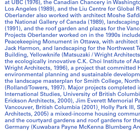
at UBC (1976), the Canadian Chancery in Washington,
Los Angeles (1989), and the Liu Centre for Global R
Oberlander also worked with architect Moshe Safdie
the National Gallery of Canada (1989), landscaping 
(1991), and the roof garden and plazas for the Vanc
Projects Oberlander worked on in the 1990s includ
Peacekeeping Monument in Ottawa, with architect 
Jack Harmon, and landscaping for the Northwest Te
Building, Yellowknife (Matsuzaki / Wright Architect
the ecologically innovative C.K. Choi Institute of 
Wright Architects, 1996), a project that committed
environmental planning and sustainable developmen
the landscape masterplan for Smith College, Nor
(Rolland/Towers, 1997). Major projects completed i
International Studies, University of British Columb
Erickson Architects, 2000), Jim Everett Memorial 
Vancouver, British Columbia (2001)¸ Holly Park III
Architects, 2005) a mixed-income housing communit
and the courtyard gardens and roof gardens for th
Germany (Kuwabara Payne McKenna Blumberg Arch