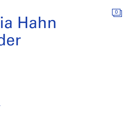
0
ia Hahn
der
1