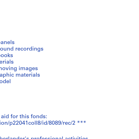
panels
sound recordings
books
erials
moving images
aphic materials
odel
 aid for this fonds:
ion/p22041coll8/id/8089/rec/2 ***