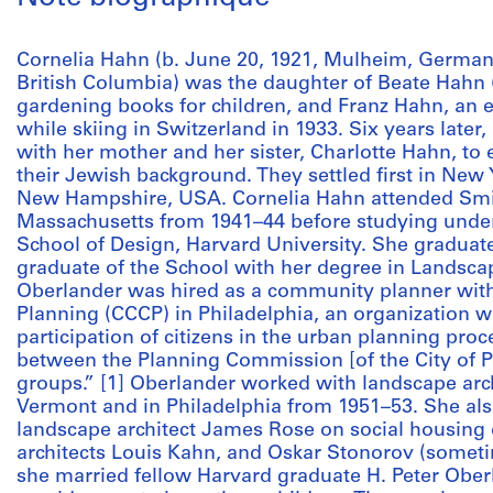
Cornelia Hahn (b. June 20, 1921, Mulheim, German
British Columbia) was the daughter of Beate Hahn 
gardening books for children, and Franz Hahn, an e
while skiing in Switzerland in 1933. Six years later,
with her mother and her sister, Charlotte Hahn, t
their Jewish background. They settled first in New 
New Hampshire, USA. Cornelia Hahn attended Smi
Massachusetts from 1941–44 before studying under
School of Design, Harvard University. She graduat
graduate of the School with her degree in Landscap
Oberlander was hired as a community planner with 
Planning (CCCP) in Philadelphia, an organization wh
participation of citizens in the urban planning pro
between the Planning Commission [of the City of 
groups.” [1] Oberlander worked with landscape archi
Vermont and in Philadelphia from 1951–53. She als
landscape architect James Rose on social housing
architects Louis Kahn, and Oskar Stonorov (sometim
she married fellow Harvard graduate H. Peter Ober