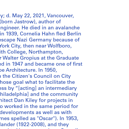
y; d. May 22, 2021, Vancouver,
(born Jastrow), author of
ngineer. He died in an avalanche
 in 1939, Cornelia Hahn fled Berlin
o escape Nazi Germany because of
York City, then near Wolfboro,
th College, Northampton,
 Walter Gropius at the Graduate
ed in 1947 and became one of first
e Architecture. In 1950,
the Citizen's Council on City
ose goal what to facilitate the
cess by “[acting] an intermediary
Philadelphia] and the community
tect Dan Kiley for projects in
o worked in the same period for
 developments as well as with
es spelled as "Oscar"). In 1953,
lander (1922-2008), and they