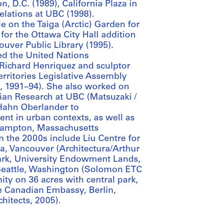
 D.C. (1989), California Plaza in
elations at UBC (1998).
 on the Taiga (Arctic) Garden for
for the Ottawa City Hall addition
ouver Public Library (1995).
ed the United Nations
Richard Henriquez and sculptor
rritories Legislative Assembly
s, 1991–94). She also worked on
Asian Research at UBC (Matsuzaki /
 Hahn Oberlander to
t in urban contexts, as well as
thampton, Massachusetts
n the 2000s include Liu Centre for
ia, Vancouver (Architectura/Arthur
Park, University Endowment Lands,
, Seattle, Washington (Solomon ETC
y on 36 acres with central park,
e Canadian Embassy, Berlin,
itects, 2005).