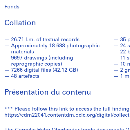
Fonds
Collation
26.71 l.m. of textual records
35 
Approximately 18 688 photographic
24 
materials
22 
9697 drawings (including
11 s
reprographic copies)
10 
7266 digital files (42.12 GB)
2 gr
48 artefacts
1 m
Présentation du contenu
*** Please follow this link to access the full finding
https://cdm22041.contentdm.oclc.org/digital/collect