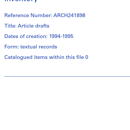
Reference Number: ARCH241898
Title: Article drafts
Dates of creation: 1994-1995
Form: textual records
Catalogued items within this file 0
People:
Anyone
Corporation
(archive
creator)
Description:
Hays
Introduction
-