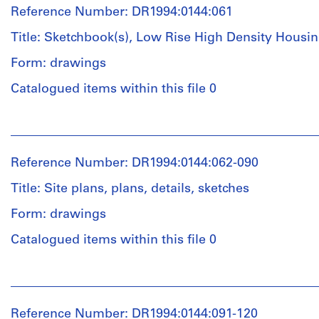
Eisenman
drawing(s)
Reference Number: DR1994:0144:061
(archive
creator)
Title: Sketchbook(s), Low Rise High Density Housi
Stage
and
Form: drawings
Quantity
Purpose:
/
conceptual
Catalogued items within this file 0
Object
drawings
type:
People:
30
Extent
Peter
conceptual
and
Eisenman
drawing(s)
Reference Number: DR1994:0144:062-090
Medium:
(archive
30
creator)
Title: Site plans, plans, details, sketches
Stage
drawings
and
Form: drawings
Quantity
Purpose:
Technique
/
conceptual
Catalogued items within this file 0
and
Object
drawings
media:
type:
People:
Ink
1
Extent
Peter
with
sketchbook(s)
and
Eisenman
graphite
Reference Number: DR1994:0144:091-120