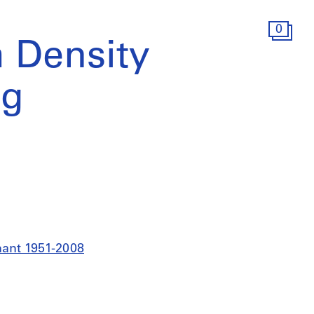
0
 Density
ng
nant 1951-2008