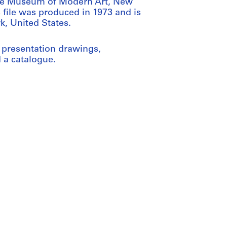
 the Museum of Modern Art, New
s file was produced in 1973 and is
k, United States.
, presentation drawings,
 a catalogue.