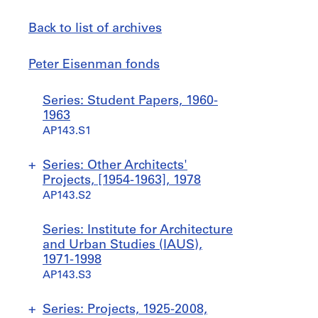
Back to list of archives
Peter
Jump
Peter Eisenman fonds
Eisenman
to
fonds
Series: Student Papers, 1960-
1963
AP143.S1
Series: Other Architects'
Projects, [1954-1963], 1978
AP143.S2
P
P
Series: Institute for Architecture
r
r
and Urban Studies (IAUS),
o
o
1971-1998
j
j
AP143.S3
e
e
c
c
Series: Projects, 1925-2008,