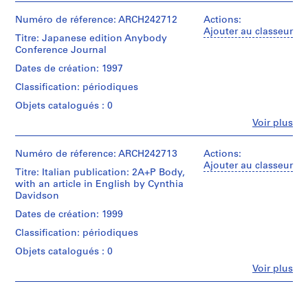
et
9
institutions:
Numéro de réference: ARCH242712
Actions:
9
Anyone
Ajouter au classeur
Titre: Japanese edition Anybody
1
Corporation
Conference Journal
(archive
-
creator)
Dates de création: 1997
2
0
Classification: périodiques
Description:
0
2
Objets catalogués : 0
1
copies
Fe
Voir plus
AP116.S1
Personnes
Quantité
et
/
S
S
S
S
institutions:
Numéro de réference: ARCH242713
S
Actions:
Type
Anyone
Ajouter au classeur
o
o
o
o
é
Titre: Italian publication: 2A+P Body,
d’objet:
Corporation
u
u
u
u
r
with an article in English by Cynthia
2
(archive
Davidson
s
s
s
s
file
i
creator)
-
-
-
-
e
Dates de création: 1999
Collation:
Quantité
s
s
s
s
(
Classification: périodiques
2
/
é
é
é
é
s
serials
Type
Objets catalogués : 0
r
r
r
r
)
d’objet:
Fe
i
i
i
i
Voir plus
:
Mention
1
Personnes
de
file
e
e
e
e
A
et
crédit:
:
:
:
:
n
institutions:
Anyone