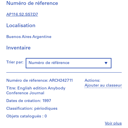
n
Numéro de réference
i
s
AP116.S2.SS7.D7
t
r
Localisation
a
Buenos Aires Argentine
t
i
Inventaire
o
n
a
Trier par:
Numéro de référence
n
d
F
Numéro de réference: ARCH242711
Actions:
i
Ajouter au classeur
Titre: English edition Anybody
n
Conference Journal
a
Dates de création: 1997
n
Classification: périodiques
c
e
Objets catalogués : 0
,
Fe
Voir plus
Personnes
1