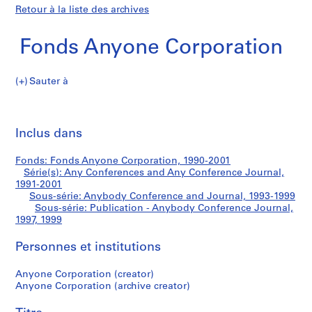
Retour à la liste des archives
Fonds Anyone Corporation
Sauter à
F
Publication
o
Imp
n
cet
Inclus dans
-
d
pa
s
Anybody
Fonds: Fonds Anyone Corporation, 1990-2001
A
Série(s): Any Conferences and Any Conference Journal,
n
1991-2001
Conference
y
Sous-série: Anybody Conference and Journal, 1993-1999
Sous-série: Publication - Anybody Conference Journal,
o
Journal
1997, 1999
n
e
Personnes et institutions
C
o
Anyone Corporation (creator)
r
Anyone Corporation (archive creator)
p