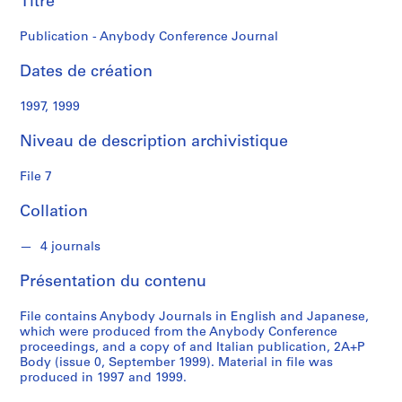
Titre
o
r
Publication - Anybody Conference Journal
a
t
Dates de création
i
o
1997, 1999
n
Niveau de description archivistique
S
File 7
é
r
Collation
i
e
4 journals
(
s
Présentation du contenu
)
:
File contains Anybody Journals in English and Japanese,
A
which were produced from the Anybody Conference
proceedings, and a copy of and Italian publication, 2A+P
d
Body (issue 0, September 1999). Material in file was
m
produced in 1997 and 1999.
i