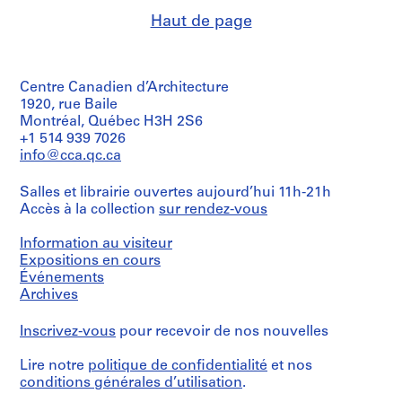
9
Haut de page
9
1
-
Centre Canadien d’Architecture
2
1920, rue Baile
0
Montréal, Québec H3H 2S6
0
+1 514 939 7026
1
info@cca.qc.ca
AP116.S1
Salles et librairie ouvertes aujourd’hui 11h-21h
S
S
S
S
S
Accès à la collection
sur rendez-vous
o
o
o
o
é
u
u
u
u
r
Information au visiteur
s
s
s
s
i
Expositions en cours
-
-
-
-
e
Événements
Archives
s
s
s
s
(
é
é
é
é
s
Inscrivez-vous
pour recevoir de nos nouvelles
r
r
r
r
)
i
i
i
i
:
Lire notre
politique de confidentialité
et nos
e
e
e
e
A
conditions générales d’utilisation
.
:
:
:
:
n