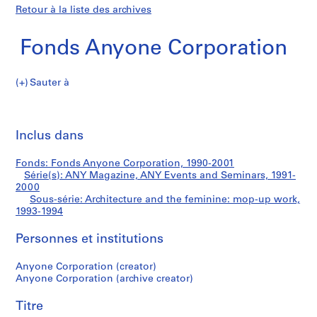
Retour à la liste des archives
Fonds Anyone Corporation
Sauter à
F
Architecture
o
Imp
n
cet
Inclus dans
and
d
pa
s
the
Fonds: Fonds Anyone Corporation, 1990-2001
A
Série(s): ANY Magazine, ANY Events and Seminars, 1991-
n
2000
feminine:
y
Sous-série: Architecture and the feminine: mop-up work,
1993-1994
o
mop-
n
Personnes et institutions
e
up
C
Anyone Corporation (creator)
o
work
Anyone Corporation (archive creator)
r
p
Titre