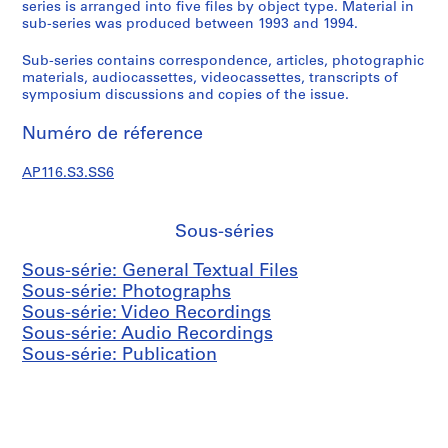
n
series is arranged into five files by object type. Material in
sub-series was produced between 1993 and 1994.
i
s
Sub-series contains correspondence, articles, photographic
t
materials, audiocassettes, videocassettes, transcripts of
r
symposium discussions and copies of the issue.
a
t
Numéro de réference
i
o
AP116.S3.SS6
n
a
Sous-séries
n
d
Sous-série: General Textual Files
F
Sous-série: Photographs
i
Sous-série: Video Recordings
n
Sous-série: Audio Recordings
a
Sous-série: Publication
n
c
e
,
1