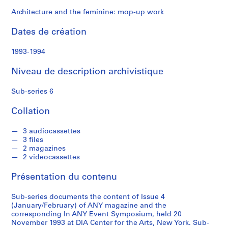
o
r
Architecture and the feminine: mop-up work
a
Dates de création
t
i
1993-1994
o
n
Niveau de description archivistique
S
Sub-series 6
é
Collation
r
i
3 audiocassettes
e
3 files
(
2 magazines
s
2 videocassettes
)
Présentation du contenu
:
A
Sub-series documents the content of Issue 4
d
(January/February) of ANY magazine and the
m
corresponding In ANY Event Symposium, held 20
i
November 1993 at DIA Center for the Arts, New York. Sub-