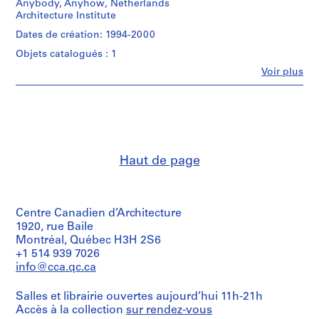
Anybody, Anyhow, Netherlands
(archive
9
Architecture Institute
creator)
9
Dates de création: 1994-2000
1
Description:
Objets catalogués : 1
-
Cynthia
Davidson
Fe
2
Voir plus
Personnes
Any
0
et
Conference
0
institutions:
Identification
Anyone
1
Cards
Corporation
(3
AP116.S1
(archive
paper,
creator)
plastic,
S
S
S
S
S
Haut de page
metal
o
o
o
o
é
Description:
pins
u
u
u
u
T-
r
cards
Shirts
-
s
s
s
s
i
Centre Canadien d’Architecture
from
Anyhow,
-
-
-
-
e
Anyplace,
1920, rue Baile
Anywise,
s
s
s
s
(
Anybody,
Anymore)
Montréal, Québec H3H 2S6
é
é
é
é
s
Anyhow,
Buttons
+1 514 939 7026
Netherlands
-
r
r
r
r
)
info@cca.qc.ca
Architecture
Anybody,
i
i
i
i
:
Institute,
Buenos
e
e
e
e
A
Salles et librairie ouvertes aujourd’hui 11h-21h
Rotterdam
Airies
:
:
:
:
n
Accès à la collection
sur rendez-vous
Anytime,
1996