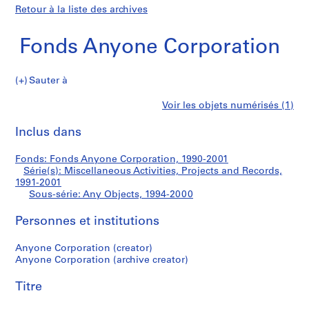
Retour à la liste des archives
Fonds Anyone Corporation
Sauter à
F
Any
Voir les objets numérisés (1)
o
Imprimer
n
cette
Inclus dans
Objects
d
page
s
Fonds: Fonds Anyone Corporation, 1990-2001
A
Série(s): Miscellaneous Activities, Projects and Records,
n
1991-2001
y
Sous-série: Any Objects, 1994-2000
o
Personnes et institutions
n
e
Anyone Corporation (creator)
C
Anyone Corporation (archive creator)
o
r
Titre
p