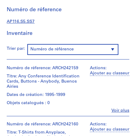
n
i
Numéro de réference
s
t
AP116.S5.SS7
r
Inventaire
a
t
i
Trier par:
Numéro de référence
o
n
a
Numéro de réference: ARCH242159
Actions:
n
Ajouter au classeur
Titre: Any Conference Identification
d
Cards, Buttons - Anybody, Buenos
F
Airies
i
Dates de création: 1995-1999
n
Objets catalogués : 0
a
n
Fe
Voir plus
Personnes
c
et
e
institutions:
Numéro de réference: ARCH242160
Actions:
,
Anyone
Ajouter au classeur
Titre: T-Shirts from Anyplace,
Corporation
1