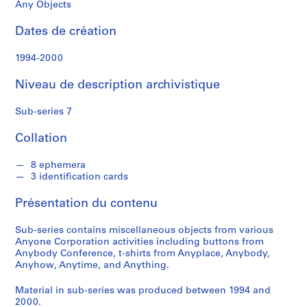
o
Any Objects
r
a
Dates de création
t
i
1994-2000
o
Niveau de description archivistique
n
Sub-series 7
S
é
Collation
r
i
8 ephemera
3 identification cards
e
(
Présentation du contenu
s
)
Sub-series contains miscellaneous objects from various
:
Anyone Corporation activities including buttons from
A
Anybody Conference, t-shirts from Anyplace, Anybody,
Anyhow, Anytime, and Anything.
d
m
Material in sub-series was produced between 1994 and
i
2000.