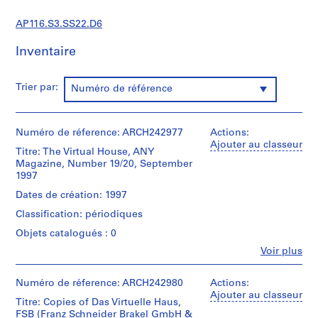
n
i
AP116.S3.SS22.D6
s
t
Inventaire
r
a
Trier par:
Numéro de référence
t
i
o
Numéro de réference: ARCH242977
Actions:
n
Ajouter au classeur
a
Titre: The Virtual House, ANY
Magazine, Number 19/20, September
n
1997
d
Dates de création: 1997
F
i
Classification: périodiques
n
Objets catalogués : 0
a
Fe
Voir plus
n
Personnes
c
et
institutions:
Numéro de réference: ARCH242980
Actions:
e
Anyone
Ajouter au classeur
,
Titre: Copies of Das Virtuelle Haus,
Corporation
FSB (Franz Schneider Brakel GmbH &
1