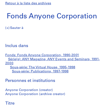
Retour à la liste des archives
Fonds Anyone Corporation
Sauter à
F
Publications
o
Imp
n
cet
Inclus dans
d
pa
s
Fonds: Fonds Anyone Corporation, 1990-2001
A
Série(s): ANY Magazine, ANY Events and Seminars, 1991-
n
2000
y
Sous-série: The Virtual House, 1995-1998
Sous-série: Publications, 1997-1998
o
n
Personnes et institutions
e
C
Anyone Corporation (creator)
o
Anyone Corporation (archive creator)
r
p
Titre