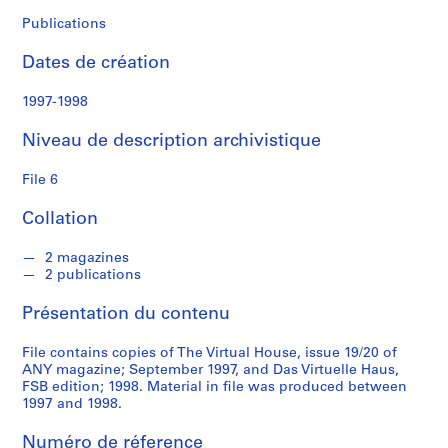
o
r
Publications
a
Dates de création
t
i
1997-1998
o
n
Niveau de description archivistique
S
File 6
é
Collation
r
i
2 magazines
e
2 publications
(
s
Présentation du contenu
)
:
File contains copies of The Virtual House, issue 19/20 of
A
ANY magazine; September 1997, and Das Virtuelle Haus,
FSB edition; 1998. Material in file was produced between
d
1997 and 1998.
m
i
Numéro de réference