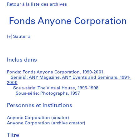
Retour à la liste des archives
Fonds Anyone Corporation
Sauter à
F
Photographs
o
Imp
n
cet
Inclus dans
d
pa
s
Fonds: Fonds Anyone Corporation, 1990-2001
A
Série(s): ANY Magazine, ANY Events and Seminars, 1991-
n
2000
y
Sous-série: The Virtual House, 1995-1998
Sous-série: Photographs, 1997
o
n
Personnes et institutions
e
C
Anyone Corporation (creator)
o
Anyone Corporation (archive creator)
r
p
Titre