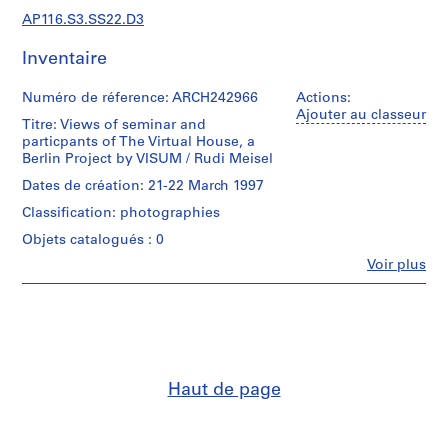
n
AP116.S3.SS22.D3
i
s
Inventaire
t
r
Numéro de réference: ARCH242966
Actions:
a
Ajouter au classeur
Titre: Views of seminar and
t
particpants of The Virtual House, a
i
Berlin Project by VISUM / Rudi Meisel
o
Dates de création: 21-22 March 1997
n
Classification: photographies
a
n
Objets catalogués : 0
d
Fe
Voir plus
Personnes
F
et
i
institutions:
n
Anyone
a
Corporation
(archive
n
creator)
c
Haut de page
e
Quantité
,
/
1