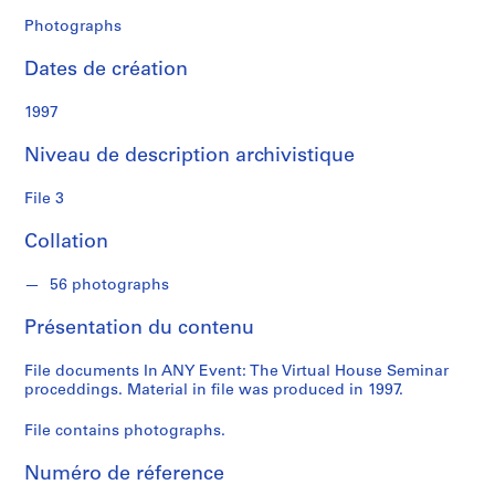
o
r
Photographs
a
Dates de création
t
i
1997
o
n
Niveau de description archivistique
S
File 3
é
Collation
r
i
56 photographs
e
(
Présentation du contenu
s
)
File documents In ANY Event: The Virtual House Seminar
:
proceddings. Material in file was produced in 1997.
A
d
File contains photographs.
m
Numéro de réference
i