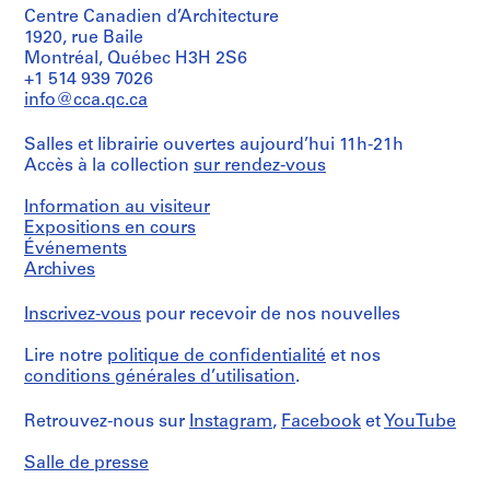
Type
Centre Canadien d’Architecture
d’objet:
9
56
1920, rue Baile
9
file
Montréal, Québec H3H 2S6
1
+1 514 939 7026
-
Collation:
info@cca.qc.ca
2
56
photographs
0
Salles et librairie ouvertes aujourd’hui 11h-21h
0
Accès à la collection
sur rendez-vous
Technique
1
et
AP116.S1
Information au visiteur
médium:
Gelatin
Expositions en cours
S
S
S
S
silver
S
Événements
prints
o
o
o
o
é
Archives
u
u
u
u
r
Mention
s
s
s
s
Inscrivez-vous
i
pour recevoir de nos nouvelles
de
-
-
-
-
e
crédit:
Lire notre
politique de confidentialité
et nos
Anyone
s
s
s
s
(
conditions générales d’utilisation
.
Corporation
é
é
é
é
s
fonds
r
r
r
r
)
Collection
Retrouvez-nous sur
Instagram
,
Facebook
et
YouTube
i
i
i
i
:
Centre
e
e
e
e
Canadien
A
Salle de presse
d'Architecture/
:
:
:
:
n
Canadian