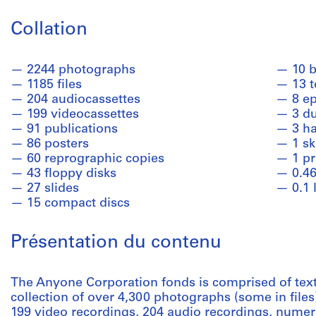
Collation
2244 photographs
10 
1185 files
13 t
204 audiocassettes
8 e
199 videocassettes
3 d
91 publications
3 ha
86 posters
1 sk
60 reprographic copies
1 pr
43 floppy disks
0.46
27 slides
0.1 
15 compact discs
Présentation du contenu
The Anyone Corporation fonds is comprised of text
collection of over 4,300 photographs (some in files
199 video recordings, 204 audio recordings, nume