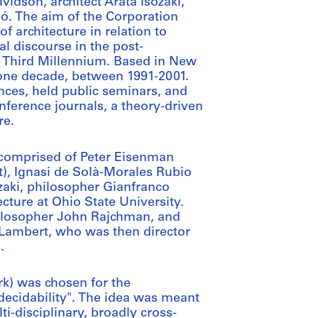
vidson, architect Arata Isozaki,
ó. The aim of the Corporation
 architecture in relation to
al discourse in the post-
he Third Millennium. Based in New
 one decade, between 1991-2001.
ences, held public seminars, and
nference journals, a theory-driven
re.
 comprised of Peter Eisenman
nt), Ignasi de Solà-Morales Rubio
ozaki, philosopher Gianfranco
ecture at Ohio State University.
ilosopher John Rajchman, and
 Lambert, who was then director
.
k) was chosen for the
ecidability". The idea was meant
i-disciplinary, broadly cross-