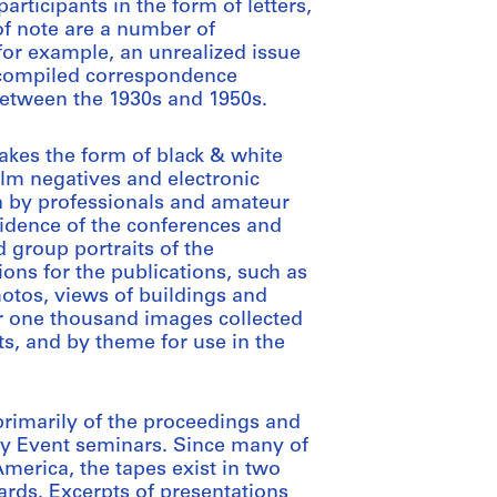
rticipants in the form of letters,
o of note are a number of
for example, an unrealized issue
e compiled correspondence
between the 1930s and 1950s.
akes the form of black & white
film negatives and electronic
 by professionals and amateur
idence of the conferences and
 group portraits of the
ions for the publications, such as
otos, views of buildings and
ver one thousand images collected
ts, and by theme for use in the
primarily of the proceedings and
ny Event seminars. Since many of
merica, the tapes exist in two
rds. Excerpts of presentations