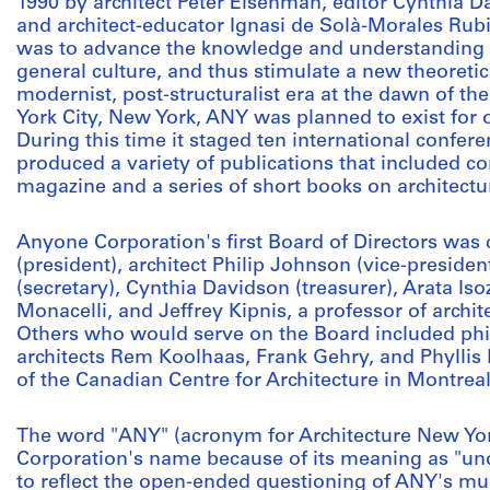
1990 by architect Peter Eisenman, editor Cynthia Da
and architect-educator Ignasi de Solà-Morales Rubi
was to advance the knowledge and understanding of
general culture, and thus stimulate a new theoretic
modernist, post-structuralist era at the dawn of t
York City, New York, ANY was planned to exist for
During this time it staged ten international confer
produced a variety of publications that included co
magazine and a series of short books on architectu
Anyone Corporation's first Board of Directors was
(president), architect Philip Johnson (vice-preside
(secretary), Cynthia Davidson (treasurer), Arata Is
Monacelli, and Jeffrey Kipnis, a professor of archit
Others who would serve on the Board included ph
architects Rem Koolhaas, Frank Gehry, and Phyllis
of the Canadian Centre for Architecture in Montreal
The word "ANY" (acronym for Architecture New Yor
Corporation's name because of its meaning as "und
to reflect the open-ended questioning of ANY's mult