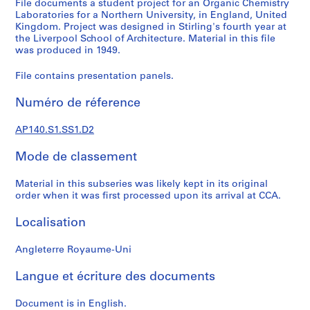
File documents a student project for an Organic Chemistry
é
Laboratories for a Northern University, in England, United
r
Kingdom. Project was designed in Stirling's fourth year at
the Liverpool School of Architecture. Material in this file
i
was produced in 1949.
e
(
File contains presentation panels.
s
)
Numéro de réference
:
J
AP140.S1.SS1.D2
a
m
Mode de classement
e
Material in this subseries was likely kept in its original
s
order when it was first processed upon its arrival at CCA.
S
t
Localisation
i
r
Angleterre Royaume-Uni
l
i
Langue et écriture des documents
n
g
Document is in English.