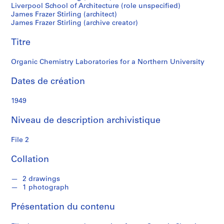
l
Liverpool School of Architecture (role unspecified)
James Frazer Stirling (architect)
i
James Frazer Stirling (archive creator)
n
g
Titre
/
M
Organic Chemistry Laboratories for a Northern University
i
c
Dates de création
h
a
1949
e
Niveau de description archivistique
l
W
File 2
i
l
Collation
f
o
2 drawings
r
1 photograph
d
Présentation du contenu
S