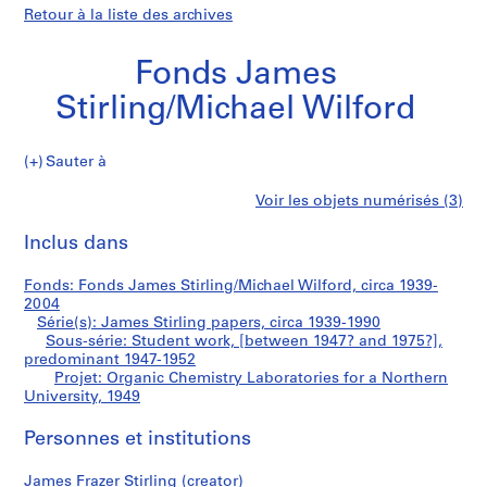
Retour à la liste des archives
Fonds James
Stirling/Michael Wilford
Sauter à
F
Organic
Voir les objets numérisés (3)
o
Imprimer
n
cette
Inclus dans
Chemistry
d
page
s
Laboratories
Fonds: Fonds James Stirling/Michael Wilford, circa 1939-
J
2004
a
Série(s): James Stirling papers, circa 1939-1990
for
m
Sous-série: Student work, [between 1947? and 1975?],
predominant 1947-1952
e
a
Projet: Organic Chemistry Laboratories for a Northern
s
University, 1949
S
Northern
t
Personnes et institutions
i
University
r
James Frazer Stirling (creator)