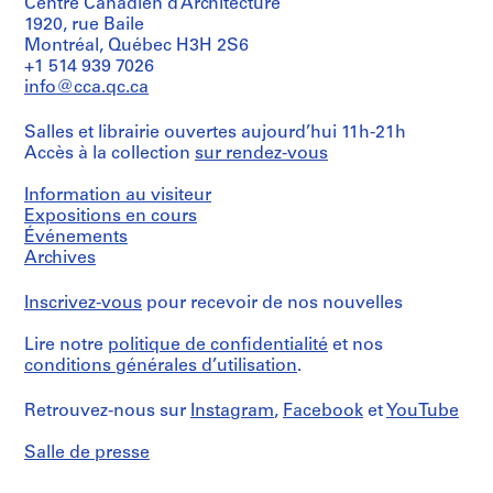
Centre Canadien d’Architecture
AP140.S1
floor
plans,
1920, rue Baile
elevations
S
Montréal, Québec H3H 2S6
and
+1 514 939 7026
o
sections,
info@cca.qc.ca
u
six
s
mounted
Salles et librairie ouvertes aujourd’hui 11h-21h
photographs
-
Accès à la collection
sur rendez-vous
of
s
different
é
views
Information au visiteur
r
of
Expositions en cours
i
a
Événements
no
e
Archives
longer
:
extant
S
Inscrivez-vous
pour recevoir de nos nouvelles
presentation
t
model
for
u
Lire notre
politique de confidentialité
et nos
the
conditions générales d’utilisation
.
d
building
e
Retrouvez-nous sur
Instagram
,
Facebook
et
YouTube
n
Quantité
t
/
Salle de presse
Type
w
d’objet:
o