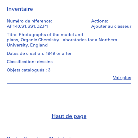
p
Inventaire
a
p
Numéro de réference:
Actions:
e
AP140.S1.SS1.D2.P1
Ajouter au classeur
r
s
Titre: Photographs of the model and
plans, Organic Chemistry Laboratories for a Northern
,
University, England
c
Dates de création: 1949 or after
i
r
Classification: dessins
c
Objets catalogués : 3
a
Fe
Voir plus
1
Personnes
9
et
institutions:
3
James
9
Frazer
-
Stirling
1
(archive
Haut de page
creator)
9
9
Description:
0
Rendered