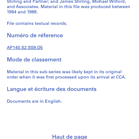
Stirling and Partner; and James Stirling, Michael Wilford,
é
and Associates. Material in this file was produced between
r
1964 and 1988.
i
File contains textual records.
e
(
Numéro de réference
s
)
AP140.S2.SS9.D5
:
J
Mode de classement
a
m
Material in this sub-series was likely kept in its original
e
order when it was first processed upon its arrival at CCA.
s
Langue et écriture des documents
S
t
Documents are in English.
i
r
l
i
n
g
Haut de page