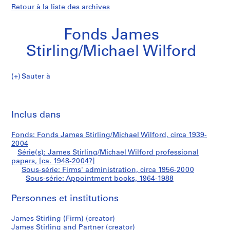
Retour à la liste des archives
Fonds James
Stirling/Michael Wilford
Sauter à
F
Appointment
o
Imp
n
cet
Inclus dans
books
d
pa
s
Fonds: Fonds James Stirling/Michael Wilford, circa 1939-
J
2004
a
Série(s): James Stirling/Michael Wilford professional
m
papers, [ca. 1948-2004?]
Sous-série: Firms' administration, circa 1956-2000
e
Sous-série: Appointment books, 1964-1988
s
S
Personnes et institutions
t
i
James Stirling (Firm) (creator)
r
James Stirling and Partner (creator)