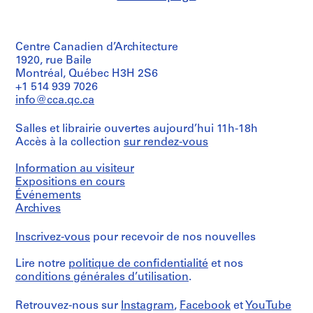
p
a
p
Centre Canadien d’Architecture
e
1920, rue Baile
r
Montréal, Québec H3H 2S6
s
+1 514 939 7026
,
info@cca.qc.ca
c
i
Salles et librairie ouvertes aujourd’hui 11h-18h
r
Accès à la collection
sur rendez-vous
c
a
Information au visiteur
1
Expositions en cours
Événements
9
Archives
3
9
Inscrivez-vous
pour recevoir de nos nouvelles
-
1
Lire notre
politique de confidentialité
et nos
9
conditions générales d’utilisation
.
9
0
Retrouvez-nous sur
Instagram
,
Facebook
et
YouTube