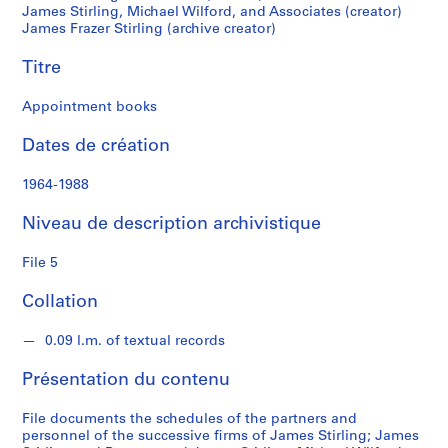
l
James Stirling, Michael Wilford, and Associates (creator)
James Frazer Stirling (archive creator)
i
n
Titre
g
/
Appointment books
M
i
Dates de création
c
h
1964-1988
a
e
Niveau de description archivistique
l
File 5
W
i
Collation
l
f
0.09 l.m. of textual records
o
r
Présentation du contenu
d
File documents the schedules of the partners and
personnel of the successive firms of James Stirling; James
S