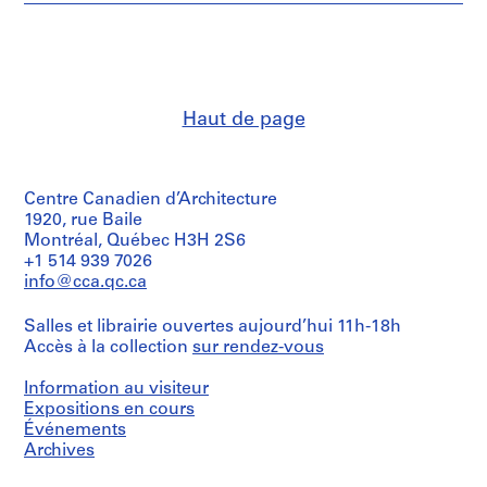
p
et
a
institutions:
James
p
Frazer
e
Stirling
r
(archive
Haut de page
s
creator)
,
Description:
c
frames,
i
Centre Canadien d’Architecture
some
r
stamped
1920, rue Baile
c
at
Montréal, Québec H3H 2S6
the
a
+1 514 939 7026
back
info@cca.qc.ca
1
"JAMES
9
STIRLING
Salles et librairie ouvertes aujourd’hui 11h-18h
3
MICHAEL
Accès à la collection
sur rendez-vous
WILFORD
9
/
-
&
Information au visiteur
1
ASSOCIATES,
Expositions en cours
9
ARCHITECTS
Événements
/
9
Archives
8
0
FITZROY