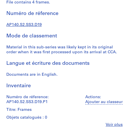
File contains 4 frames.
é
r
Numéro de réference
i
e
AP140.S2.SS3.D19
(
s
Mode de classement
)
:
Material in this sub-series was likely kept in its original
order when it was first processed upon its arrival at CCA.
J
a
Langue et écriture des documents
m
e
Documents are in English.
s
S
Inventaire
t
i
Numéro de réference:
Actions:
r
AP140.S2.SS3.D19.P1
Ajouter au classeur
l
Titre: Frames
i
Objets catalogués : 0
n
Fe
Voir plus
g
Personnes