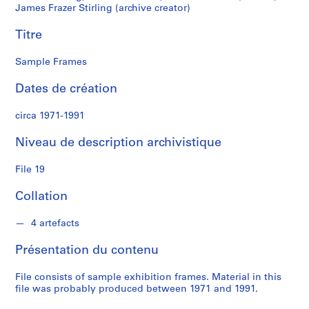
l
James Frazer Stirling (archive creator)
i
Titre
n
g
Sample Frames
/
M
Dates de création
i
c
circa 1971-1991
h
a
Niveau de description archivistique
e
l
File 19
W
Collation
i
l
4 artefacts
f
o
Présentation du contenu
r
d
File consists of sample exhibition frames. Material in this
file was probably produced between 1971 and 1991.
S