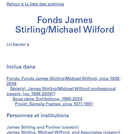
Retour à la liste des archives
Fonds James
Stirling/Michael Wilford
Sauter à
F
Sample
o
Imp
n
cet
Inclus dans
Frames
d
pa
s
Fonds: Fonds James Stirling/Michael Wilford, circa 1939-
J
2004
a
Série(s): James Stirling/Michael Wilford professional
m
papers, [ca. 1948-2004?]
Sous-série: Exhibitions, 1969-2000
e
Projet: Sample Frames, circa 1971-1991
s
S
Personnes et institutions
t
i
James Stirling and Partner (creator)
r
James Stirling, Michael Wilford, and Associates (creator)