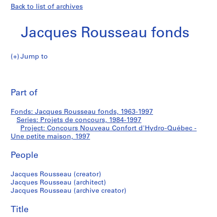
Back to list of archives
Jacques Rousseau fonds
Jump to
J
Concours
a
Pri
c
thi
Part of
Nouveau
q
pa
u
Confort
Fonds: Jacques Rousseau fonds, 1963-1997
e
Series: Projets de concours, 1984-1997
s
Project: Concours Nouveau Confort d'Hydro-Québec -
d'Hydro-
R
Une petite maison, 1997
o
Québec
People
u
s
-
Jacques Rousseau (creator)
s
Jacques Rousseau (architect)
e
Une
Jacques Rousseau (archive creator)
a
petite
u
Title