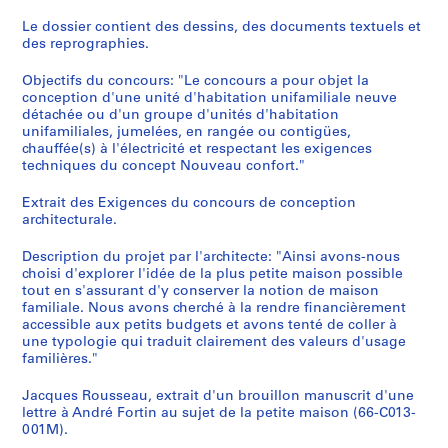
c
r
Le dossier contient des dessins, des documents textuels et
des reprographies.
o
q
Objectifs du concours: "Le concours a pour objet la
u
conception d'une unité d'habitation unifamiliale neuve
i
détachée ou d'un groupe d'unités d'habitation
s
unifamiliales, jumelées, en rangée ou contigües,
chauffée(s) à l'électricité et respectant les exigences
,
techniques du concept Nouveau confort."
1
9
Extrait des Exigences du concours de conception
8
architecturale.
2
-
Description du projet par l'architecte: "Ainsi avons-nous
choisi d'explorer l'idée de la plus petite maison possible
1
tout en s'assurant d'y conserver la notion de maison
9
familiale. Nous avons cherché à la rendre financièrement
9
accessible aux petits budgets et avons tenté de coller à
7
une typologie qui traduit clairement des valeurs d'usage
familières."
AP066.S1
Jacques Rousseau, extrait d'un brouillon manuscrit d'une
S
lettre à André Fortin au sujet de la petite maison (66-C013-
e
001M).
r