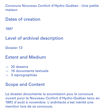
f
maison
o
Concours Nouveau Confort d'Hydro-Québec - Une petite
maison
n
d
Dates of creation
s
1997
S
Level of archival description
e
r
Dossier 13
i
e
Extent and Medium
s
:
20 dessins
C
16 documents textuels
a
3 reprographies
r
Scope and Content
n
e
Le dossier documente la soumission pou le concours
t
ouvert pour le Nouveau Confort d'Hydro-Québec tenu en
d
1997, d'août à novembre. L'architecte s'est mérité une
e
mention lors de ce concours.