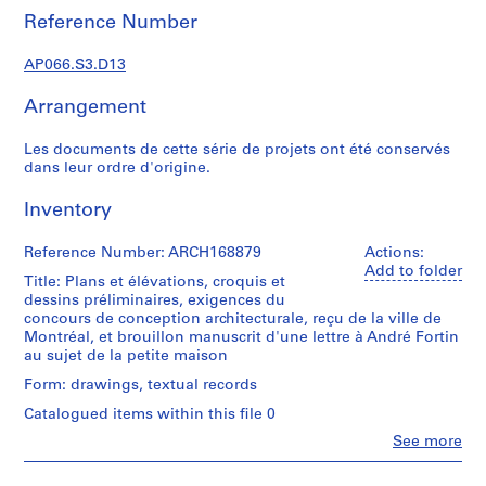
i
Reference Number
e
s
AP066.S3.D13
:
Arrangement
P
r
Les documents de cette série de projets ont été conservés
o
dans leur ordre d'origine.
j
e
Inventory
t
s
Reference Number: ARCH168879
Actions:
e
Add to folder
Title: Plans et élévations, croquis et
t
dessins préliminaires, exigences du
r
concours de conception architecturale, reçu de la ville de
é
Montréal, et brouillon manuscrit d'une lettre à André Fortin
au sujet de la petite maison
a
l
Form: drawings, textual records
i
Catalogued items within this file 0
s
Clo
See more
a
People:
Jacques
t