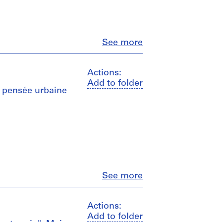
Close
See more
Actions:
Add to folder
a pensée urbaine
Close
See more
Actions:
Add to folder