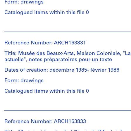
-
Form: drawings
de
Projet
croquis,
Catalogued items within this file 0
de
bleu
tour
et
d'observation
People:
vert
entre
Jacques
-
la
Rousseau
Projet
Reference Number: ARCH163831
ville
(archive
du
et
creator)
Title: Musée des Beaux-Arts, Maison Coloniale, "L
Musée
le
actuelle", notes préparatoires pour un texte
d'art
fleuve
Quantity
contemporain
-
Dates of creation: décembre 1985- février 1986
/
de
Musée
Object
Montréal
d'art
Form: drawings
type:
-
contemporain
1
Catalogued items within this file 0
Projet
de
carnet(s)
du
Montréal
de
Musée
-
People:
croquis
des
Croquis
Jacques
Beaux-
de
Rousseau
Reference Number: ARCH163833
Arts
l'Hôtel
Extent
(archive
de
de
and
creator)