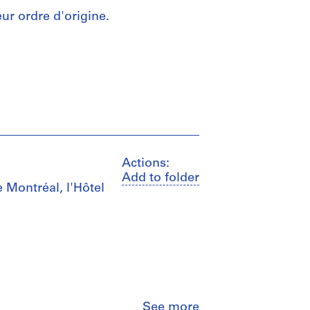
ur ordre d'origine.
Actions:
Add to folder
e Montréal, l'Hôtel
Close
See more