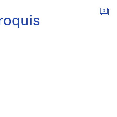
0
roquis