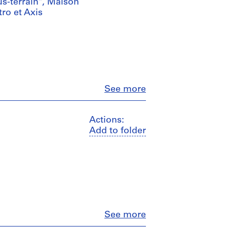
us-terrain", Maison
ro et Axis
Close
See more
Actions:
Add to folder
Close
See more