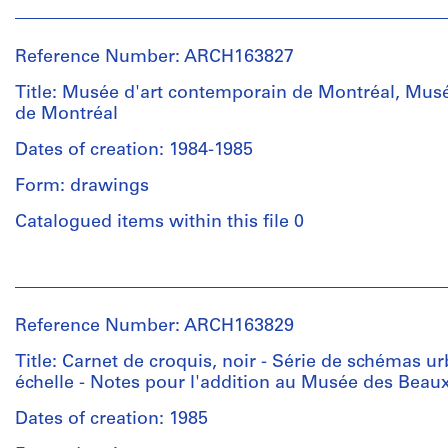
People:
Jacques
Rousseau
Reference Number: ARCH163827
(archive
creator)
Title: Musée d'art contemporain de Montréal, Mus
de Montréal
Description:
Dates of creation: 1984-1985
-
Carnet
Form: drawings
de
croquis
Catalogued items within this file 0
beige
-
People:
Croquis
Jacques
de
Rousseau
Montréal,
Reference Number: ARCH163829
(archive
vue
creator)
Title: Carnet de croquis, noir - Série de schémas ur
de
échelle - Notes pour l'addition au Musée des Beaux
l'île-
Description:
Ste-
Dates of creation: 1985
-
Hélène
Carnet