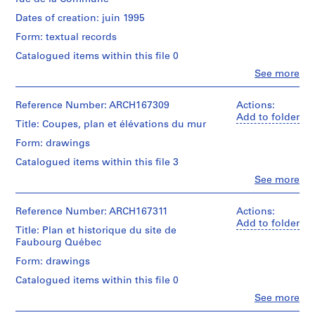
i
du
Description:
Dates of creation: juin 1995
o
Faubourg
Correspondance
n
Québec"
Form: textual records
de
texte
s
chantier
Catalogued items within this file 0
de
,
Jacques
Clo
See more
3
1
People:
Rousseau
feuillets:
Jacques
9
"Détail
Rousseau
Reference Number: ARCH167309
Actions:
1
7
du
(archive
Add to folder
feuillet:
3
chaperon",
Title: Coupes, plan et élévations du mur
creator)
Lettre
21,5
-
de
Form: drawings
x
1
Pierre-
Description:
35,5
Catalogued items within this file 3
Projet
Luc
9
cm
de
Dumas
Clo
See more
9
People:
mur
(SHDM),
6
7
Jacques
de
24
feuillets:
Rousseau
Reference Number: ARCH167311
Actions:
soutènement
AP066.S2
août
Estimation
(archive
Add to folder
de
1994
Title: Plan et historique du site de
des
creator)
la
P
Faubourg Québec
coûts,
rue
1
r
21,5
Quantity
de
Form: drawings
feuillet:
x
o
/
la
Notes
35,5
Catalogued items within this file 0
j
Object
Commune
manuscrites
cm
type:
Clo
d'une
e
See more
30
People:
4
8
réunion
c