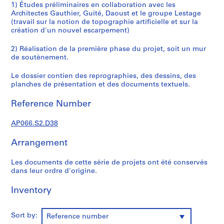
c
1) Études préliminaires en collaboration avec les
r
Architectes Gauthier, Guité, Daoust et le groupe Lestage
(travail sur la notion de topographie artificielle et sur la
o
création d'un nouvel escarpement)
q
u
2) Réalisation de la première phase du projet, soit un mur
i
de soutènement.
s
,
Le dossier contien des reprographies, des dessins, des
planches de présentation et des documents textuels.
1
9
Reference Number
8
2
AP066.S2.D38
-
1
Arrangement
9
9
Les documents de cette série de projets ont été conservés
7
dans leur ordre d'origine.
AP066.S1
Inventory
S
e
Sort by:
Reference number
r