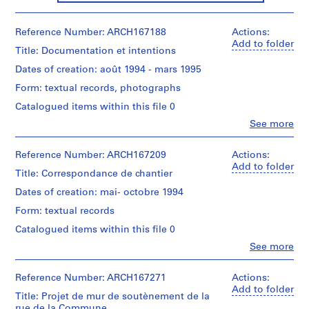
i
e
Reference Number: ARCH167188
Actions:
s
Add to folder
Title: Documentation et intentions
:
P
Dates of creation: août 1994 - mars 1995
r
Form: textual records, photographs
o
Catalogued items within this file 0
j
Clo
See more
e
People:
t
Jacques
Rousseau
s
Reference Number: ARCH167209
Actions:
(archive
Add to folder
e
Title: Correspondance de chantier
creator)
t
Dates of creation: mai- octobre 1994
r
Description:
Form: textual records
é
Documentation
et
a
Catalogued items within this file 0
intentions
l
Clo
See more
People:
i
4
Jacques
s
feuillets:
Rousseau
Reference Number: ARCH167271
Actions:
"Projet
a
(archive
Add to folder
de
Title: Projet de mur de soutènement de la
t
creator)
l'esplanade
rue de la Commune