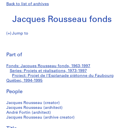
Back to list of archives
Jacques Rousseau fonds
Jump to
J
Projet
a
Pri
c
thi
Part of
de
q
pa
u
l'Esplanade
Fonds: Jacques Rousseau fonds, 1963-1997
e
Series: Projets et réalisations, 1973-1997
s
Project: Projet de l'Esplanade piétonne du Faubourg
piétonne
R
Québec, 1994-1995
o
du
People
u
s
Faubourg
Jacques Rousseau (creator)
s
Jacques Rousseau (architect)
e
Québec
André Fortin (architect)
a
Jacques Rousseau (archive creator)
u