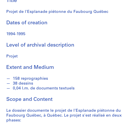
Title
f
o
Projet de l'Esplanade piétonne du Faubourg Québec
n
d
Dates of creation
s
1994-1995
S
Level of archival description
e
r
Projet
i
e
Extent and Medium
s
:
158 reprographies
C
38 dessins
a
0,04 l.m. de documents textuels
r
Scope and Content
n
e
Le dossier documente le projet de l'Esplanade piétonne du
t
Faubourg Québec, à Québec. Le projet s'est réalisé en deux
d
phases:
e