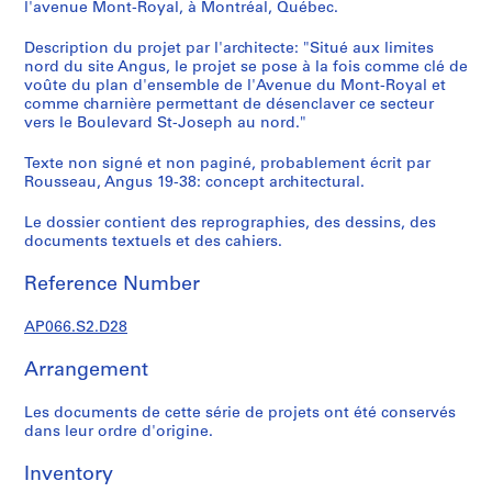
c
l'avenue Mont-Royal, à Montréal, Québec.
r
Description du projet par l'architecte: "Situé aux limites
o
nord du site Angus, le projet se pose à la fois comme clé de
q
voûte du plan d'ensemble de l'Avenue du Mont-Royal et
u
comme charnière permettant de désenclaver ce secteur
i
vers le Boulevard St-Joseph au nord."
s
Texte non signé et non paginé, probablement écrit par
,
Rousseau, Angus 19-38: concept architectural.
1
9
Le dossier contient des reprographies, des dessins, des
8
documents textuels et des cahiers.
2
-
Reference Number
1
9
AP066.S2.D28
9
Arrangement
7
AP066.S1
Les documents de cette série de projets ont été conservés
dans leur ordre d'origine.
S
e
Inventory
r