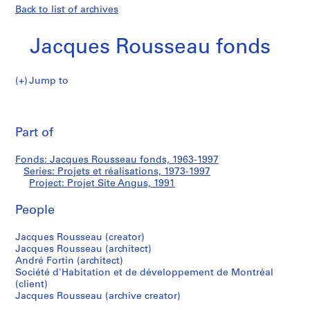
Back to list of archives
Jacques Rousseau fonds
Jump to
J
Projet
a
Pri
c
thi
Part of
Site
q
pa
u
Angus
Fonds: Jacques Rousseau fonds, 1963-1997
e
Series: Projets et réalisations, 1973-1997
s
Project: Projet Site Angus, 1991
R
o
People
u
Jacques Rousseau (creator)
s
Jacques Rousseau (architect)
s
André Fortin (architect)
e
Société d'Habitation et de développement de Montréal
a
(client)
u
Jacques Rousseau (archive creator)