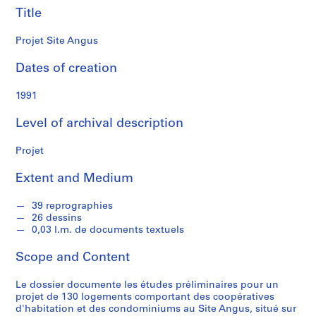
f
Title
o
n
Projet Site Angus
d
s
Dates of creation
1991
S
e
Level of archival description
r
i
Projet
e
s
Extent and Medium
:
C
39 reprographies
a
26 dessins
r
0,03 l.m. de documents textuels
n
Scope and Content
e
t
Le dossier documente les études préliminaires pour un
d
projet de 130 logements comportant des coopératives
e
d'habitation et des condominiums au Site Angus, situé sur