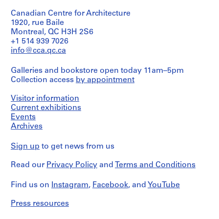
28
sheet
19-
Programme
t
x
(smallest):
Canadian Centre for Architecture
38,
résidentiel
43
:
28
les
1920, rue Baile
sur
cm
x
B
éléments
la
Montreal, QC H3H 2S6
22
du
Petite-
o
+1 514 939 7026
cm
Credit
contexte
Côte"
u
info@cca.qc.ca
sheet
line:
urbain"
14
t
(largest):
Fonds
par
mars
57
Jacques
Galleries and bookstore open today 11am–5pm
i
l'atelier
1991
x
Rousseau
Collection access
by appointment
de
q
10
86
Collection
recherches
pages
u
cm
Centre
urbaines
21,5
Visitor information
e
Canadien
appliquées
x
Current exhibitions
d'Architecture/
L
Credit
28
28cm
Events
Canadian
line:
pages
e
Archives
Centre
Fonds
note:
2
C
for
Jacques
5
feuillet:
h
Architecture,
Rousseau
Sign up
to get news from us
plans
"Rencontre
Montréal;
a
Collection
à
Angus,
Don
Centre
m
la
24-
Read our
Privacy Policy
and
Terms and Conditions
de
Canadien
mine
07-
o
Jacques
d'Architecture/
de
91"
i
Find us on
Instagram
,
Facebook
, and
YouTube
Rousseau/
Canadian
plomb
21,5
s
Gift
Centre
sur
x
of
for
Press resources
B
papier
28cm
Jacques
Architecture,
calque
l