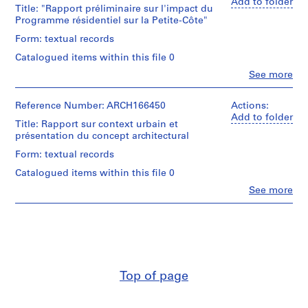
(archive
Add to folder
i
Title: "Rapport préliminaire sur l'impact du
creator)
Extent
o
Programme résidentiel sur la Petite-Côte"
and
n
Quantity
Form: textual records
Medium:
s
/
16
Catalogued items within this file 0
Object
,
documents
type:
Clo
See more
photographiques
1
People:
10
7
9
Jacques
dessin(s)
reprographies
Rousseau
Reference Number: ARCH166450
7
Actions:
1
(archive
Add to folder
3
Extent
dessin
Title: Rapport sur context urbain et
creator)
and
-
présentation du concept architectural
Medium:
Technique
1
Description:
Form: textual records
33
and
9
Document
dessins
media:
Catalogued items within this file 0
relié:
9
12
Mine
Documents
Clo
See more
documents
7
de
People:
textuels
photographiques
plomb
Jacques
AP066.S2
(mars
et
Rousseau
à
Technique
mine
(archive
P
juillet
and
bleue
creator)
1991)
r
media:
sur
"Rapport
Feuillet
o
papier
Description:
préliminaire
Top of page
calque
j
1
sur
Dimensions:
e
cahier:
l'impact
sheets:
Dimensions:
"Terrain
du
c