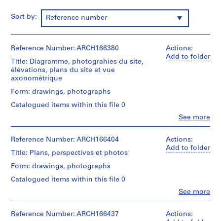
i
Sort by:
e
Reference number
s
:
Reference Number: ARCH166380
P
Actions:
Add to folder
r
Title: Diagramme, photograhies du site,
o
élévations, plans du site et vue
axonométrique
j
e
Form: drawings, photographs
t
Catalogued items within this file 0
s
Clo
See more
e
People:
Jacques
t
Rousseau
Reference Number: ARCH166404
Actions:
r
(archive
Add to folder
é
Title: Plans, perspectives et photos
creator)
a
Form: drawings, photographs
l
Quantity
Catalogued items within this file 0
/
i
Object
Clo
See more
s
People:
type:
a
Jacques
1
Rousseau
Reference Number: ARCH166437
t
Actions:
dessin(s)