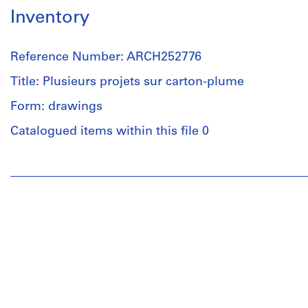
Inventory
Reference Number: ARCH252776
Title: Plusieurs projets sur carton-plume
Form: drawings
Catalogued items within this file 0
People:
Jacques
Rousseau
(archive
creator)
Description:
Projects
ou
sujets