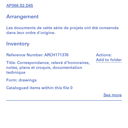
c
AP066.S2.D45
r
o
Arrangement
q
u
Les documents de cette série de projets ont été conservés
i
dans leur ordre d'origine.
s
,
Inventory
1
9
Reference Number: ARCH171376
Actions:
Add to folder
8
Title: Correspondance, relevé d'honoraires,
2
notes, plans et croquis, documentation
technique
-
1
Form: drawings
9
Catalogued items within this file 0
9
Clo
See more
7
People:
Jacques
AP066.S1
Rousseau
(archive
S
creator)
e
r