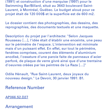
c
(1991) et construction d'une marquise (1997) pour le
Swimming Bar/Billard, situé au 3643 boulevard Saint-
r
Laurent, à Montréal, Québec. Le budget aloué pour ce
o
projet était de 120 000$ et la superficie est de 600 m2.
q
u
Le dossier contient des photographies, des dessins, des
i
reprographies, des documents textuels et une maquette.
s
Description du projet par l'architecte: "Selon Jacques
,
Rousseau […], l'idée était d'établir une enceinte, une peau
1
sur le périmètre de l'espace. L'intervention est minimale
9
mais d'un puissant effet. En effet, sur tout le périmètre,
8
fenètres comprises, courent des éléments d'aluminium
anodisé, l'ossature d'une paroie faite de panneaux d'acier
2
perforé, de plaque de verre givré ainsi que d'une trentaine
-
d'oeuvres créées par les peintres de La Raza […]"
1
9
Odile Hénault, "Rue Saint-Laurent, deux joyaux du
9
nouveau design." Le Devoir, 30 janvier 1991: B1.
7
Reference Number
AP066.S1
S
AP066.S2.D27
e
Arrangement
r