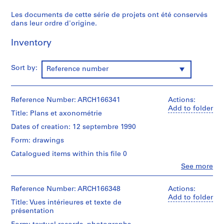
i
Les documents de cette série de projets ont été conservés
e
dans leur ordre d'origine.
s
:
Inventory
P
r
Sort by:
Reference number
o
j
e
Reference Number: ARCH166341
Actions:
t
Add to folder
s
Title: Plans et axonométrie
e
Dates of creation: 12 septembre 1990
t
Form: drawings
r
Catalogued items within this file 0
é
a
Clo
See more
People:
l
Jacques
i
Rousseau
Reference Number: ARCH166348
Actions:
s
(archive
Add to folder
Title: Vues intérieures et texte de
creator)
a
présentation
t