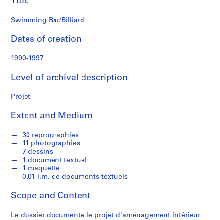
Title
f
o
Swimming Bar/Billiard
n
d
Dates of creation
s
1990-1997
S
Level of archival description
e
r
Projet
i
e
Extent and Medium
s
:
30 reprographies
C
11 photographies
a
7 dessins
r
1 document textuel
1 maquette
n
0,01 l.m. de documents textuels
e
t
Scope and Content
d
e
Le dossier documente le projet d'aménagement intérieur