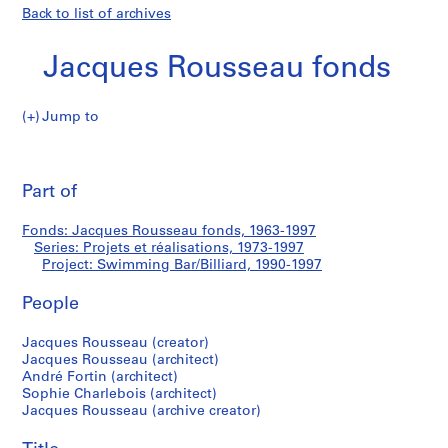
Back to list of archives
Jacques Rousseau fonds
Jump to
J
Swimming
a
Pri
c
thi
Part of
Bar/Billiard
q
pa
u
Fonds: Jacques Rousseau fonds, 1963-1997
e
Series: Projets et réalisations, 1973-1997
s
Project: Swimming Bar/Billiard, 1990-1997
R
o
People
u
Jacques Rousseau (creator)
s
Jacques Rousseau (architect)
s
André Fortin (architect)
e
Sophie Charlebois (architect)
a
Jacques Rousseau (archive creator)
u