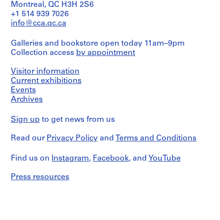
Extent
Montreal, QC H3H 2S6
122
t
and
+1 514 939 7026
Technique
cm
:
Medium:
and
info@cca.qc.ca
30
B
media:
Credit
reprographies
3
o
line:
Galleries and bookstore open today 11am–9pm
8
photographies
u
Fonds
Collection access
by appointment
photographies
et
Jacques
t
1
photocopies
Rousseau
maquette
i
Visitor information
couleur
Collection
0.01
Current exhibitions
q
Centre
m.l.
Events
Dimensions:
u
Canadien
de
sheets:
Archives
d'Architecture/
e
documents
21,5
Canadian
L
textuels
x
Centre
Sign up
to get news from us
e
28
for
Technique
cm
C
Architecture,
Read our
Privacy Policy
and
Terms and Conditions
and
Montréal;
h
media:
Credit
Don
a
Photocopies
Find us on
Instagram
,
Facebook
, and
YouTube
line:
de
m
Fonds
Jacques
Dimensions:
o
Jacques
Rousseau/
Press resources
sheet
Rousseau
Gift
i
(smallest):
Collection
of
s
26
Centre
Jacques
B
x
Canadien
Rousseau
43
l
d'Architecture/