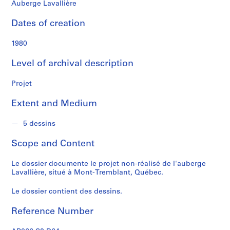
f
Auberge Lavallière
o
n
Dates of creation
d
s
1980
Level of archival description
S
e
Projet
r
i
Extent and Medium
e
s
5 dessins
:
Scope and Content
C
a
Le dossier documente le projet non-réalisé de l'auberge
r
Lavallière, situé à Mont-Tremblant, Québec.
n
e
Le dossier contient des dessins.
t
d
Reference Number
e