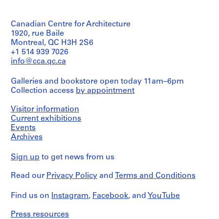
Object
i
type:
5
e
Canadian Centre for Architecture
dessin(s)
s
1920, rue Baile
:
Extent
Montreal, QC H3H 2S6
P
and
+1 514 939 7026
r
Medium:
info@cca.qc.ca
5
o
dessins
j
Galleries and bookstore open today 11am–6pm
e
Collection access
by appointment
Technique
t
and
Visitor information
s
media:
Mine
Current exhibitions
e
de
Events
t
plomb
Archives
r
et
é
ruban
Sign up
to get news from us
adhésif
a
sur
l
Read our
Privacy Policy
and
Terms and Conditions
papier
i
et
s
mine
Find us on
Instagram
,
Facebook
, and
YouTube
de
a
plomb
t
Press resources
sur