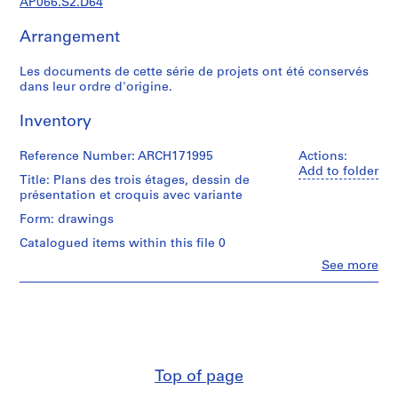
AP066.S2.D64
c
r
Arrangement
o
q
Les documents de cette série de projets ont été conservés
u
dans leur ordre d'origine.
i
s
Inventory
,
1
Reference Number: ARCH171995
Actions:
9
Add to folder
Title: Plans des trois étages, dessin de
8
présentation et croquis avec variante
2
Form: drawings
-
Catalogued items within this file 0
1
9
Clo
See more
People:
9
Jacques
7
Rousseau
(archive
AP066.S1
creator)
S
Quantity
e
Top of page
/
r