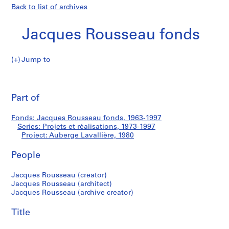
Back to list of archives
Jacques Rousseau fonds
Jump to
J
Auberge
a
Pri
c
thi
Part of
Lavallière
q
pa
u
Fonds: Jacques Rousseau fonds, 1963-1997
e
Series: Projets et réalisations, 1973-1997
s
Project: Auberge Lavallière, 1980
R
o
People
u
Jacques Rousseau (creator)
s
Jacques Rousseau (architect)
s
Jacques Rousseau (archive creator)
e
a
Title
u