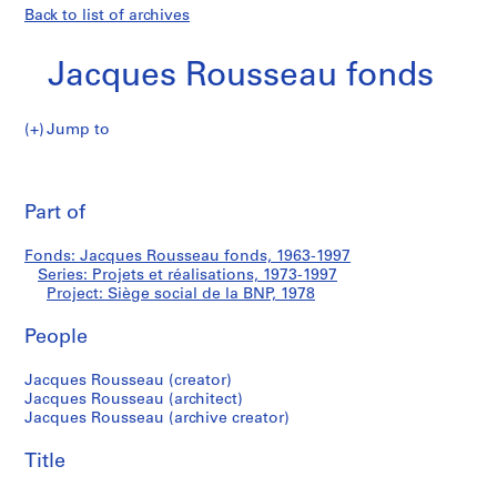
Back to list of archives
Jacques Rousseau fonds
Jump to
J
Siège
a
Pri
c
thi
Part of
social
q
pa
u
de
Fonds: Jacques Rousseau fonds, 1963-1997
e
Series: Projets et réalisations, 1973-1997
s
Project: Siège social de la BNP, 1978
la
R
o
People
BNP
u
Jacques Rousseau (creator)
s
Jacques Rousseau (architect)
s
Jacques Rousseau (archive creator)
e
a
Title
u