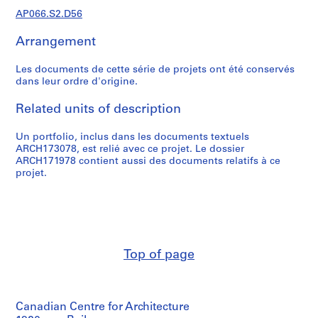
c
AP066.S2.D56
r
o
Arrangement
q
u
Les documents de cette série de projets ont été conservés
i
dans leur ordre d'origine.
s
,
Related units of description
1
9
Un portfolio, inclus dans les documents textuels
ARCH173078, est relié avec ce projet. Le dossier
8
ARCH171978 contient aussi des documents relatifs à ce
2
projet.
-
1
9
9
7
Top of page
AP066.S1
S
e
Canadian Centre for Architecture
r