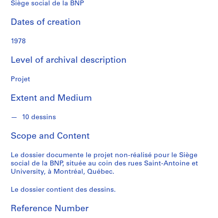
f
Siège social de la BNP
o
n
Dates of creation
d
s
1978
Level of archival description
S
e
Projet
r
i
Extent and Medium
e
s
10 dessins
:
Scope and Content
C
a
Le dossier documente le projet non-réalisé pour le Siège
r
social de la BNP, située au coin des rues Saint-Antoine et
n
University, à Montréal, Québec.
e
t
Le dossier contient des dessins.
d
Reference Number
e