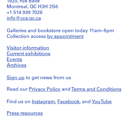
1920, rue Baile
i
Montreal, QC H3H 2S6
e
+1 514 939 7026
s
info@cca.qc.ca
:
P
Galleries and bookstore open today 11am–5pm
r
Collection access
by appointment
o
Visitor information
j
Current exhibitions
e
Events
t
Archives
s
e
Sign up
to get news from us
t
r
Read our
Privacy Policy
and
Terms and Conditions
é
a
Find us on
Instagram
,
Facebook
, and
YouTube
l
i
Press resources
s
a
t