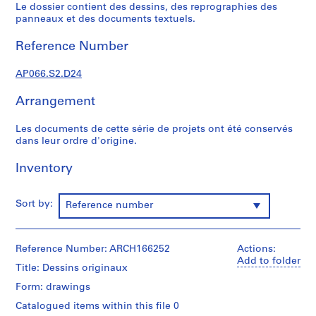
c
Le dossier contient des dessins, des reprographies des
r
panneaux et des documents textuels.
o
Reference Number
q
u
AP066.S2.D24
i
s
Arrangement
,
1
Les documents de cette série de projets ont été conservés
9
dans leur ordre d'origine.
8
2
Inventory
-
1
Sort by:
Reference number
9
9
7
Reference Number: ARCH166252
Actions:
AP066.S1
Add to folder
Title: Dessins originaux
S
Form: drawings
e
Catalogued items within this file 0
r