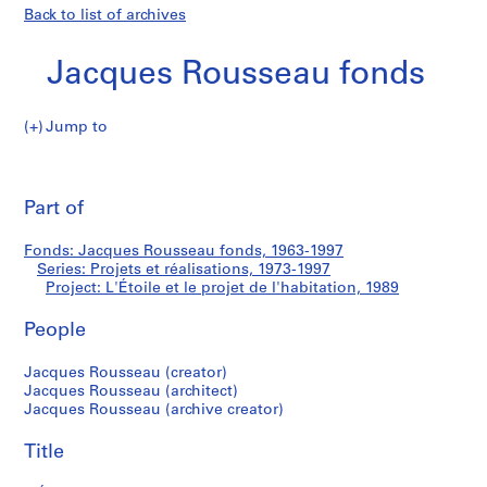
Back to list of archives
Jacques Rousseau fonds
Jump to
J
L'Étoile
a
Pri
c
thi
Part of
et
q
pa
u
le
Fonds: Jacques Rousseau fonds, 1963-1997
e
Series: Projets et réalisations, 1973-1997
s
Project: L'Étoile et le projet de l'habitation, 1989
projet
R
o
People
de
u
Jacques Rousseau (creator)
s
l'habitation
Jacques Rousseau (architect)
s
Jacques Rousseau (archive creator)
e
a
Title
u