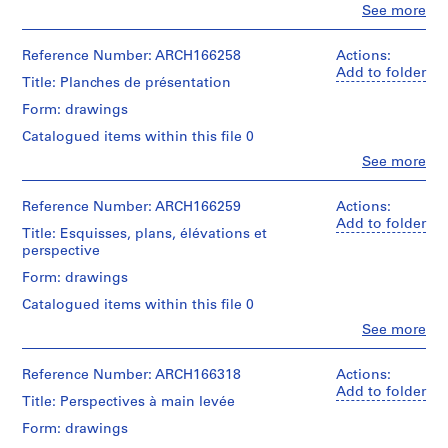
Clo
See more
i
People:
e
Jacques
Rousseau
Reference Number: ARCH166258
s
Actions:
(archive
Add to folder
:
Title: Planches de présentation
creator)
P
Form: drawings
r
Quantity
Catalogued items within this file 0
o
/
Object
j
Clo
See more
People:
type:
e
Jacques
6
t
Rousseau
Reference Number: ARCH166259
Actions:
dessin(s)
(archive
s
Add to folder
Title: Esquisses, plans, élévations et
creator)
e
Extent
perspective
and
t
Quantity
Form: drawings
Medium:
r
/
6
Catalogued items within this file 0
é
Object
dessins
type:
a
Clo
See more
People:
6
l
Technique
Jacques
panneau(x)
and
i
Rousseau
Reference Number: ARCH166318
Actions:
media:
(archive
s
Add to folder
Extent
Mine
Title: Perspectives à main levée
creator)
a
and
de
Form: drawings
Medium:
t
plomb
Quantity