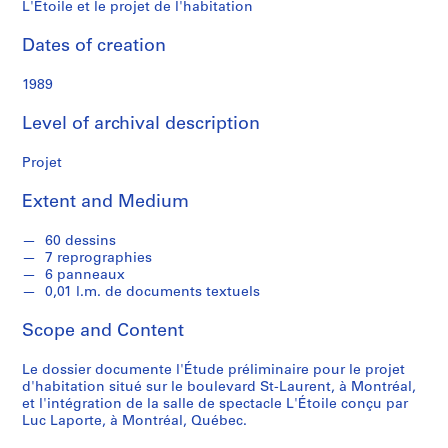
f
L'Étoile et le projet de l'habitation
o
n
Dates of creation
d
s
1989
Level of archival description
S
e
Projet
r
i
Extent and Medium
e
s
60 dessins
7 reprographies
:
6 panneaux
C
0,01 l.m. de documents textuels
a
r
Scope and Content
n
e
Le dossier documente l'Étude préliminaire pour le projet
d'habitation situé sur le boulevard St-Laurent, à Montréal,
t
et l'intégration de la salle de spectacle L'Étoile conçu par
d
Luc Laporte, à Montréal, Québec.
e