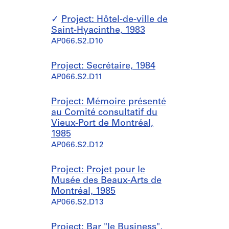
Project: Hôtel-de-ville de
Saint-Hyacinthe, 1983
AP066.S2.D10
Project: Secrétaire, 1984
AP066.S2.D11
Project: Mémoire présenté
au Comité consultatif du
Vieux-Port de Montréal,
1985
AP066.S2.D12
Project: Projet pour le
Musée des Beaux-Arts de
Montréal, 1985
AP066.S2.D13
Project: Bar "le Business",