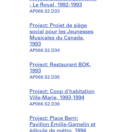
- Le Royal, 1992-1993
AP066.S2.D33
Project: Projet de siège
social pour les Jeunesses
Musicales du Canada,
1993
AP066.S2.D34
Project: Restaurant BOK,
1993
AP066.S2.D35
Project: Coop d'habitation
Ville-Marie, 1993-1994
AP066.S2.D36
Project: Place Berri:
Pavillon Émilie-Gamelin et
édicule de métro, 1994