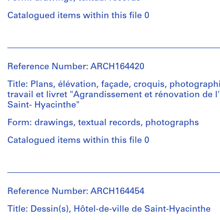
Catalogued items within this file 0
People:
Jacques
Rousseau
Reference Number: ARCH164420
(archive
creator)
Title: Plans, élévation, façade, croquis, photograph
travail et livret "Agrandissement et rénovation de l'
Saint- Hyacinthe"
Quantity
/
Form: drawings, textual records, photographs
Object
type:
Catalogued items within this file 0
1
document(s)
People:
textuel(s)
Jacques
Rousseau
Reference Number: ARCH164454
Extent
(archive
and
creator)
Title: Dessin(s), Hôtel-de-ville de Saint-Hyacinthe
Medium: