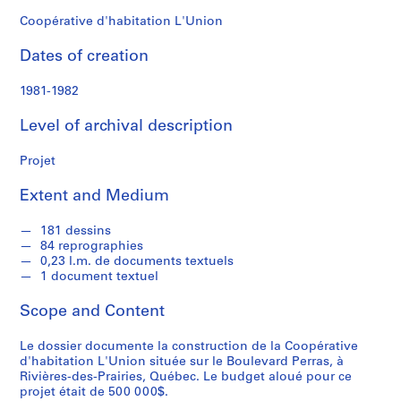
f
o
Coopérative d'habitation L'Union
n
Dates of creation
d
s
1981-1982
S
Level of archival description
e
r
Projet
i
Extent and Medium
e
s
181 dessins
:
84 reprographies
C
0,23 l.m. de documents textuels
a
1 document textuel
r
Scope and Content
n
e
Le dossier documente la construction de la Coopérative
t
d'habitation L'Union située sur le Boulevard Perras, à
d
Rivières-des-Prairies, Québec. Le budget aloué pour ce
e
projet était de 500 000$.