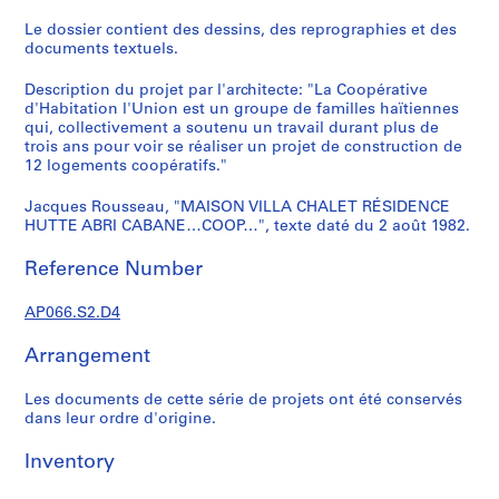
c
r
Le dossier contient des dessins, des reprographies et des
documents textuels.
o
q
Description du projet par l'architecte: "La Coopérative
u
d'Habitation l'Union est un groupe de familles haïtiennes
i
qui, collectivement a soutenu un travail durant plus de
s
trois ans pour voir se réaliser un projet de construction de
12 logements coopératifs."
,
1
Jacques Rousseau, "MAISON VILLA CHALET RÉSIDENCE
9
HUTTE ABRI CABANE…COOP…", texte daté du 2 août 1982.
8
2
Reference Number
-
1
AP066.S2.D4
9
Arrangement
9
7
Les documents de cette série de projets ont été conservés
AP066.S1
dans leur ordre d'origine.
S
Inventory
e
r