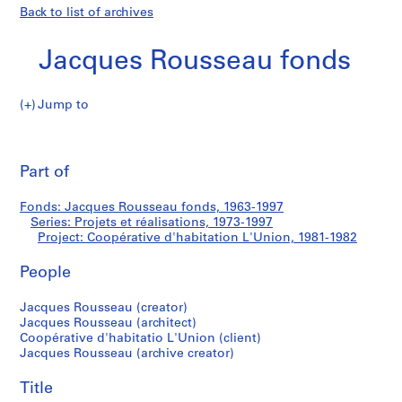
Back to list of archives
Jacques Rousseau fonds
Jump to
J
Coopérative
a
Pri
c
thi
Part of
d'habitation
q
pa
u
L'Union
Fonds: Jacques Rousseau fonds, 1963-1997
e
Series: Projets et réalisations, 1973-1997
s
Project: Coopérative d'habitation L'Union, 1981-1982
R
o
People
u
Jacques Rousseau (creator)
s
Jacques Rousseau (architect)
s
Coopérative d'habitatio L'Union (client)
e
Jacques Rousseau (archive creator)
a
u
Title