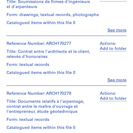
Title: Soumissions de firmes d'ingénieurs
i
creator)
Extent
et d'arpenteurs
o
and
Description:
n
Form: drawings, textual records, photographs
Medium:
Montage
11
s
Catalogued items within this file 0
du
reprographies
,
projet:
Clo
See more
2
1
People:
minutes
dessins
Jacques
de
9
Rousseau
Reference Number: ARCH170277
Actions:
réunions
7
Dimensions:
(archive
Add to folder
avec
sheet:
Title: Contrat entre l'architecte et le client,
3
creator)
la
38
relevés d'honoraires
-
coopérative,
x
Description:
1
recherche
Form: textual records
38
Soumissions
et
9
cm
Catalogued items within this file 0
de
achat
et
9
firmes
d'un
Clo
See more
27
7
People:
d'ingénieurs
terrain,
x
Jacques
et
étude
AP066.S2
25,5
Rousseau
Reference Number: ARCH170279
Actions:
d'arpenteurs,
géologique,
cm
(archive
Add to folder
plans
notes
P
Title: Documents relatifs à l'arpentage,
creator)
d'implantation
et
contrat entre le maître d'ouvrage et
r
Credit
et
dessins
l'entrepreneur, étude géotechnique
line:
o
Description:
cadastral
d'implantation
Fonds
Contrat
pour
Form: textual records
j
sur
Jacques
entre
les
le
e
Rousseau
Catalogued items within this file 0
l'architecte
sites
site
c
Collection