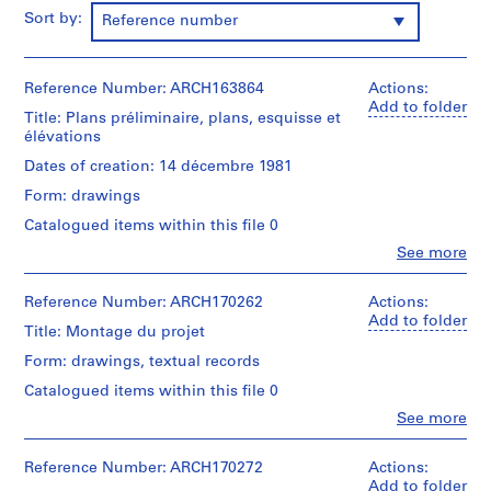
i
Sort by:
Reference number
e
s
:
Reference Number: ARCH163864
Actions:
P
Add to folder
Title: Plans préliminaire, plans, esquisse et
r
élévations
o
Dates of creation: 14 décembre 1981
j
Form: drawings
e
t
Catalogued items within this file 0
s
Clo
See more
People:
e
Jacques
t
Rousseau
Reference Number: ARCH170262
Actions:
r
(archive
Add to folder
Title: Montage du projet
é
creator)
a
Form: drawings, textual records
Quantity
l
Catalogued items within this file 0
/
i
Object
Clo
See more
s
People:
type:
Jacques
1
a
Rousseau
Reference Number: ARCH170272
Actions:
dessin(s)
t
(archive
Add to folder