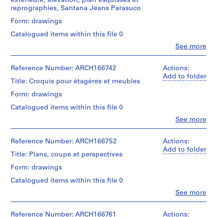
extérieure, élévation, plan esquisses et
i
reprographies, Santana Jeans Parasuco
e
Form: drawings
s
Catalogued items within this file 0
:
Clo
See more
P
People:
r
Jacques
Rousseau
o
Reference Number: ARCH166742
Actions:
(archive
Add to folder
j
Title: Croquis pour étagères et meubles
creator)
e
Form: drawings
t
Quantity
Catalogued items within this file 0
s
/
Object
e
Clo
See more
People:
type:
t
Jacques
5
r
Rousseau
Reference Number: ARCH166752
Actions:
dessin(s)
(archive
é
Add to folder
Title: Plans, coupe et perspectives
creator)
a
Extent
Form: drawings
and
l
Quantity
Medium:
i
Catalogued items within this file 0
/
9
s
Object
Clo
See more
reprographies
People:
type:
a
3
Jacques
10
dessins
t
Rousseau
Reference Number: ARCH166761
Actions:
dessin(s)