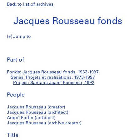
Back to list of archives
Jacques Rousseau fonds
Jump to
J
Santana
a
Pri
c
thi
Part of
Jeans
q
pa
u
Parasuco
Fonds: Jacques Rousseau fonds, 1963-1997
e
Series: Projets et réalisations, 1973-1997
s
Project: Santana Jeans Parasuco, 1992
R
o
People
u
Jacques Rousseau (creator)
s
Jacques Rousseau (architect)
s
André Fortin (architect)
e
Jacques Rousseau (archive creator)
a
u
Title