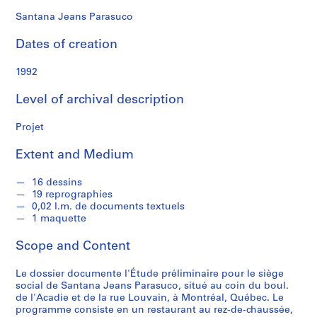
f
o
Santana Jeans Parasuco
n
Dates of creation
d
s
1992
S
Level of archival description
e
r
Projet
i
Extent and Medium
e
s
16 dessins
:
19 reprographies
C
0,02 l.m. de documents textuels
a
1 maquette
r
Scope and Content
n
e
Le dossier documente l'Étude préliminaire pour le siège
t
social de Santana Jeans Parasuco, situé au coin du boul.
d
de l'Acadie et de la rue Louvain, à Montréal, Québec. Le
e
programme consiste en un restaurant au rez-de-chaussée,