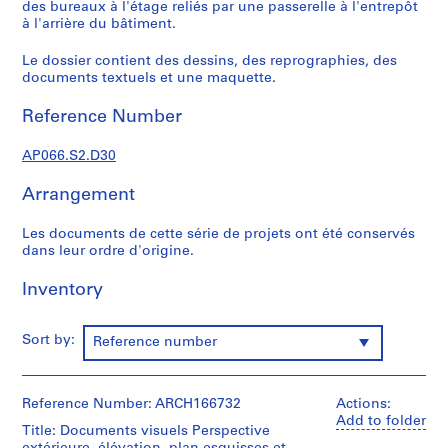
c
des bureaux à l'étage reliés par une passerelle à l'entrepôt
à l'arrière du bâtiment.
r
o
Le dossier contient des dessins, des reprographies, des
q
documents textuels et une maquette.
u
i
Reference Number
s
,
AP066.S2.D30
1
9
Arrangement
8
Les documents de cette série de projets ont été conservés
2
dans leur ordre d'origine.
-
1
Inventory
9
9
7
Sort by:
Reference number
AP066.S1
S
Reference Number: ARCH166732
Actions:
e
Add to folder
Title: Documents visuels Perspective
r