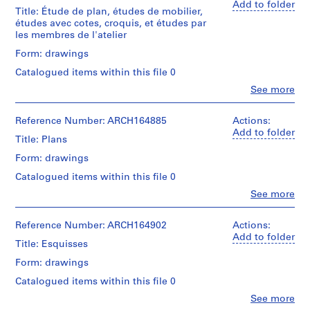
(archive
Add to folder
Stage
Title: Étude de plan, études de mobilier,
t
creator)
and
études avec cotes, croquis, et études par
:
Purpose:
les membres de l'atelier
Quantity
B
design
/
Form: drawings
drawings
o
Object
u
Catalogued items within this file 0
type:
Extent
t
6
Clo
See more
and
People:
dessin(s)
i
Medium:
Jacques
q
3
Rousseau
Reference Number: ARCH164885
Actions:
Stage
reprographies
u
(archive
Add to folder
and
Title: Plans
e
creator)
Purpose:
Technique
L
Form: drawings
preliminary
and
Quantity
drawings
e
media:
Catalogued items within this file 0
/
C
Diazocopies
Object
Clo
See more
Extent
h
People:
type:
and
Dimensions:
Jacques
23
a
Medium:
sheets
Rousseau
Reference Number: ARCH164902
Actions:
dessin(s)
m
23
(pliés):
(archive
Add to folder
reprographies
Title: Esquisses
o
61
creator)
Stage
13
x
i
Form: drawings
and
dessins
91,5
Quantity
s
Purpose:
Catalogued items within this file 0
cm
/
preliminary
B
Technique
Object
Clo
See more
drawings
l
and
People:
Credit
type: