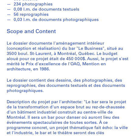
c
234 photographies
r
0,08 l.m. de documents textuels
o
56 reprographies
0,03 l.m. de documents photographiques
q
u
Scope and Content
i
s
Le dossier documente l'aménagement intérieur
,
(conception et réalisation) du bar "Le Business", situé au
1
3500 boul. St-Laurent, à Montréal, Québec. Le budget
9
aloué pour ce projet était de 450 000$. Aussi, le projet s'est
mérité le Prix d'excellence de l'OAQ, Mention en
8
architecture, en 1986.
2
-
Le dossier contient des dessins, des photographies, des
1
reprographies, des documents textuels et des documents
9
photographiques.
9
Description du projet par l'architecte: "Le bar sera le projet
7
de la transformation d'un espace brut au rez-de-chaussée
AP066.S1
d'un bâtiment industriel construit au centre-ville de
Montréal. Il sera un bar pour danser où auront lieu des
S
événements spectaculaires de toutes sortes. À ce
e
programme concret, un projet thématique fait écho: la ville
et l'industrie, le bar et le théâtre seront des clés
r