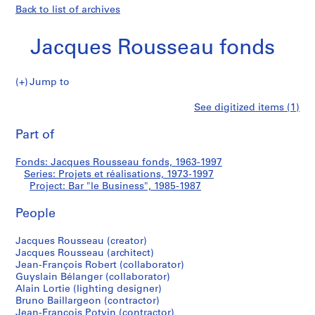
Back to list of archives
Jacques Rousseau fonds
Jump to
J
Bar
See digitized items (1)
a
Print
c
this
Part of
"le
q
page
u
Business"
Fonds: Jacques Rousseau fonds, 1963-1997
e
Series: Projets et réalisations, 1973-1997
s
Project: Bar "le Business", 1985-1987
R
o
People
u
Jacques Rousseau (creator)
s
Jacques Rousseau (architect)
s
Jean-François Robert (collaborator)
e
Guyslain Bélanger (collaborator)
a
Alain Lortie (lighting designer)
u
Bruno Baillargeon (contractor)
Jean-François Potvin (contractor)