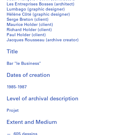
f
Les Entreprises Bosses (architect)
o
Lumbago (graphic designer)
n
Hélène Côté (graphic designer)
d
Serge Breton (client)
Maurice Holder (client)
s
Richard Holder (client)
Paul Holder (client)
Jacques Rousseau (archive creator)
S
e
Title
r
i
Bar "le Business"
e
s
Dates of creation
:
C
1985-1987
a
r
Level of archival description
n
Projet
e
t
Extent and Medium
d
e
605 dessins