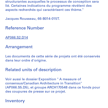
structurantes auxquelles le processus de conception sera
i
lié. Certaines indications du programme révèlent des
e
aspects recherchés qui caractérisent ces thème."
s
:
Jacques Rousseau, 66-B014-015T.
P
Reference Number
r
o
AP066.S2.D14
j
e
Arrangement
t
s
Les documents de cette série de projets ont été conservés
e
dans leur ordre d'origine.
t
r
Related units of description
é
Voir aussi le dossier Exposition " A measure of
a
consensus/Canadian Architecture in Transition"
l
(AP066.S5.D5), et groupe ARCH170548 dans ce fonds pour
i
des coupures de presse sur ce projet.
s
a
Inventory
t