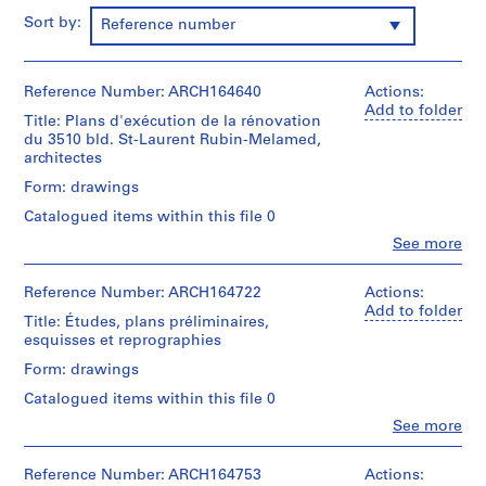
i
Sort by:
Reference number
o
n
s
Reference Number: ARCH164640
Actions:
,
Add to folder
Title: Plans d'exécution de la rénovation
1
du 3510 bld. St-Laurent Rubin-Melamed,
9
architectes
7
Form: drawings
3
-
Catalogued items within this file 0
1
Clo
See more
People:
9
Jacques
9
Rousseau
Reference Number: ARCH164722
Actions:
7
(archive
Add to folder
Title: Études, plans préliminaires,
creator)
AP066.S2
esquisses et reprographies
Quantity
P
Form: drawings
/
r
Catalogued items within this file 0
Object
o
type:
Clo
See more
j
People:
3
Jacques
reprographie(s)
e
Rousseau
Reference Number: ARCH164753
Actions:
c