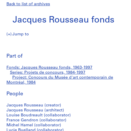
Back to list of archives
Jacques Rousseau fonds
Jump to
J
Concours
a
Pri
c
thi
Part of
du
q
pa
u
Musée
Fonds: Jacques Rousseau fonds, 1963-1997
e
Series: Projets de concours, 1984-1997
s
Project: Concours du Musée d'art contemporain de
d'art
R
Montréal, 1984
o
contemporain
People
u
s
de
Jacques Rousseau (creator)
s
Jacques Rousseau (architect)
e
Montréal
Louise Boudreault (collaborator)
a
France Gendron (collaborator)
u
Michel Hamel (collaborator)
Lucie Ruelland (collaborator)