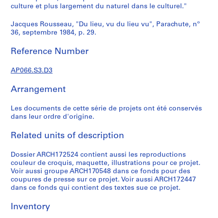
culture et plus largement du naturel dans le culturel."
i
e
Jacques Rousseau, "Du lieu, vu du lieu vu", Parachute, nº
s
36, septembre 1984, p. 29.
:
P
Reference Number
r
o
AP066.S3.D3
j
Arrangement
e
t
Les documents de cette série de projets ont été conservés
s
dans leur ordre d'origine.
e
t
Related units of description
r
é
Dossier ARCH172524 contient aussi les reproductions
a
couleur de croquis, maquette, illustrations pour ce projet.
l
Voir aussi groupe ARCH170548 dans ce fonds pour des
coupures de presse sur ce projet. Voir aussi ARCH172447
i
dans ce fonds qui contient des textes sue ce projet.
s
a
Inventory
t