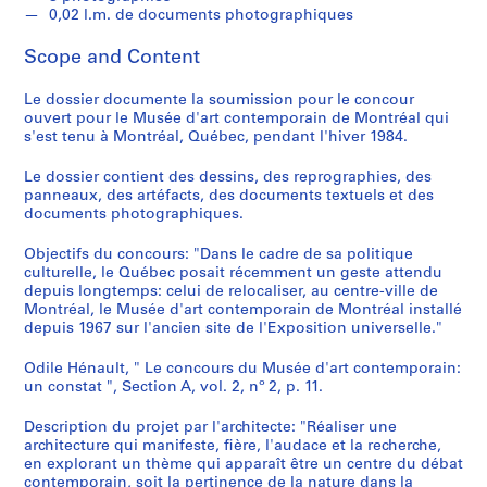
c
0,02 l.m. de documents photographiques
r
o
Scope and Content
q
u
Le dossier documente la soumission pour le concour
i
ouvert pour le Musée d'art contemporain de Montréal qui
s'est tenu à Montréal, Québec, pendant l'hiver 1984.
s
,
Le dossier contient des dessins, des reprographies, des
1
panneaux, des artéfacts, des documents textuels et des
9
documents photographiques.
8
Objectifs du concours: "Dans le cadre de sa politique
2
culturelle, le Québec posait récemment un geste attendu
-
depuis longtemps: celui de relocaliser, au centre-ville de
1
Montréal, le Musée d'art contemporain de Montréal installé
9
depuis 1967 sur l'ancien site de l'Exposition universelle."
9
Odile Hénault, " Le concours du Musée d'art contemporain:
7
un constat ", Section A, vol. 2, nº 2, p. 11.
AP066.S1
Description du projet par l'architecte: "Réaliser une
S
architecture qui manifeste, fière, l'audace et la recherche,
e
en explorant un thème qui apparaît être un centre du débat
r
contemporain, soit la pertinence de la nature dans la