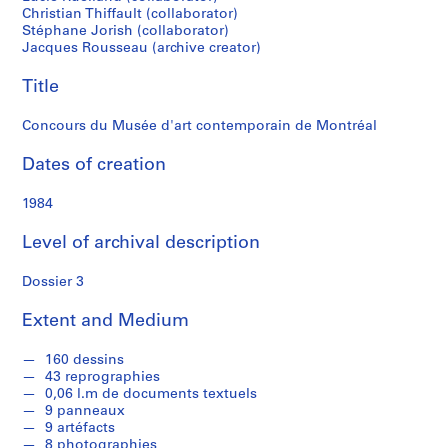
f
Christian Thiffault (collaborator)
o
Stéphane Jorish (collaborator)
n
Jacques Rousseau (archive creator)
d
s
Title
Concours du Musée d'art contemporain de Montréal
S
e
Dates of creation
r
i
1984
e
Level of archival description
s
:
Dossier 3
C
a
Extent and Medium
r
n
160 dessins
e
43 reprographies
t
0,06 l.m de documents textuels
d
9 panneaux
9 artéfacts
e
8 photographies