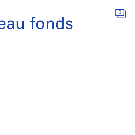
0
eau fonds