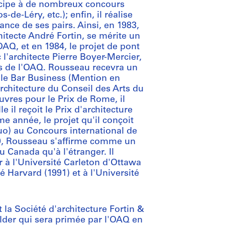
icipe à de nombreux concours
-Léry, etc.); enfin, il réalise
ance de ses pairs. Ainsi, en 1983,
chitecte André Fortin, se mérite un
'OAQ, et en 1984, le projet de pont
 l'architecte Pierre Boyer-Mercier,
ns de l'OAQ. Rousseau recevra un
 le Bar Business (Mention en
rchitecture du Conseil des Arts du
vres pour le Prix de Rome, il
 il reçoit le Prix d'architecture
 année, le projet qu'il conçoit
uo) au Concours international de
80, Rousseau s'affirme comme un
u Canada qu'à l'étranger. Il
r à l'Université Carleton d'Ottawa
é Harvard (1991) et à l'Université
la Société d'architecture Fortin &
lder qui sera primée par l'OAQ en