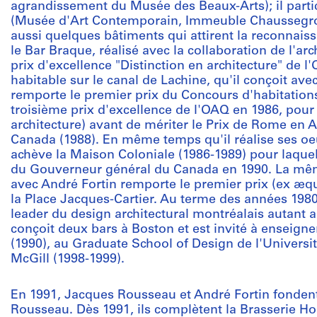
agrandissement du Musée des Beaux-Arts); il part
(Musée d'Art Contemporain, Immeuble Chaussegros-de
aussi quelques bâtiments qui attirent la reconnaiss
le Bar Braque, réalisé avec la collaboration de l'ar
prix d'excellence "Distinction en architecture" de l
habitable sur le canal de Lachine, qu'il conçoit avec
remporte le premier prix du Concours d'habitatio
troisième prix d'excellence de l'OAQ en 1986, pour
architecture) avant de mériter le Prix de Rome en A
Canada (1988). En même temps qu'il réalise ses oeu
achève la Maison Coloniale (1986-1989) pour laquelle
du Gouverneur général du Canada en 1990. La même
avec André Fortin remporte le premier prix (ex æq
la Place Jacques-Cartier. Au terme des années 19
leader du design architectural montréalais autant a
conçoit deux bars à Boston et est invité à enseigne
(1990), au Graduate School of Design de l'Universit
McGill (1998-1999).
En 1991, Jacques Rousseau et André Fortin fondent 
Rousseau. Dès 1991, ils complètent la Brasserie Ho