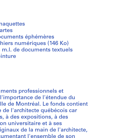
maquettes
artes
ocuments éphémères
chiers numériques (146 Ko)
8 m.l. de documents textuels
inture
ments professionnels et
l'importance de l'étendue du
ille de Montréal. Le fonds contient
 de l'architecte québécois car
s, à des expositions, à des
on universitaire et à ses
ginaux de la main de l'architecte,
cumentant l'ensemble de son