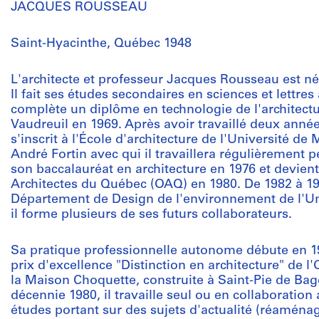
JACQUES ROUSSEAU
Saint-Hyacinthe, Québec 1948
L'architecte et professeur Jacques Rousseau est né
Il fait ses études secondaires en sciences et lettre
complète un diplôme en technologie de l'architectur
Vaudreuil en 1969. Après avoir travaillé deux année
s'inscrit à l'École d'architecture de l'Université de
André Fortin avec qui il travaillera régulièrement p
son baccalauréat en architecture en 1976 et devie
Architectes du Québec (OAQ) en 1980. De 1982 à 1998
Département de Design de l'environnement de l'Un
il forme plusieurs de ses futurs collaborateurs.
Sa pratique professionnelle autonome débute en 19
prix d'excellence "Distinction en architecture" de l
la Maison Choquette, construite à Saint-Pie de Bag
décennie 1980, il travaille seul ou en collaboration
études portant sur des sujets d'actualité (réaména