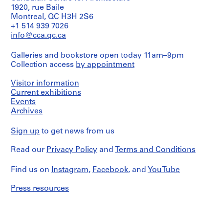
o
e
6
9
1920, rue Baile
AP066.S5.D2
s
Montreal, QC H3H 2S6
n
8
AP066.S5.D4
+1 514 939 7026
s
o
6
info@cca.qc.ca
i
r
AP066.S5.D5
e
"
Galleries and bookstore open today 11am–9pm
r
,
Collection access
by appointment
s
4
p
-
Visitor information
e
2
Current exhibitions
r
5
Events
s
o
Archives
o
c
n
t
Sign up
to get news from us
n
o
e
Read our
Privacy Policy
and
Terms and Conditions
b
l
r
Find us on
s
Instagram
,
Facebook
, and
YouTube
e
,
1
Press resources
1
9
9
8
6
6