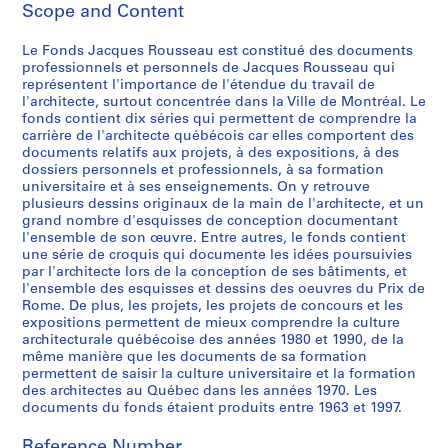
Scope and Content
i
e
Le Fonds Jacques Rousseau est constitué des documents
s
professionnels et personnels de Jacques Rousseau qui
:
représentent l'importance de l'étendue du travail de
P
l'architecte, surtout concentrée dans la Ville de Montréal. Le
r
fonds contient dix séries qui permettent de comprendre la
carrière de l'architecte québécois car elles comportent des
o
documents relatifs aux projets, à des expositions, à des
j
dossiers personnels et professionnels, à sa formation
e
universitaire et à ses enseignements. On y retrouve
t
plusieurs dessins originaux de la main de l'architecte, et un
grand nombre d'esquisses de conception documentant
s
l'ensemble de son œuvre. Entre autres, le fonds contient
e
une série de croquis qui documente les idées poursuivies
t
par l'architecte lors de la conception de ses bâtiments, et
r
l'ensemble des esquisses et dessins des oeuvres du Prix de
Rome. De plus, les projets, les projets de concours et les
é
expositions permettent de mieux comprendre la culture
a
architecturale québécoise des années 1980 et 1990, de la
l
même manière que les documents de sa formation
i
permettent de saisir la culture universitaire et la formation
s
des architectes au Québec dans les années 1970. Les
documents du fonds étaient produits entre 1963 et 1997.
a
t
Reference Number