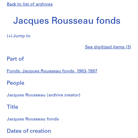
Back to list of archives
Jacques Rousseau fonds
Jacques
Jump to
Rousseau
S
Jacques
See digitized items (3)
fonds
e
Print
r
this
Part of
Rousseau
i
page
e
fonds
Fonds: Jacques Rousseau fonds, 1963-1997
s
:
People
C
a
Jacques Rousseau (archive creator)
r
n
Title
e
t
Jacques Rousseau fonds
d
Dates of creation
e