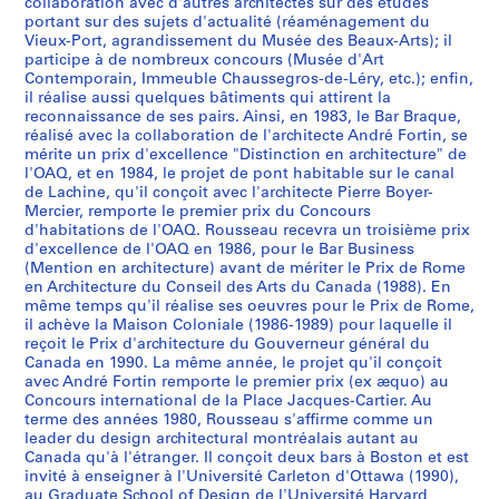
o
o
o
o
o
o
o
o
o
o
m
o
o
o
s
3
x
,
l
1
a
l
b
e
8
5
7
collaboration avec d'autres architectes sur des études
AP066.S2.D4
u
u
u
u
u
n
u
u
u
u
e
u
u
u
portant sur des sujets d'actualité (réaménagement du
d
-
1
,
l
e
e
l
3
AP066.S2.D6
AP066.S2.D29
AP066.S2.D73
AP066.S2.D78
Vieux-Port, agrandissement du Musée des Beaux-Arts); il
r
r
r
r
r
a
r
r
r
r
n
r
r
r
u
P
9
1
e
d
c
,
AP066.S2.D67
participe à de nombreux concours (Musée d'Art
s
s
s
s
s
l
s
s
s
s
t
s
s
s
p
o
8
9
s
e
,
1
Contemporain, Immeuble Chaussegros-de-Léry, etc.); enfin,
n
"
d
m
m
C
i
i
n
d
p
d
N
O
r
r
5
8
d
m
1
9
il réalise aussi quelques bâtiments qui attirent la
a
A
u
u
u
o
n
n
a
u
o
e
o
A
i
reconnaissance de ses pairs. Ainsi, en 1983, le Bar Braque,
t
6
u
é
9
7
AP066.S2.D13
réalisé avec la collaboration de l'architecte André Fortin, se
t
r
M
n
n
m
t
t
t
M
u
l
u
Q
x
d
C
t
9
6
AP066.S2.D18
mérite un prix d'excellence "Distinction en architecture" de
i
c
u
i
i
p
e
e
i
u
r
a
v
-
d
e
a
r
4
AP066.S2.D48
l'OAQ, et en 1984, le projet de pont habitable sur le canal
o
h
s
c
c
e
r
r
o
s
l
F
e
P
e
M
n
o
-
de Lachine, qu'il conçoit avec l'architecte Pierre Boyer-
n
i
é
i
i
t
n
n
n
é
e
a
a
o
R
Mercier, remporte le premier prix du Concours
o
a
,
1
d'habitations de l'OAQ. Rousseau recevra un troisième prix
a
t
e
p
p
i
a
a
a
e
s
c
u
n
o
n
d
1
9
d'excellence de l'OAQ en 1986, pour le Bar Business
l
e
d
a
a
t
t
t
l
r
f
u
C
t
m
t
a
9
9
(Mention en architecture) avant de mériter le Prix de Rome
d
c
'
l
l
i
i
i
"
é
ê
l
o
s
e
r
,
9
5
en Architecture du Conseil des Arts du Canada (1988). En
e
t
a
p
"
o
o
o
L
g
t
t
n
h
,
é
1
4
même temps qu'il réalise ses oeuvres pour le Prix de Rome,
AP066.S2.D38
il achève la Maison Coloniale (1986-1989) pour laquelle il
s
u
r
o
C
n
n
n
'
i
e
é
f
a
1
a
9
AP066.S2.D37
reçoit le Prix d'architecture du Gouverneur général du
q
r
t
u
h
f
a
a
a
o
s
d
o
b
9
l
9
Canada en 1990. La même année, le projet qu'il conçoit
u
e
c
r
a
o
l
l
r
n
d
e
r
i
8
,
3
avec André Fortin remporte le premier prix (ex æquo) au
a
e
o
u
u
r
"
d
t
a
u
l
t
t
7
1
Concours international de la Place Jacques-Cartier. Au
AP066.S2.D34
t
n
n
n
s
t
U
e
d
l
3
'
d
a
terme des années 1980, Rousseau s'affirme comme un
-
9
leader du design architectural montréalais autant au
r
r
t
é
s
h
n
l
e
d
5
a
'
b
1
8
Canada qu'à l'étranger. Il conçoit deux bars à Boston et est
e
e
e
d
e
e
a
a
v
e
0
m
H
l
9
5
invité à enseigner à l'Université Carleton d'Ottawa (1990),
f
l
m
i
g
C
p
P
i
R
i
é
y
e
9
au Graduate School of Design de l'Université Harvard
AP066.S2.D12