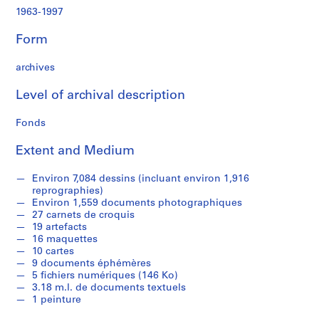
c
1963-1997
r
o
Form
q
u
archives
i
s
Level of archival description
,
1
Fonds
9
Extent and Medium
8
2
Environ 7,084 dessins (incluant environ 1,916
-
reprographies)
1
Environ 1,559 documents photographiques
9
27 carnets de croquis
9
19 artefacts
16 maquettes
7
10 cartes
AP066.S1
9 documents éphémères
5 fichiers numériques (146 Ko)
S
3.18 m.l. de documents textuels
e
1 peinture
r