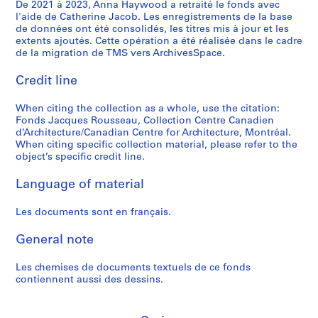
t
"
i
C
n
8
é
De 2021 à 2023, Anna Haywood a retraité le fonds avec
p
,
l'aide de Catherine Jacob. Les enregistrements de la base
d
,
-
e
s
7
e
r
1
de données ont été consolidés, les titres mis à jour et les
e
T
1
n
e
-
s
o
9
extents ajoutés. Cette opération a été réalisée dans le cadre
s
o
6
t
n
1
,
j
de la migration de TMS vers ArchivesSpace.
8
e
r
j
r
s
9
n
e
4
s
o
u
e
u
8
.
Credit line
t
AP066.S3.D2
r
n
i
C
s
8
d
s
When citing the collection as a whole, use the citation:
é
t
n
a
/
.
a
AP066.S5.D6
Fonds Jacques Rousseau, Collection Centre Canadien
p
o
1
n
C
r
AP066.S5.D7
d’Architecture/Canadian Centre for Architecture, Montréal.
l
-
9
a
a
c
When citing specific collection material, please refer to the
i
"
8
d
n
h
object’s specific credit line.
q
H
8
i
a
i
Language of material
u
o
e
d
t
AP066.S5.D3
e
r
n
i
e
Les documents sont en français.
s
i
d
a
c
-
z
'
n
t
General note
"
o
A
A
u
L
n
r
r
r
Les chemises de documents textuels de ce fonds
e
s
c
c
a
contiennent aussi des dessins.
s
"
h
h
u
t
,
i
i
x