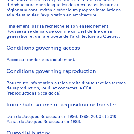
une nouvelle série d'expositions du Centre Canadien
,
e
j
u
9
9
r
é
a
4
AP066.S3.D3
d'Architecture dans lesquelles des architectes locaux et
1
M
e
r
8
9
é
d
i
AP066.S3.D14
régionaux sont invités à créer leurs propres installations
9
o
t
e
7
0
a
e
s
afin de stimuler l'exploration en architecture.
8
n
d
a
-
l
M
o
AP066.S3.D8
6
Finalement, par sa recherche et son enseignement,
t
'
u
1
,
o
n
Rousseau se démarque comme un chef de file de sa
-
r
o
x
9
1
n
,
génération et un rare poète de l'architecture au Québec.
1
é
r
M
8
9
t
1
9
a
n
o
8
9
r
9
Conditions governing access
9
l
e
z
3
é
9
AP066.S3.D6
6
-
m
a
a
7
AP066.S3.D11
Accès sur rendez-vous seulement.
L
e
r
l
AP066.S5
AP066.S3.D13
'
n
t
,
Conditions governing reproduction
P
P
P
P
P
P
P
S
É
t
,
1
r
r
r
r
r
r
r
e
Pour toute information sur les droits d’auteur et les termes
t
a
1
9
o
o
o
o
o
o
o
r
de reproduction, veuillez contactez le CCA
a
t
9
9
(reproductions@cca.qc.ca).
j
j
j
j
j
j
j
i
n
i
8
3
e
e
e
e
e
e
e
e
g
o
7
-
Immediate source of acquisition or transfer
c
c
c
c
c
c
c
s
p
n
1
AP066.S3.D4
t
t
t
t
t
t
t
:
o
c
9
Don de Jacques Rousseau en 1996, 1999, 2000 et 2010.
:
:
:
:
:
:
:
D
s
o
9
Achat de Jacques Rousseau en 1998.
D
I
E
E
E
G
E
o
s
n
4
u
n
x
x
x
a
x
c
Custodial history