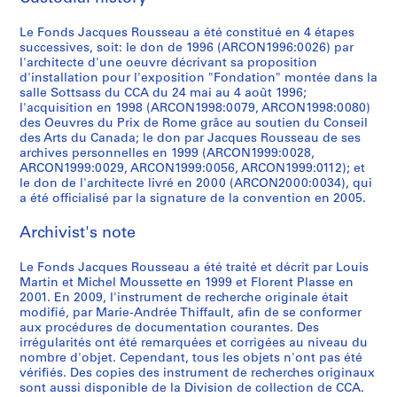
i
t
AP066.S3.D12
p
s
p
p
p
l
p
u
b
e
o
t
o
o
o
e
o
m
Le Fonds Jacques Rousseau a été constitué en 4 étapes
l
m
successives, soit: le don de 1996 (ARCON1996:0026) par
é
a
s
s
s
r
s
e
e
p
l'architecte d'une oeuvre décrivant sa proposition
t
l
i
i
i
i
i
n
,
o
d'installation pour l'exposition "Fondation" montée dans la
i
l
t
t
t
e
t
t
1
r
salle Sottsass du CCA du 24 mai au 4 août 1996;
q
a
i
i
i
d
i
s
l'acquisition en 1998 (ARCON1998:0079, ARCON1998:0080)
9
a
des Oeuvres du Prix de Rome grâce au soutien du Conseil
u
t
o
o
o
'
o
d
8
i
des Arts du Canada; le don par Jacques Rousseau de ses
e
i
n
n
n
a
n
e
4
n
archives personnelles en 1999 (ARCON1999:0028,
d
o
"
"
"
r
s
r
e
ARCON1999:0029, ARCON1999:0056, ARCON1999:0112); et
AP066.S3.D1
e
n
À
F
A
t
n
é
le don de l'architecte livré en 2000 (ARCON2000:0034), qui
e
l
"
t
o
m
d
o
a été officialisé par la signature de la convention en 2005.
f
n
a
W
a
n
e
e
n
é
m
Archivist's note
m
a
b
d
a
M
-
r
a
a
t
l
a
s
a
i
e
ç
Le Fonds Jacques Rousseau a été traité et décrit par Louis
q
e
e
t
u
t
d
n
o
Martin et Michel Moussette en 1999 et Florent Plasse en
u
r
"
i
r
a
e
c
n
2001. En 2009, l'instrument de recherche originale était
e
w
,
o
e
n
n
e
modifié, par Marie-Andrée Thiffault, afin de se conformer
n
aux procédures de documentation courantes. Des
t
o
1
n
o
e
t
p
e
irrégularités ont été remarquées et corrigées au niveau du
t
r
4
"
f
,
i
o
r
nombre d'objet. Cependant, tous les objets n'ont pas été
e
k
m
a
c
1
f
u
i
vérifiés. Des copies des instrument de recherches originaux
e
s
a
u
o
9
i
r
sont aussi disponible de la Division de collection de CCA.
e