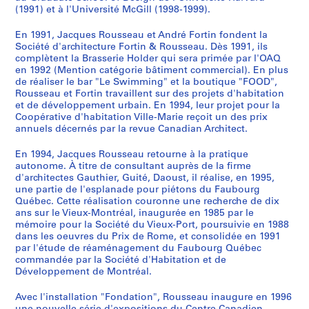
o
i
p
f
r
a
o
l
v
i
è
n
d
s
0
(1991) et à l'Université McGill (1998-1999).
n
e
o
i
o
l
r
a
r
m
m
a
r
d
AP066.S4
En 1991, Jacques Rousseau et André Fortin fondent la
t
f
r
c
s
g
t
c
e
o
e
g
o
u
Société d'architecture Fortin & Rousseau. Dès 1991, ils
S
a
"
a
e
-
a
a
e
e
u
a
e
-
C
complètent la Brasserie Holder qui sera primée par l'OAQ
e
i
d
i
à
d
r
p
J
n
s
n
m
Q
a
en 1992 (Mention catégorie bâtiment commercial). En plus
r
n
e
n
b
e
y
e
a
v
k
n
e
u
n
de réaliser le bar "Le Swimming" et la boutique "FOOD",
Rousseau et Fortin travaillent sur des projets d'habitation
i
e
l
d
u
-
O
r
c
i
i
i
n
é
a
et de développement urbain. En 1994, leur projet pour la
e
s
'
e
r
L
l
V
q
l
,
v
t
b
l
Coopérative d'habitation Ville-Marie reçoit un des prix
s
d
a
M
e
é
y
e
u
l
1
e
d
e
d
annuels décernés par la revue Canadian Architect.
:
u
r
o
a
r
m
n
e
e
9
r
e
c
e
E
V
c
n
u
y
p
e
s
"
9
s
l
-
L
En 1994, Jacques Rousseau retourne à la pratique
autonome. À titre de consultant auprès de la firme
x
i
h
t
-
"
i
z
-
,
2
a
'
U
a
d'architectes Gauthier, Guité, Daoust, il réalise, en 1995,
p
e
i
r
É
,
c
i
C
1
i
U
n
c
AP066.S3.D10
une partie de l'esplanade pour piétons du Faubourg
o
u
f
é
d
1
A
a
a
9
r
n
e
h
Québec. Cette réalisation couronne une recherche de dix
s
x
ê
a
i
9
r
"
r
9
e
i
p
i
ans sur le Vieux-Montréal, inaugurée en 1985 par le
i
mémoire pour la Société du Vieux-Port, poursuivie en 1988
-
t
l
f
8
c
,
t
1
d
v
e
n
dans les oeuvres du Prix de Rome, et consolidée en 1991
t
P
e
,
i
7
h
1
i
e
e
t
e
AP066.S3.D9
par l'étude de réaménagement du Faubourg Québec
i
o
-
1
c
e
9
e
M
r
i
,
AP066.S3.D5
commandée par la Société d'Habitation et de
o
r
P
9
e
s
9
r
o
s
t
1
Développement de Montréal.
n
t
r
8
à
,
0
,
n
i
e
9
s
Avec l'installation "Fondation", Rousseau inaugure en 1996
d
o
4
b
1
1
t
t
m
8
AP066.S3.D7