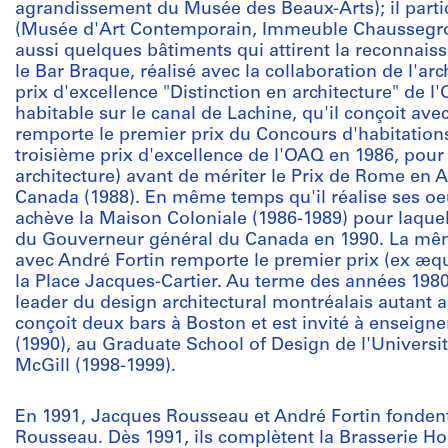
agrandissement du Musée des Beaux-Arts); il part
(Musée d'Art Contemporain, Immeuble Chaussegros-de
aussi quelques bâtiments qui attirent la reconnaiss
le Bar Braque, réalisé avec la collaboration de l'ar
prix d'excellence "Distinction en architecture" de l
habitable sur le canal de Lachine, qu'il conçoit avec
remporte le premier prix du Concours d'habitatio
troisième prix d'excellence de l'OAQ en 1986, pour
architecture) avant de mériter le Prix de Rome en A
Canada (1988). En même temps qu'il réalise ses oeu
achève la Maison Coloniale (1986-1989) pour laquelle
du Gouverneur général du Canada en 1990. La même
avec André Fortin remporte le premier prix (ex æq
la Place Jacques-Cartier. Au terme des années 19
leader du design architectural montréalais autant a
conçoit deux bars à Boston et est invité à enseigne
(1990), au Graduate School of Design de l'Universit
McGill (1998-1999).
En 1991, Jacques Rousseau et André Fortin fondent 
Rousseau. Dès 1991, ils complètent la Brasserie Ho