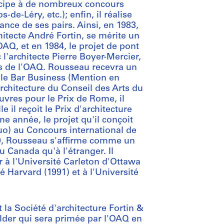
icipe à de nombreux concours
-Léry, etc.); enfin, il réalise
ance de ses pairs. Ainsi, en 1983,
chitecte André Fortin, se mérite un
'OAQ, et en 1984, le projet de pont
 l'architecte Pierre Boyer-Mercier,
ns de l'OAQ. Rousseau recevra un
 le Bar Business (Mention en
rchitecture du Conseil des Arts du
vres pour le Prix de Rome, il
 il reçoit le Prix d'architecture
 année, le projet qu'il conçoit
uo) au Concours international de
80, Rousseau s'affirme comme un
u Canada qu'à l'étranger. Il
r à l'Université Carleton d'Ottawa
é Harvard (1991) et à l'Université
la Société d'architecture Fortin &
lder qui sera primée par l'OAQ en