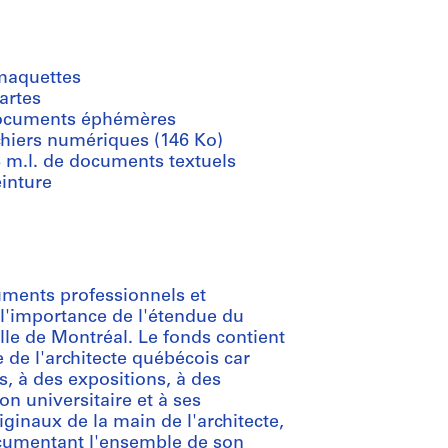
maquettes
artes
ocuments éphémères
chiers numériques (146 Ko)
8 m.l. de documents textuels
inture
ments professionnels et
l'importance de l'étendue du
ille de Montréal. Le fonds contient
 de l'architecte québécois car
s, à des expositions, à des
on universitaire et à ses
ginaux de la main de l'architecte,
cumentant l'ensemble de son