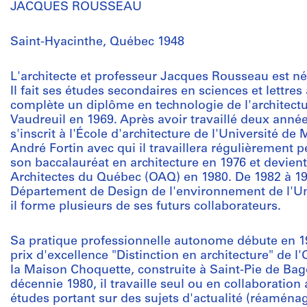
JACQUES ROUSSEAU
Saint-Hyacinthe, Québec 1948
L'architecte et professeur Jacques Rousseau est né
Il fait ses études secondaires en sciences et lettre
complète un diplôme en technologie de l'architectur
Vaudreuil en 1969. Après avoir travaillé deux année
s'inscrit à l'École d'architecture de l'Université de
André Fortin avec qui il travaillera régulièrement p
son baccalauréat en architecture en 1976 et devie
Architectes du Québec (OAQ) en 1980. De 1982 à 1998
Département de Design de l'environnement de l'Un
il forme plusieurs de ses futurs collaborateurs.
Sa pratique professionnelle autonome débute en 19
prix d'excellence "Distinction en architecture" de l
la Maison Choquette, construite à Saint-Pie de Bag
décennie 1980, il travaille seul ou en collaboration
études portant sur des sujets d'actualité (réaména