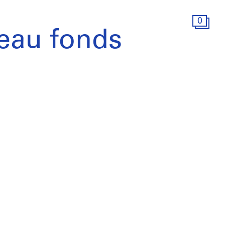
0
eau fonds