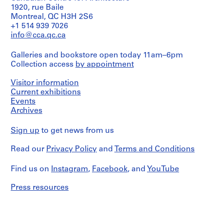
o
e
6
9
1920, rue Baile
AP066.S5.D2
s
Montreal, QC H3H 2S6
n
8
AP066.S5.D4
+1 514 939 7026
s
o
6
info@cca.qc.ca
i
r
AP066.S5.D5
e
"
Galleries and bookstore open today 11am–6pm
r
,
Collection access
by appointment
s
4
p
-
Visitor information
e
2
Current exhibitions
r
5
Events
s
o
Archives
o
c
n
t
Sign up
to get news from us
n
o
e
Read our
Privacy Policy
and
Terms and Conditions
b
l
r
Find us on
s
Instagram
,
Facebook
, and
YouTube
e
,
1
Press resources
1
9
9
8
6
6