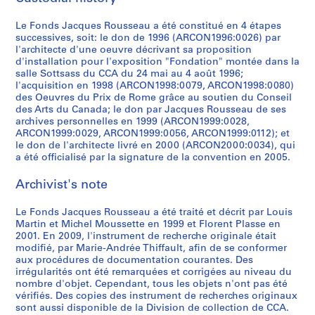
i
t
AP066.S3.D12
p
s
p
p
p
l
p
u
b
e
o
t
o
o
o
e
o
m
Le Fonds Jacques Rousseau a été constitué en 4 étapes
l
m
successives, soit: le don de 1996 (ARCON1996:0026) par
é
a
s
s
s
r
s
e
e
p
l'architecte d'une oeuvre décrivant sa proposition
t
l
i
i
i
i
i
n
,
o
d'installation pour l'exposition "Fondation" montée dans la
i
l
t
t
t
e
t
t
1
r
salle Sottsass du CCA du 24 mai au 4 août 1996;
q
a
i
i
i
d
i
s
l'acquisition en 1998 (ARCON1998:0079, ARCON1998:0080)
9
a
des Oeuvres du Prix de Rome grâce au soutien du Conseil
u
t
o
o
o
'
o
d
8
i
des Arts du Canada; le don par Jacques Rousseau de ses
e
i
n
n
n
a
n
e
4
n
archives personnelles en 1999 (ARCON1999:0028,
d
o
"
"
"
r
s
r
e
ARCON1999:0029, ARCON1999:0056, ARCON1999:0112); et
AP066.S3.D1
e
n
À
F
A
t
n
é
le don de l'architecte livré en 2000 (ARCON2000:0034), qui
e
l
"
t
o
m
d
o
a été officialisé par la signature de la convention en 2005.
f
n
a
W
a
n
e
e
n
é
m
Archivist's note
m
a
b
d
a
M
-
r
a
a
t
l
a
s
a
i
e
ç
Le Fonds Jacques Rousseau a été traité et décrit par Louis
q
e
e
t
u
t
d
n
o
Martin et Michel Moussette en 1999 et Florent Plasse en
u
r
"
i
r
a
e
c
n
2001. En 2009, l'instrument de recherche originale était
e
w
,
o
e
n
n
e
modifié, par Marie-Andrée Thiffault, afin de se conformer
n
aux procédures de documentation courantes. Des
t
o
1
n
o
e
t
p
e
irrégularités ont été remarquées et corrigées au niveau du
t
r
4
"
f
,
i
o
r
nombre d'objet. Cependant, tous les objets n'ont pas été
e
k
m
a
c
1
f
u
i
vérifiés. Des copies des instrument de recherches originaux
e
s
a
u
o
9
i
r
sont aussi disponible de la Division de collection de CCA.
e