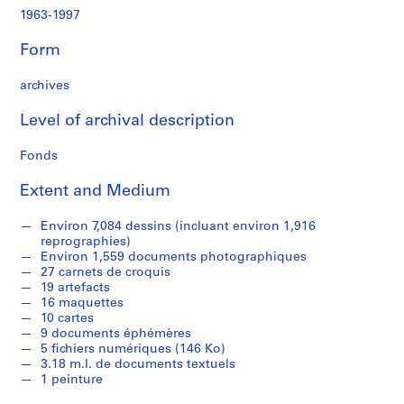
c
1963-1997
r
o
Form
q
u
archives
i
s
Level of archival description
,
1
Fonds
9
Extent and Medium
8
2
Environ 7,084 dessins (incluant environ 1,916
-
reprographies)
1
Environ 1,559 documents photographiques
9
27 carnets de croquis
9
19 artefacts
16 maquettes
7
10 cartes
AP066.S1
9 documents éphémères
5 fichiers numériques (146 Ko)
S
3.18 m.l. de documents textuels
e
1 peinture
r