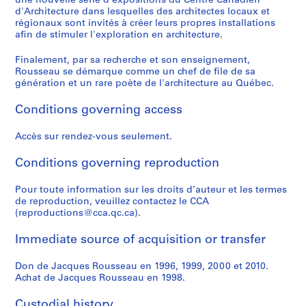
une nouvelle série d'expositions du Centre Canadien
,
e
j
u
9
9
r
é
a
4
AP066.S3.D3
d'Architecture dans lesquelles des architectes locaux et
1
M
e
r
8
9
é
d
i
AP066.S3.D14
régionaux sont invités à créer leurs propres installations
9
o
t
e
7
0
a
e
s
afin de stimuler l'exploration en architecture.
8
n
d
a
-
l
M
o
AP066.S3.D8
6
Finalement, par sa recherche et son enseignement,
t
'
u
1
,
o
n
Rousseau se démarque comme un chef de file de sa
-
r
o
x
9
1
n
,
génération et un rare poète de l'architecture au Québec.
1
é
r
M
8
9
t
1
9
a
n
o
8
9
r
9
Conditions governing access
9
l
e
z
3
é
9
AP066.S3.D6
6
-
m
a
a
7
AP066.S3.D11
Accès sur rendez-vous seulement.
L
e
r
l
AP066.S5
AP066.S3.D13
'
n
t
,
Conditions governing reproduction
P
P
P
P
P
P
P
S
É
t
,
1
r
r
r
r
r
r
r
e
Pour toute information sur les droits d’auteur et les termes
t
a
1
9
o
o
o
o
o
o
o
r
de reproduction, veuillez contactez le CCA
a
t
9
9
(reproductions@cca.qc.ca).
j
j
j
j
j
j
j
i
n
i
8
3
e
e
e
e
e
e
e
e
g
o
7
-
Immediate source of acquisition or transfer
c
c
c
c
c
c
c
s
p
n
1
AP066.S3.D4
t
t
t
t
t
t
t
:
o
c
9
Don de Jacques Rousseau en 1996, 1999, 2000 et 2010.
:
:
:
:
:
:
:
D
s
o
9
Achat de Jacques Rousseau en 1998.
D
I
E
E
E
G
E
o
s
n
4
u
n
x
x
x
a
x
c
Custodial history