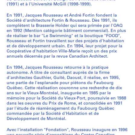
o
i
p
f
r
a
o
l
v
i
è
n
d
s
0
(1991) et à l'Université McGill (1998-1999).
n
e
o
i
o
l
r
a
r
m
m
a
r
d
AP066.S4
En 1991, Jacques Rousseau et André Fortin fondent la
t
f
r
c
s
g
t
c
e
o
e
g
o
u
Société d'architecture Fortin & Rousseau. Dès 1991, ils
S
a
"
a
e
-
a
a
e
e
u
a
e
-
C
complètent la Brasserie Holder qui sera primée par l'OAQ
e
i
d
i
à
d
r
p
J
n
s
n
m
Q
a
en 1992 (Mention catégorie bâtiment commercial). En plus
r
n
e
n
b
e
y
e
a
v
k
n
e
u
n
de réaliser le bar "Le Swimming" et la boutique "FOOD",
Rousseau et Fortin travaillent sur des projets d'habitation
i
e
l
d
u
-
O
r
c
i
i
i
n
é
a
et de développement urbain. En 1994, leur projet pour la
e
s
'
e
r
L
l
V
q
l
,
v
t
b
l
Coopérative d'habitation Ville-Marie reçoit un des prix
s
d
a
M
e
é
y
e
u
l
1
e
d
e
d
annuels décernés par la revue Canadian Architect.
:
u
r
o
a
r
m
n
e
e
9
r
e
c
e
E
V
c
n
u
y
p
e
s
"
9
s
l
-
L
En 1994, Jacques Rousseau retourne à la pratique
autonome. À titre de consultant auprès de la firme
x
i
h
t
-
"
i
z
-
,
2
a
'
U
a
d'architectes Gauthier, Guité, Daoust, il réalise, en 1995,
p
e
i
r
É
,
c
i
C
1
i
U
n
c
AP066.S3.D10
une partie de l'esplanade pour piétons du Faubourg
o
u
f
é
d
1
A
a
a
9
r
n
e
h
Québec. Cette réalisation couronne une recherche de dix
s
x
ê
a
i
9
r
"
r
9
e
i
p
i
ans sur le Vieux-Montréal, inaugurée en 1985 par le
i
mémoire pour la Société du Vieux-Port, poursuivie en 1988
-
t
l
f
8
c
,
t
1
d
v
e
n
dans les oeuvres du Prix de Rome, et consolidée en 1991
t
P
e
,
i
7
h
1
i
e
e
t
e
AP066.S3.D9
par l'étude de réaménagement du Faubourg Québec
i
o
-
1
c
e
9
e
M
r
i
,
AP066.S3.D5
commandée par la Société d'Habitation et de
o
r
P
9
e
s
9
r
o
s
t
1
Développement de Montréal.
n
t
r
8
à
,
0
,
n
i
e
9
s
Avec l'installation "Fondation", Rousseau inaugure en 1996
d
o
4
b
1
1
t
t
m
8
AP066.S3.D7