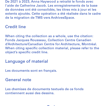
t
"
i
C
n
8
é
De 2021 à 2023, Anna Haywood a retraité le fonds avec
p
,
l'aide de Catherine Jacob. Les enregistrements de la base
d
,
-
e
s
7
e
r
1
de données ont été consolidés, les titres mis à jour et les
e
T
1
n
e
-
s
o
9
extents ajoutés. Cette opération a été réalisée dans le cadre
s
o
6
t
n
1
,
j
de la migration de TMS vers ArchivesSpace.
8
e
r
j
r
s
9
n
e
4
s
o
u
e
u
8
.
Credit line
t
AP066.S3.D2
r
n
i
C
s
8
d
s
When citing the collection as a whole, use the citation:
é
t
n
a
/
.
a
AP066.S5.D6
Fonds Jacques Rousseau, Collection Centre Canadien
p
o
1
n
C
r
AP066.S5.D7
d’Architecture/Canadian Centre for Architecture, Montréal.
l
-
9
a
a
c
When citing specific collection material, please refer to the
i
"
8
d
n
h
object’s specific credit line.
q
H
8
i
a
i
Language of material
u
o
e
d
t
AP066.S5.D3
e
r
n
i
e
Les documents sont en français.
s
i
d
a
c
-
z
'
n
t
General note
"
o
A
A
u
L
n
r
r
r
Les chemises de documents textuels de ce fonds
e
s
c
c
a
contiennent aussi des dessins.
s
"
h
h
u
t
,
i
i
x