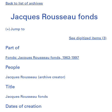
Back to list of archives
Jacques Rousseau fonds
Jacques
Jump to
Rousseau
S
Jacques
See digitized items (3)
fonds
e
Print
r
this
Part of
Rousseau
i
page
e
fonds
Fonds: Jacques Rousseau fonds, 1963-1997
s
:
People
C
a
Jacques Rousseau (archive creator)
r
n
Title
e
t
Jacques Rousseau fonds
d
Dates of creation
e