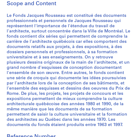
Scope and Content
i
e
Le Fonds Jacques Rousseau est constitué des documents
s
professionnels et personnels de Jacques Rousseau qui
:
représentent l'importance de l'étendue du travail de
P
l'architecte, surtout concentrée dans la Ville de Montréal. Le
r
fonds contient dix séries qui permettent de comprendre la
carrière de l'architecte québécois car elles comportent des
o
documents relatifs aux projets, à des expositions, à des
j
dossiers personnels et professionnels, à sa formation
e
universitaire et à ses enseignements. On y retrouve
t
plusieurs dessins originaux de la main de l'architecte, et un
grand nombre d'esquisses de conception documentant
s
l'ensemble de son œuvre. Entre autres, le fonds contient
e
une série de croquis qui documente les idées poursuivies
t
par l'architecte lors de la conception de ses bâtiments, et
r
l'ensemble des esquisses et dessins des oeuvres du Prix de
Rome. De plus, les projets, les projets de concours et les
é
expositions permettent de mieux comprendre la culture
a
architecturale québécoise des années 1980 et 1990, de la
l
même manière que les documents de sa formation
i
permettent de saisir la culture universitaire et la formation
s
des architectes au Québec dans les années 1970. Les
documents du fonds étaient produits entre 1963 et 1997.
a
t
Reference Number