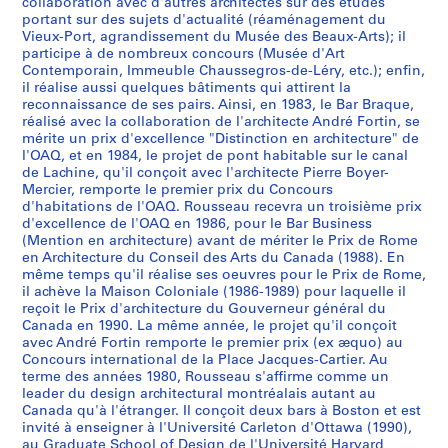
o
o
o
o
o
o
o
o
o
o
m
o
o
o
s
3
x
,
l
1
a
l
b
e
8
5
7
collaboration avec d'autres architectes sur des études
AP066.S2.D4
u
u
u
u
u
n
u
u
u
u
e
u
u
u
portant sur des sujets d'actualité (réaménagement du
d
-
1
,
l
e
e
l
3
AP066.S2.D6
AP066.S2.D29
AP066.S2.D73
AP066.S2.D78
Vieux-Port, agrandissement du Musée des Beaux-Arts); il
r
r
r
r
r
a
r
r
r
r
n
r
r
r
u
P
9
1
e
d
c
,
AP066.S2.D67
participe à de nombreux concours (Musée d'Art
s
s
s
s
s
l
s
s
s
s
t
s
s
s
p
o
8
9
s
e
,
1
Contemporain, Immeuble Chaussegros-de-Léry, etc.); enfin,
n
"
d
m
m
C
i
i
n
d
p
d
N
O
r
r
5
8
d
m
1
9
il réalise aussi quelques bâtiments qui attirent la
a
A
u
u
u
o
n
n
a
u
o
e
o
A
i
reconnaissance de ses pairs. Ainsi, en 1983, le Bar Braque,
t
6
u
é
9
7
AP066.S2.D13
réalisé avec la collaboration de l'architecte André Fortin, se
t
r
M
n
n
m
t
t
t
M
u
l
u
Q
x
d
C
t
9
6
AP066.S2.D18
mérite un prix d'excellence "Distinction en architecture" de
i
c
u
i
i
p
e
e
i
u
r
a
v
-
d
e
a
r
4
AP066.S2.D48
l'OAQ, et en 1984, le projet de pont habitable sur le canal
o
h
s
c
c
e
r
r
o
s
l
F
e
P
e
M
n
o
-
de Lachine, qu'il conçoit avec l'architecte Pierre Boyer-
n
i
é
i
i
t
n
n
n
é
e
a
a
o
R
Mercier, remporte le premier prix du Concours
o
a
,
1
d'habitations de l'OAQ. Rousseau recevra un troisième prix
a
t
e
p
p
i
a
a
a
e
s
c
u
n
o
n
d
1
9
d'excellence de l'OAQ en 1986, pour le Bar Business
l
e
d
a
a
t
t
t
l
r
f
u
C
t
m
t
a
9
9
(Mention en architecture) avant de mériter le Prix de Rome
d
c
'
l
l
i
i
i
"
é
ê
l
o
s
e
r
,
9
5
en Architecture du Conseil des Arts du Canada (1988). En
e
t
a
p
"
o
o
o
L
g
t
t
n
h
,
é
1
4
même temps qu'il réalise ses oeuvres pour le Prix de Rome,
AP066.S2.D38
il achève la Maison Coloniale (1986-1989) pour laquelle il
s
u
r
o
C
n
n
n
'
i
e
é
f
a
1
a
9
AP066.S2.D37
reçoit le Prix d'architecture du Gouverneur général du
q
r
t
u
h
f
a
a
a
o
s
d
o
b
9
l
9
Canada en 1990. La même année, le projet qu'il conçoit
u
e
c
r
a
o
l
l
r
n
d
e
r
i
8
,
3
avec André Fortin remporte le premier prix (ex æquo) au
a
e
o
u
u
r
"
d
t
a
u
l
t
t
7
1
Concours international de la Place Jacques-Cartier. Au
AP066.S2.D34
t
n
n
n
s
t
U
e
d
l
3
'
d
a
terme des années 1980, Rousseau s'affirme comme un
-
9
leader du design architectural montréalais autant au
r
r
t
é
s
h
n
l
e
d
5
a
'
b
1
8
Canada qu'à l'étranger. Il conçoit deux bars à Boston et est
e
e
e
d
e
e
a
a
v
e
0
m
H
l
9
5
invité à enseigner à l'Université Carleton d'Ottawa (1990),
f
l
m
i
g
C
p
P
i
R
i
é
y
e
9
au Graduate School of Design de l'Université Harvard
AP066.S2.D12